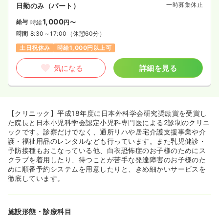
一時募集休止
日勤のみ（パート）
1,000
給与
時給
円〜
時間
8:30～17:00
（休憩60分）
土日祝休み
時給1,000円以上可
気になる
詳細を見る
【クリニック】平成18年度に日本外科学会研究奨励賞を受賞し
た院長と日本小児科学会認定小児科専門医による2診制のクリニ
ックです。診察だけでなく、通所リハや居宅介護支援事業や介
護・福祉用品のレンタルなども行っています。また乳児健診・
予防接種もおこなっている他、白衣恐怖症のお子様のためにス
クラブを着用したり、待つことが苦手な発達障害のお子様のた
めに順番予約システムを用意したりと、きめ細かいサービスを
徹底しています。
施設形態・診療科目