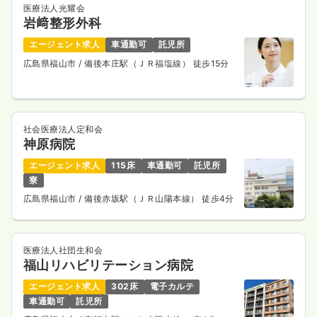
医療法人光耀会
岩﨑整形外科
エージェント求人
車通勤可
託児所
広島県福山市
/ 備後本庄駅（ＪＲ福塩線） 徒歩15分
社会医療法人定和会
神原病院
エージェント求人
115床
車通勤可
託児所
寮
広島県福山市
/ 備後赤坂駅（ＪＲ山陽本線） 徒歩4分
医療法人社団生和会
福山リハビリテーション病院
エージェント求人
302床
電子カルテ
車通勤可
託児所