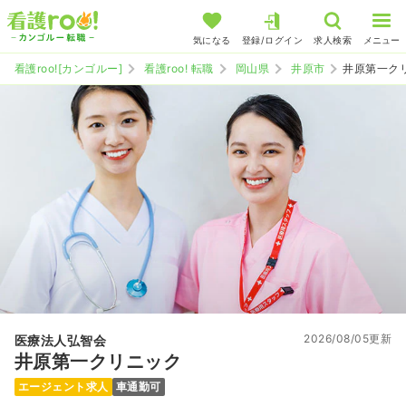
気になる
登録/ログイン
求人検索
メニュー
看護roo![カンゴルー]
看護roo! 転職
岡山県
井原市
井原第一ク
2026/08/05更新
医療法人弘智会
井原第一クリニック
エージェント求人
車通勤可