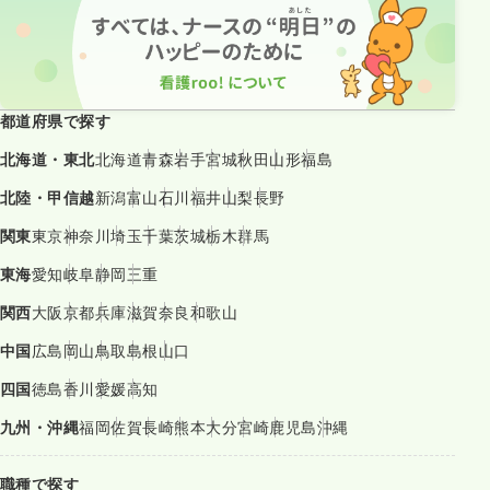
都道府県で探す
北海道・東北
北海道
青森
岩手
宮城
秋田
山形
福島
北陸・甲信越
新潟
富山
石川
福井
山梨
長野
関東
東京
神奈川
埼玉
千葉
茨城
栃木
群馬
東海
愛知
岐阜
静岡
三重
関西
大阪
京都
兵庫
滋賀
奈良
和歌山
中国
広島
岡山
鳥取
島根
山口
四国
徳島
香川
愛媛
高知
九州・沖縄
福岡
佐賀
長崎
熊本
大分
宮崎
鹿児島
沖縄
職種で探す