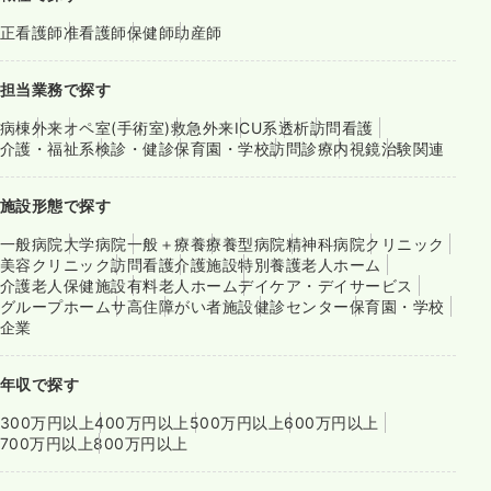
正看護師
准看護師
保健師
助産師
担当業務で探す
病棟
外来
オペ室(手術室)
救急外来
ICU系
透析
訪問看護
介護・福祉系
検診・健診
保育園・学校
訪問診療
内視鏡
治験関連
施設形態で探す
一般病院
大学病院
一般＋療養
療養型病院
精神科病院
クリニック
美容クリニック
訪問看護
介護施設
特別養護老人ホーム
介護老人保健施設
有料老人ホーム
デイケア・デイサービス
グループホーム
サ高住
障がい者施設
健診センター
保育園・学校
企業
年収で探す
300万円以上
400万円以上
500万円以上
600万円以上
700万円以上
800万円以上