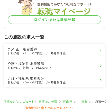
ログインまたは新規登録
この施設の求人一覧
外来
正・准看護師
日勤のみ（パート(非常勤)）
/一時募集休止
介護・福祉系
准看護師
日勤のみ（常勤）
/一時募集休止
介護・福祉系
准看護師
日勤のみ（パート(非常勤)）
/一時募集休止
看護roo![カンゴルー]
看護roo! 転職
岡山県
井原市
井原第一ク
「希望に合う求人があるか知りたい」