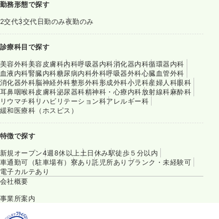
勤務形態で探す
2交代
3交代
日勤のみ
夜勤のみ
診療科目で探す
美容外科
美容皮膚科
内科
呼吸器内科
消化器内科
循環器内科
血液内科
腎臓内科
糖尿病内科
外科
呼吸器外科
心臓血管外科
消化器外科
脳神経外科
整形外科
形成外科
小児科
産婦人科
眼科
耳鼻咽喉科
皮膚科
泌尿器科
精神科・心療内科
放射線科
麻酔科
リウマチ科
リハビリテーション科
アレルギー科
緩和医療科（ホスピス）
特徴で探す
新規オープン
4週8休以上
土日休み
駅徒歩５分以内
車通勤可（駐車場有）
寮あり
託児所あり
ブランク・未経験可
電子カルテあり
会社概要
事業所案内