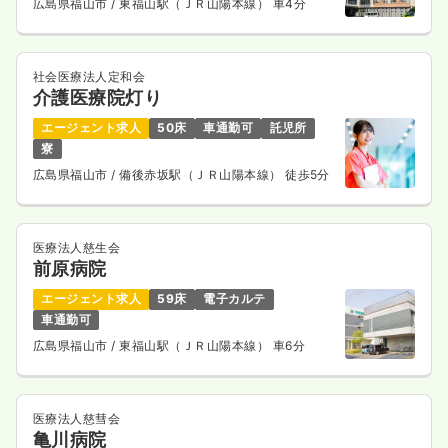
広島県福山市
/ 東福山駅（ＪＲ山陽本線） 車4分
社会医療法人定和会
介護医療院灯り
エージェント求人
50床
車通勤可
託児所
寮
広島県福山市
/ 備後赤坂駅（ＪＲ山陽本線） 徒歩5分
医療法人慈生会
前原病院
エージェント求人
59床
電子カルテ
車通勤可
広島県福山市
/ 東福山駅（ＪＲ山陽本線） 車6分
医療法人慈彗会
亀川病院