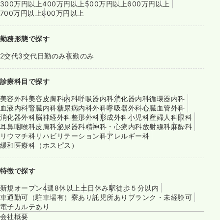
300万円以上
400万円以上
500万円以上
600万円以上
700万円以上
800万円以上
勤務形態で探す
2交代
3交代
日勤のみ
夜勤のみ
診療科目で探す
美容外科
美容皮膚科
内科
呼吸器内科
消化器内科
循環器内科
血液内科
腎臓内科
糖尿病内科
外科
呼吸器外科
心臓血管外科
消化器外科
脳神経外科
整形外科
形成外科
小児科
産婦人科
眼科
耳鼻咽喉科
皮膚科
泌尿器科
精神科・心療内科
放射線科
麻酔科
リウマチ科
リハビリテーション科
アレルギー科
緩和医療科（ホスピス）
特徴で探す
新規オープン
4週8休以上
土日休み
駅徒歩５分以内
車通勤可（駐車場有）
寮あり
託児所あり
ブランク・未経験可
電子カルテあり
会社概要