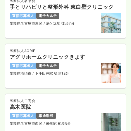
医療法人名甲会
手とリハビリと整形外科 東白壁クリニック
直接応募求人
電子カルテ
愛知県名古屋市東区
/ 尼ケ坂駅 徒歩7分
医療法人AGRIE
アグリホームクリニックきよす
直接応募求人
電子カルテ
愛知県清須市
/ 下小田井駅 徒歩12分
医療法人二高会
高木医院
直接応募求人
車通勤可
愛知県名古屋市西区
/ 栄生駅 徒歩8分