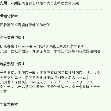
九州・沖縄
福岡
佐賀
長崎
熊本
大分
宮崎
鹿児島
沖縄
職種で探す
正看護師
准看護師
保健師
助産師
担当業務で探す
病棟
外来
オペ室(手術室)
救急外来
ICU系
透析
訪問看護
介護・福祉系
検診・健診
保育園・学校
訪問診療
内視鏡
治験関連
施設形態で探す
一般病院
大学病院
一般＋療養
療養型病院
精神科病院
クリニック
美容クリニック
訪問看護
介護施設
特別養護老人ホーム
介護老人保健施設
有料老人ホーム
デイケア・デイサービス
グループホーム
サ高住
障がい者施設
健診センター
保育園・学校
企業
年収で探す