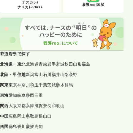
ナスカレ/
看護roo!国試
ナスカレPlus+
都道府県で探す
北海道・東北
北海道
青森
岩手
宮城
秋田
山形
福島
北陸・甲信越
新潟
富山
石川
福井
山梨
長野
関東
東京
神奈川
埼玉
千葉
茨城
栃木
群馬
東海
愛知
岐阜
静岡
三重
関西
大阪
京都
兵庫
滋賀
奈良
和歌山
中国
広島
岡山
鳥取
島根
山口
四国
徳島
香川
愛媛
高知