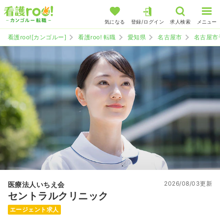
気になる
登録/ログイン
求人検索
メニュー
看護roo![カンゴルー]
看護roo! 転職
愛知県
名古屋市
名古屋市
2026/08/03更新
医療法人いちえ会
セントラルクリニック
エージェント求人