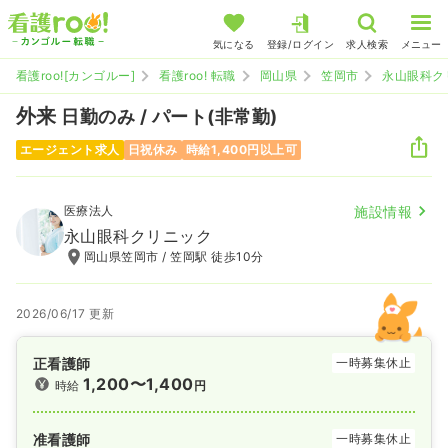
気になる
登録/ログイン
求人検索
メニュー
看護roo![カンゴルー]
看護roo! 転職
岡山県
笠岡市
永山眼科ク
外来
日勤のみ / パート(非常勤)
エージェント求人
日祝休み
時給1,400円以上可
医療法人
施設情報
永山眼科クリニック
岡山県笠岡市 / 笠岡駅 徒歩10分
2026/06/17 更新
正看護師
一時募集休止
1,200〜1,400
時給
円
准看護師
一時募集休止