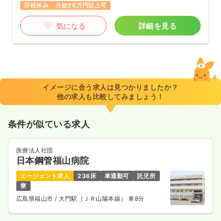
日祝休み
月給26万円以上可
気になる
詳細を見る
イメージに合う求人は見つかりましたか？
他の求人も比較してみましょう！
条件が似ている求人
医療法人社団
日本鋼管福山病院
エージェント求人
236床
車通勤可
託児所
寮
広島県福山市
/ 大門駅（ＪＲ山陽本線） 車8分