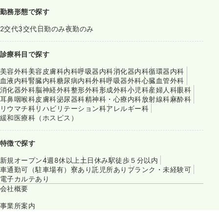
勤務形態で探す
2交代
3交代
日勤のみ
夜勤のみ
診療科目で探す
美容外科
美容皮膚科
内科
呼吸器内科
消化器内科
循環器内科
血液内科
腎臓内科
糖尿病内科
外科
呼吸器外科
心臓血管外科
消化器外科
脳神経外科
整形外科
形成外科
小児科
産婦人科
眼科
耳鼻咽喉科
皮膚科
泌尿器科
精神科・心療内科
放射線科
麻酔科
リウマチ科
リハビリテーション科
アレルギー科
緩和医療科（ホスピス）
特徴で探す
新規オープン
4週8休以上
土日休み
駅徒歩５分以内
車通勤可（駐車場有）
寮あり
託児所あり
ブランク・未経験可
電子カルテあり
会社概要
事業所案内