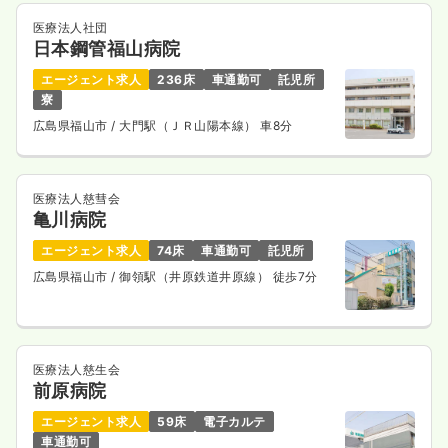
医療法人社団
日本鋼管福山病院
エージェント求人
236床
車通勤可
託児所
寮
広島県福山市
/ 大門駅（ＪＲ山陽本線） 車8分
医療法人慈彗会
亀川病院
エージェント求人
74床
車通勤可
託児所
広島県福山市
/ 御領駅（井原鉄道井原線） 徒歩7分
医療法人慈生会
前原病院
エージェント求人
59床
電子カルテ
車通勤可