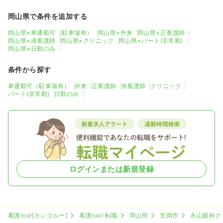
岡山県で条件を追加する
岡山県×車通勤可（駐車場有）
岡山県×外来
岡山県×正看護師
岡山県×准看護師
岡山県×クリニック
岡山県×パート(非常勤)
岡山県×日勤のみ
条件から探す
車通勤可（駐車場有）
外来
正看護師
准看護師
クリニック
パート(非常勤)
日勤のみ
ログインまたは新規登録
看護roo![カンゴルー]
看護roo! 転職
岡山県
笠岡市
永山眼科ク