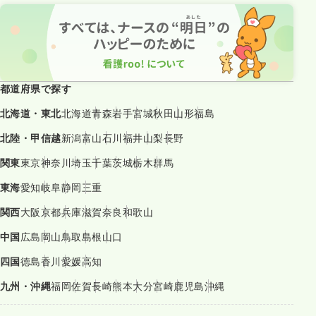
都道府県で探す
北海道・東北
北海道
青森
岩手
宮城
秋田
山形
福島
北陸・甲信越
新潟
富山
石川
福井
山梨
長野
関東
東京
神奈川
埼玉
千葉
茨城
栃木
群馬
東海
愛知
岐阜
静岡
三重
関西
大阪
京都
兵庫
滋賀
奈良
和歌山
中国
広島
岡山
鳥取
島根
山口
四国
徳島
香川
愛媛
高知
九州・沖縄
福岡
佐賀
長崎
熊本
大分
宮崎
鹿児島
沖縄