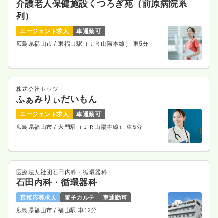
介護老人保健施設くつろぎ苑（前原病院系
列）
エージェント求人
車通勤可
広島県福山市
/ 東福山駅（ＪＲ山陽本線） 車5分
株式会社トッツ
ふぁみりぃだいもん
エージェント求人
車通勤可
広島県福山市
/ 大門駅（ＪＲ山陽本線） 車5分
医療法人社団石田内科・循環器科
石田内科・循環器科
直接応募求人
電子カルテ
車通勤可
広島県福山市
/ 福山駅 車12分