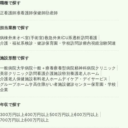
職種で探す
正看護師
准看護師
保健師
助産師
担当業務で探す
病棟
外来
オペ室(手術室)
救急外来
ICU系
透析
訪問看護
介護・福祉系
検診・健診
保育園・学校
訪問診療
内視鏡
治験関連
施設形態で探す
一般病院
大学病院
一般＋療養
療養型病院
精神科病院
クリニック
美容クリニック
訪問看護
介護施設
特別養護老人ホーム
介護老人保健施設
有料老人ホーム
デイケア・デイサービス
グループホーム
サ高住
障がい者施設
健診センター
保育園・学校
企業
年収で探す
300万円以上
400万円以上
500万円以上
600万円以上
700万円以上
800万円以上