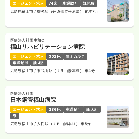
エージェント求人
74床
車通勤可
託児所
広島県福山市
/ 御領駅（井原鉄道井原線） 徒歩7分
医療法人社団生和会
福山リハビリテーション病院
エージェント求人
302床
電子カルテ
車通勤可
託児所
広島県福山市
/ 東福山駅（ＪＲ山陽本線） 車4分
医療法人社団
日本鋼管福山病院
エージェント求人
236床
車通勤可
託児所
寮
広島県福山市
/ 大門駅（ＪＲ山陽本線） 車8分