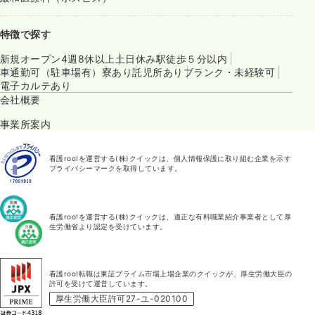
特徴で探す
新規オープン
4週8休以上
土日休み
駅徒歩５分以内
車通勤可（駐車場有）
寮あり
託児所あり
ブランク・未経験可
電子カルテあり
会社概要
事業所案内
看護roo!を運営する(株)クイックは、個人情報保護に取り組む企業を示す
プライバシーマークを取得しています。
看護roo!を運営する(株)クイックは、適正な有料職業紹介事業者として厚
生労働省より認定を受けています。
看護roo!転職は東証プライム市場上場企業のクイックが、厚生労働大臣の
許可を受けて運営しています。
厚生労働大臣許可27-ユ-020100