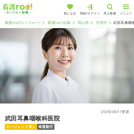
気になる
登録/ログイン
求人検索
メニュー
看護roo![カンゴルー]
看護roo! 転職
岡山県
笠岡市
武田耳鼻咽
2026/06/17更新
武田耳鼻咽喉科医院
エージェント求人
車通勤可