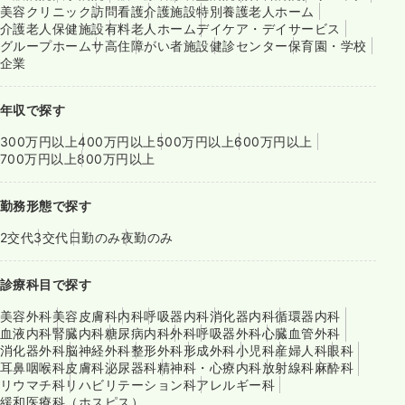
美容クリニック
訪問看護
介護施設
特別養護老人ホーム
介護老人保健施設
有料老人ホーム
デイケア・デイサービス
グループホーム
サ高住
障がい者施設
健診センター
保育園・学校
企業
年収で探す
300万円以上
400万円以上
500万円以上
600万円以上
700万円以上
800万円以上
勤務形態で探す
2交代
3交代
日勤のみ
夜勤のみ
診療科目で探す
美容外科
美容皮膚科
内科
呼吸器内科
消化器内科
循環器内科
血液内科
腎臓内科
糖尿病内科
外科
呼吸器外科
心臓血管外科
消化器外科
脳神経外科
整形外科
形成外科
小児科
産婦人科
眼科
耳鼻咽喉科
皮膚科
泌尿器科
精神科・心療内科
放射線科
麻酔科
リウマチ科
リハビリテーション科
アレルギー科
緩和医療科（ホスピス）