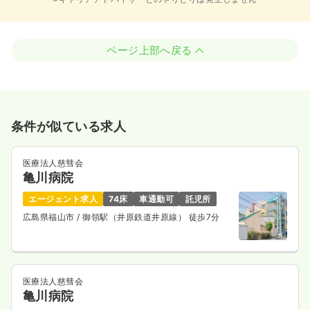
ページ上部へ戻る
条件が似ている求人
医療法人慈彗会
亀川病院
エージェント求人
74床
車通勤可
託児所
広島県福山市
/ 御領駅（井原鉄道井原線） 徒歩7分
医療法人慈彗会
亀川病院