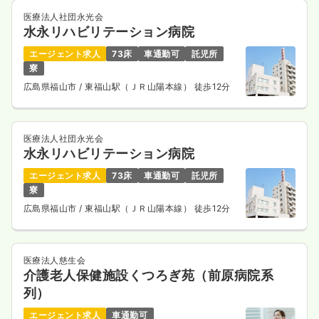
医療法人社団永光会
水永リハビリテーション病院
エージェント求人
73床
車通勤可
託児所
寮
広島県福山市
/ 東福山駅（ＪＲ山陽本線） 徒歩12分
医療法人社団永光会
水永リハビリテーション病院
エージェント求人
73床
車通勤可
託児所
寮
広島県福山市
/ 東福山駅（ＪＲ山陽本線） 徒歩12分
医療法人慈生会
介護老人保健施設くつろぎ苑（前原病院系
列）
エージェント求人
車通勤可