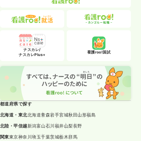
ナスカレ/
看護roo!国試
ナスカレPlus+
都道府県で探す
北海道・東北
北海道
青森
岩手
宮城
秋田
山形
福島
北陸・甲信越
新潟
富山
石川
福井
山梨
長野
関東
東京
神奈川
埼玉
千葉
茨城
栃木
群馬