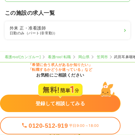
この施設の求人一覧
外来
正・准看護師
日勤のみ（パート(非常勤)）
看護roo![カンゴルー]
看護roo! 転職
岡山県
笠岡市
武田耳鼻咽
「希望に合う求人があるか知りたい」
「転職するかどうか迷っている」など
お気軽にご相談ください
登録して相談してみる
0120-512-919
平日9:00～18:00