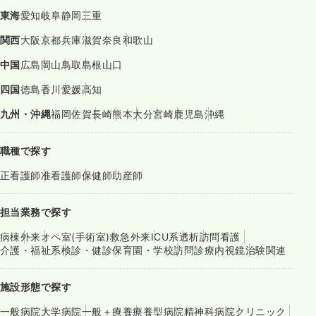
東海
愛知
岐阜
静岡
三重
関西
大阪
京都
兵庫
滋賀
奈良
和歌山
中国
広島
岡山
鳥取
島根
山口
四国
徳島
香川
愛媛
高知
九州・沖縄
福岡
佐賀
長崎
熊本
大分
宮崎
鹿児島
沖縄
職種で探す
正看護師
准看護師
保健師
助産師
担当業務で探す
病棟
外来
オペ室(手術室)
救急外来
ICU系
透析
訪問看護
介護・福祉系
検診・健診
保育園・学校
訪問診療
内視鏡
治験関連
施設形態で探す
一般病院
大学病院
一般＋療養
療養型病院
精神科病院
クリニック