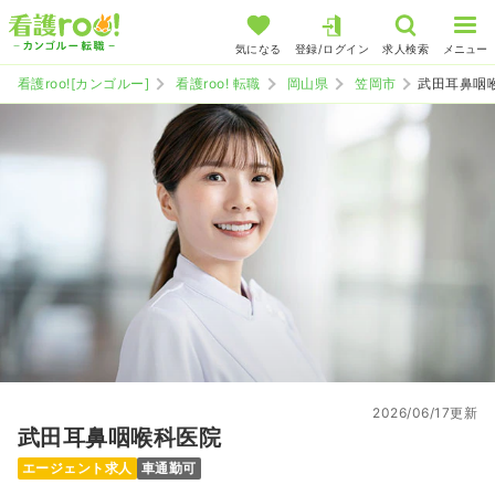
気になる
登録/ログイン
求人検索
メニュー
看護roo![カンゴルー]
看護roo! 転職
岡山県
笠岡市
武田耳鼻咽
2026/06/17更新
武田耳鼻咽喉科医院
エージェント求人
車通勤可