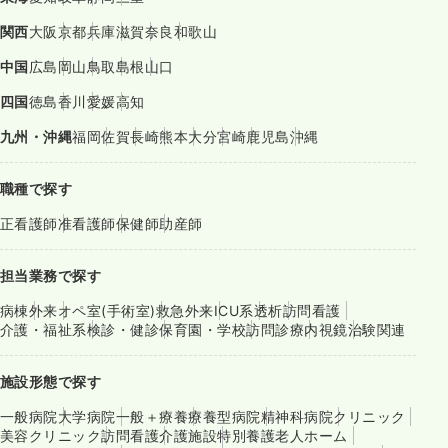
関西
大阪
京都
兵庫
滋賀
奈良
和歌山
中国
広島
岡山
鳥取
島根
山口
四国
徳島
香川
愛媛
高知
九州・沖縄
福岡
佐賀
長崎
熊本
大分
宮崎
鹿児島
沖縄
職種で探す
正看護師
准看護師
保健師
助産師
担当業務で探す
病棟
外来
オペ室(手術室)
救急外来
ICU系
透析
訪問看護
介護・福祉系
検診・健診
保育園・学校
訪問診療
内視鏡
治験関連
施設形態で探す
一般病院
大学病院
一般＋療養
療養型病院
精神科病院
クリニック
美容クリニック
訪問看護
介護施設
特別養護老人ホーム