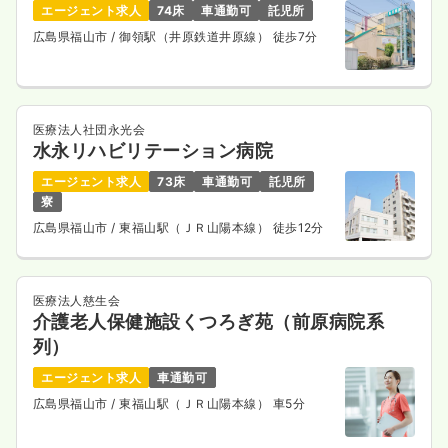
エージェント求人
74床
車通勤可
託児所
広島県福山市
/ 御領駅（井原鉄道井原線） 徒歩7分
医療法人社団永光会
水永リハビリテーション病院
エージェント求人
73床
車通勤可
託児所
寮
広島県福山市
/ 東福山駅（ＪＲ山陽本線） 徒歩12分
医療法人慈生会
介護老人保健施設くつろぎ苑（前原病院系
列）
エージェント求人
車通勤可
広島県福山市
/ 東福山駅（ＪＲ山陽本線） 車5分