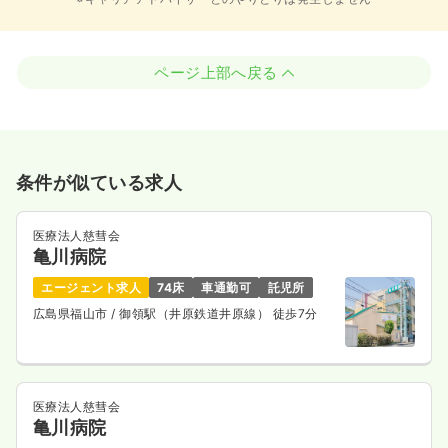
ページ上部へ戻る
条件が似ている求人
医療法人慈彗会
亀川病院
エージェント求人
74床
車通勤可
託児所
広島県福山市
/ 御領駅（井原鉄道井原線） 徒歩7分
医療法人慈彗会
亀川病院