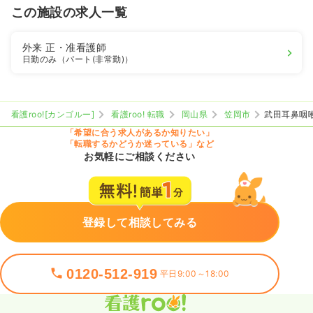
この施設の求人一覧
外来
正・准看護師
日勤のみ（パート(非常勤)）
看護roo![カンゴルー]
看護roo! 転職
岡山県
笠岡市
武田耳鼻咽
「希望に合う求人があるか知りたい」
「転職するかどうか迷っている」など
お気軽にご相談ください
登録して相談してみる
0120-512-919
平日9:00～18:00