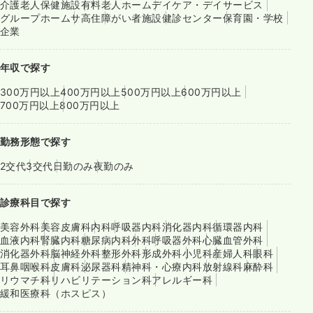
介護老人保健施設
有料老人ホーム
デイケア・デイサービス
グループホーム
サ高住
障がい者施設
健診センター
保育園・学校
企業
年収で探す
300万円以上
400万円以上
500万円以上
600万円以上
700万円以上
800万円以上
勤務形態で探す
2交代
3交代
日勤のみ
夜勤のみ
診療科目で探す
美容外科
美容皮膚科
内科
呼吸器内科
消化器内科
循環器内科
血液内科
腎臓内科
糖尿病内科
外科
呼吸器外科
心臓血管外科
消化器外科
脳神経外科
整形外科
形成外科
小児科
産婦人科
眼科
耳鼻咽喉科
皮膚科
泌尿器科
精神科・心療内科
放射線科
麻酔科
リウマチ科
リハビリテーション科
アレルギー科
緩和医療科（ホスピス）