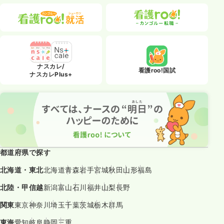
ナスカレ/
看護roo!国試
ナスカレPlus+
都道府県で探す
北海道・東北
北海道
青森
岩手
宮城
秋田
山形
福島
北陸・甲信越
新潟
富山
石川
福井
山梨
長野
関東
東京
神奈川
埼玉
千葉
茨城
栃木
群馬
東海
愛知
岐阜
静岡
三重