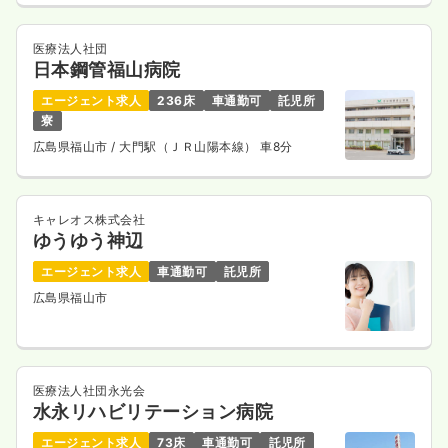
医療法人社団
日本鋼管福山病院
エージェント求人
236床
車通勤可
託児所
寮
広島県福山市
/ 大門駅（ＪＲ山陽本線） 車8分
キャレオス株式会社
ゆうゆう神辺
エージェント求人
車通勤可
託児所
広島県福山市
医療法人社団永光会
水永リハビリテーション病院
エージェント求人
73床
車通勤可
託児所