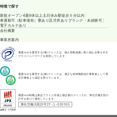
特徴で探す
新規オープン
4週8休以上
土日休み
駅徒歩５分以内
車通勤可（駐車場有）
寮あり
託児所あり
ブランク・未経験可
電子カルテあり
会社概要
事業所案内
看護roo!を運営する(株)クイックは、個人情報保護に取り組む企業を示す
プライバシーマークを取得しています。
看護roo!を運営する(株)クイックは、適正な有料職業紹介事業者として厚
生労働省より認定を受けています。
看護roo!転職は東証プライム市場上場企業のクイックが、厚生労働大臣の
許可を受けて運営しています。
厚生労働大臣許可27-ユ-020100