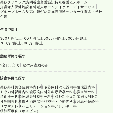
美容クリニック
訪問看護
介護施設
特別養護老人ホーム
介護老人保健施設
有料老人ホーム
デイケア・デイサービス
グループホーム
サ高住
障がい者施設
健診センター
保育園・学校
企業
年収で探す
300万円以上
400万円以上
500万円以上
600万円以上
700万円以上
800万円以上
勤務形態で探す
2交代
3交代
日勤のみ
夜勤のみ
診療科目で探す
美容外科
美容皮膚科
内科
呼吸器内科
消化器内科
循環器内科
血液内科
腎臓内科
糖尿病内科
外科
呼吸器外科
心臓血管外科
消化器外科
脳神経外科
整形外科
形成外科
小児科
産婦人科
眼科
耳鼻咽喉科
皮膚科
泌尿器科
精神科・心療内科
放射線科
麻酔科
リウマチ科
リハビリテーション科
アレルギー科
緩和医療科（ホスピス）