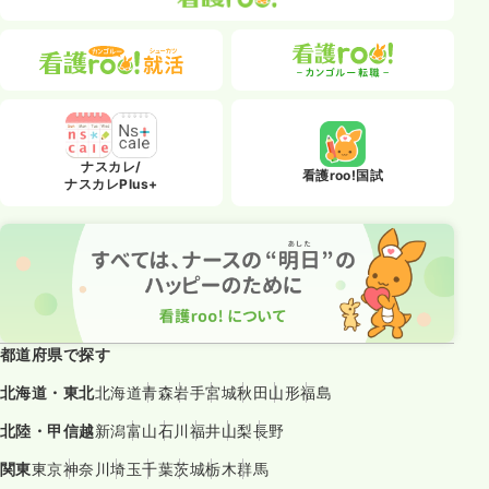
ナスカレ/
看護roo!国試
ナスカレPlus+
都道府県で探す
北海道・東北
北海道
青森
岩手
宮城
秋田
山形
福島
北陸・甲信越
新潟
富山
石川
福井
山梨
長野
関東
東京
神奈川
埼玉
千葉
茨城
栃木
群馬