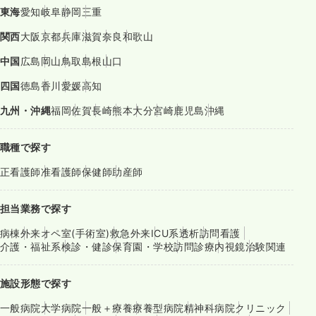
東海
愛知
岐阜
静岡
三重
関西
大阪
京都
兵庫
滋賀
奈良
和歌山
中国
広島
岡山
鳥取
島根
山口
四国
徳島
香川
愛媛
高知
九州・沖縄
福岡
佐賀
長崎
熊本
大分
宮崎
鹿児島
沖縄
職種で探す
正看護師
准看護師
保健師
助産師
担当業務で探す
病棟
外来
オペ室(手術室)
救急外来
ICU系
透析
訪問看護
介護・福祉系
検診・健診
保育園・学校
訪問診療
内視鏡
治験関連
施設形態で探す
一般病院
大学病院
一般＋療養
療養型病院
精神科病院
クリニック