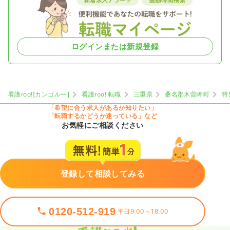
ログインまたは新規登録
看護roo![カンゴルー]
看護roo! 転職
三重県
桑名郡木曽岬町
特
「希望に合う求人があるか知りたい」
「転職するかどうか迷っている」など
お気軽にご相談ください
登録して相談してみる
0120-512-919
平日9:00～18:00