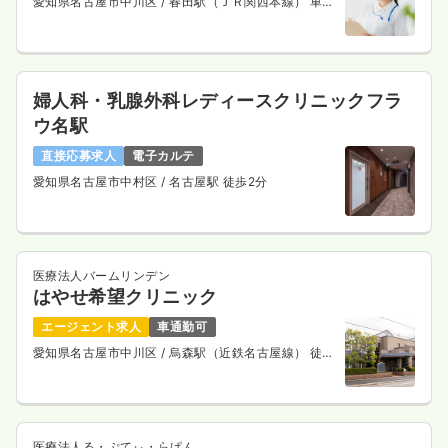
愛知県名古屋市中川区
/ 春田駅（ＪＲ関西本線） 車
10分
婦人科・乳腺外科レディースクリニックフラ
ウ名駅
直接応募求人
電子カルテ
愛知県名古屋市中村区
/ 名古屋駅 徒歩2分
医療法人バームリンデン
はやせ希望クリニック
エージェント求人
車通勤可
愛知県名古屋市中川区
/ 烏森駅（近鉄名古屋線） 徒歩
6分
医療法人る・ぷてぃ・らぱん