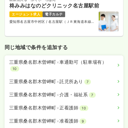
柊みみはなのどクリニック名古屋駅前
エージェント求人
電子カルテ
愛知県名古屋市中村区
/ 名古屋駅（ＪＲ東海道本線）
徒歩6分
同じ地域で条件を追加する
三重県桑名郡木曽岬町
×
車通勤可（駐車場有）
10
三重県桑名郡木曽岬町
×
託児所あり
7
三重県桑名郡木曽岬町
×
介護・福祉系
7
三重県桑名郡木曽岬町
×
正看護師
10
三重県桑名郡木曽岬町
×
准看護師
9