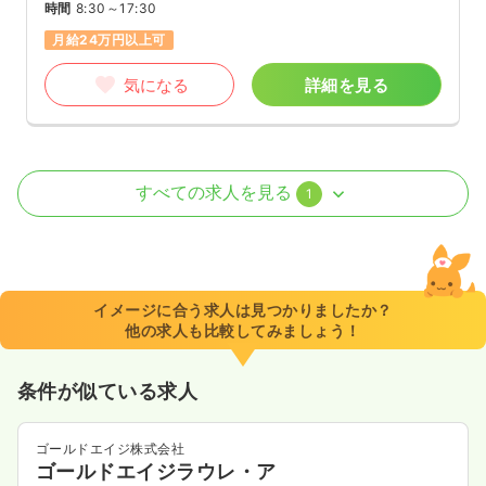
時間
8:30～17:30
月給24万円以上可
気になる
詳細を見る
介護・福祉系
デイケア・デイサービス
正・准看護師
すべての求人を見る
1
日勤のみ（常勤）
21.7〜23.8
給与
万円
/月
賞与4ヶ月
※一例
イメージに合う求人は見つかりましたか？
時間
8:30～17:30
他の求人も比較してみましょう！
日曜休み
月給23万円以上可
条件が似ている求人
気になる
詳細を見る
ゴールドエイジ株式会社
ゴールドエイジラウレ・ア