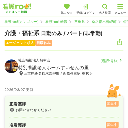
気になる
登録/ログイン
求人検索
メニュー
看護roo![カンゴルー]
看護roo! 転職
三重県
桑名郡木曽岬町
特
介護・福祉系
日勤のみ / パート(非常勤)
エージェント求人
日曜休み
社会福祉法人慈幸会
施設情報
特別養護老人ホームすいせんの里
三重県桑名郡木曽岬町 / 近鉄弥富駅 車10分
2026/08/07 更新
正看護師
募集中
お問い合わせください
准看護師
募集中