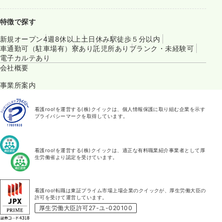
特徴で探す
新規オープン
4週8休以上
土日休み
駅徒歩５分以内
車通勤可（駐車場有）
寮あり
託児所あり
ブランク・未経験可
電子カルテあり
会社概要
事業所案内
看護roo!を運営する(株)クイックは、個人情報保護に取り組む企業を示す
プライバシーマークを取得しています。
看護roo!を運営する(株)クイックは、適正な有料職業紹介事業者として厚
生労働省より認定を受けています。
看護roo!転職は東証プライム市場上場企業のクイックが、厚生労働大臣の
許可を受けて運営しています。
厚生労働大臣許可27-ユ-020100