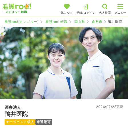
気になる
登録/ログイン
求人検索
メニュー
看護roo![カンゴルー]
看護roo! 転職
岡山県
倉敷市
鴨井医院
2026/07/28更新
医療法人
鴨井医院
エージェント求人
車通勤可