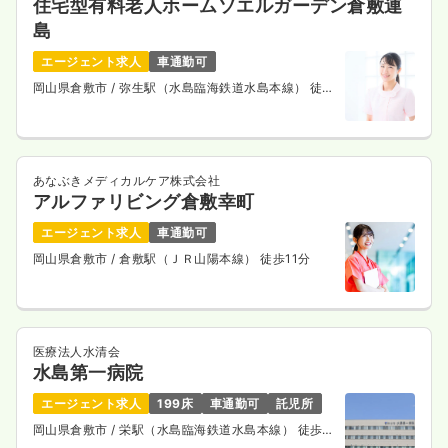
住宅型有料老人ホームソエルガーデン倉敷連
島
エージェント求人
車通勤可
岡山県倉敷市
/ 弥生駅（水島臨海鉄道水島本線） 徒歩
14分
あなぶきメディカルケア株式会社
アルファリビング倉敷幸町
エージェント求人
車通勤可
岡山県倉敷市
/ 倉敷駅（ＪＲ山陽本線） 徒歩11分
医療法人水清会
水島第一病院
エージェント求人
199床
車通勤可
託児所
岡山県倉敷市
/ 栄駅（水島臨海鉄道水島本線） 徒歩
13分