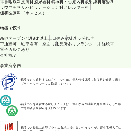
耳鼻咽喉科
皮膚科
泌尿器科
精神科・心療内科
放射線科
麻酔科
リウマチ科
リハビリテーション科
アレルギー科
緩和医療科（ホスピス）
特徴で探す
新規オープン
4週8休以上
土日休み
駅徒歩５分以内
車通勤可（駐車場有）
寮あり
託児所あり
ブランク・未経験可
電子カルテあり
会社概要
事業所案内
看護roo!を運営する(株)クイックは、個人情報保護に取り組む企業を示す
プライバシーマークを取得しています。
看護roo!を運営する(株)クイックは、適正な有料職業紹介事業者として厚
生労働省より認定を受けています。
看護roo!転職は東証プライム市場上場企業のクイックが、厚生労働大臣の