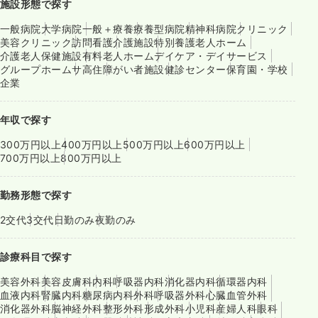
施設形態で探す
一般病院
大学病院
一般＋療養
療養型病院
精神科病院
クリニック
美容クリニック
訪問看護
介護施設
特別養護老人ホーム
介護老人保健施設
有料老人ホーム
デイケア・デイサービス
グループホーム
サ高住
障がい者施設
健診センター
保育園・学校
企業
年収で探す
300万円以上
400万円以上
500万円以上
600万円以上
700万円以上
800万円以上
勤務形態で探す
2交代
3交代
日勤のみ
夜勤のみ
診療科目で探す
美容外科
美容皮膚科
内科
呼吸器内科
消化器内科
循環器内科
血液内科
腎臓内科
糖尿病内科
外科
呼吸器外科
心臓血管外科
消化器外科
脳神経外科
整形外科
形成外科
小児科
産婦人科
眼科