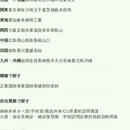
関東
東京
神奈川
埼玉
千葉
茨城
栃木
群馬
東海
愛知
岐阜
静岡
三重
関西
大阪
京都
兵庫
滋賀
奈良
和歌山
中国
広島
岡山
鳥取
島根
山口
四国
徳島
香川
愛媛
高知
九州・沖縄
福岡
佐賀
長崎
熊本
大分
宮崎
鹿児島
沖縄
職種で探す
正看護師
准看護師
保健師
助産師
担当業務で探す
病棟
外来
オペ室(手術室)
救急外来
ICU系
透析
訪問看護
介護・福祉系
検診・健診
保育園・学校
訪問診療
内視鏡
治験関連