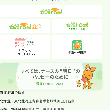
ナスカレ/
看護roo!国試
ナスカレPlus+
都道府県で探す
北海道・東北
北海道
青森
岩手
宮城
秋田
山形
福島
北陸・甲信越
新潟
富山
石川
福井
山梨
長野