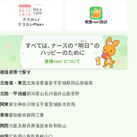
ナスカレ/
看護roo!国試
ナスカレPlus+
都道府県で探す
北海道・東北
北海道
青森
岩手
宮城
秋田
山形
福島
北陸・甲信越
新潟
富山
石川
福井
山梨
長野
関東
東京
神奈川
埼玉
千葉
茨城
栃木
群馬
東海
愛知
岐阜
静岡
三重
関西
大阪
京都
兵庫
滋賀
奈良
和歌山
中国
広島
岡山
鳥取
島根
山口