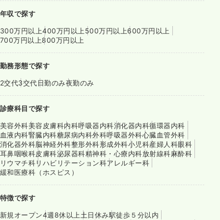
年収で探す
300万円以上
400万円以上
500万円以上
600万円以上
700万円以上
800万円以上
勤務形態で探す
2交代
3交代
日勤のみ
夜勤のみ
診療科目で探す
美容外科
美容皮膚科
内科
呼吸器内科
消化器内科
循環器内科
血液内科
腎臓内科
糖尿病内科
外科
呼吸器外科
心臓血管外科
消化器外科
脳神経外科
整形外科
形成外科
小児科
産婦人科
眼科
耳鼻咽喉科
皮膚科
泌尿器科
精神科・心療内科
放射線科
麻酔科
リウマチ科
リハビリテーション科
アレルギー科
緩和医療科（ホスピス）
特徴で探す
新規オープン
4週8休以上
土日休み
駅徒歩５分以内