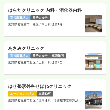
はらたクリニック 内科・消化器内科
直接応募求人
電子カルテ
愛知県名古屋市千種区
/ 本山駅 徒歩1分
あさみクリニック
直接応募求人
電子カルテ
車通勤可
愛知県名古屋市北区
/ 上飯田駅 徒歩2分
はせ整形外科せぼねクリニック
エージェント求人
車通勤可
愛知県名古屋市西区
/ 庄内通駅（名古屋市営鶴舞線）
徒歩9分