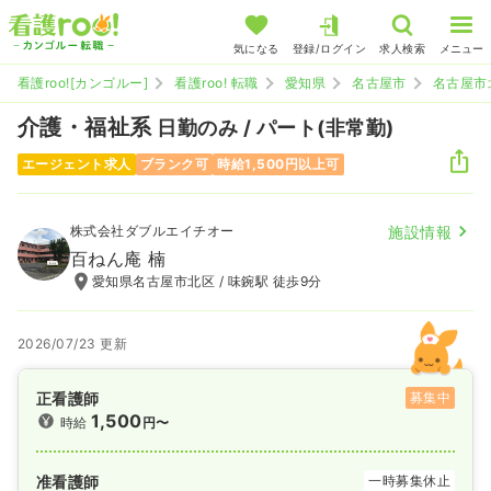
気になる
登録/ログイン
求人検索
メニュー
看護roo![カンゴルー]
看護roo! 転職
愛知県
名古屋市
名古屋市
介護・福祉系
日勤のみ / パート(非常勤)
エージェント求人
ブランク可
時給1,500円以上可
株式会社ダブルエイチオー
施設情報
百ねん庵 楠
愛知県名古屋市北区 / 味鋺駅 徒歩9分
2026/07/23 更新
正看護師
募集中
1,500
時給
円〜
准看護師
一時募集休止