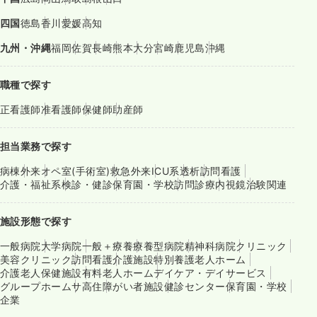
四国
徳島
香川
愛媛
高知
九州・沖縄
福岡
佐賀
長崎
熊本
大分
宮崎
鹿児島
沖縄
職種で探す
正看護師
准看護師
保健師
助産師
担当業務で探す
病棟
外来
オペ室(手術室)
救急外来
ICU系
透析
訪問看護
介護・福祉系
検診・健診
保育園・学校
訪問診療
内視鏡
治験関連
施設形態で探す
一般病院
大学病院
一般＋療養
療養型病院
精神科病院
クリニック
美容クリニック
訪問看護
介護施設
特別養護老人ホーム
介護老人保健施設
有料老人ホーム
デイケア・デイサービス
グループホーム
サ高住
障がい者施設
健診センター
保育園・学校
企業