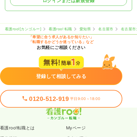
ログインまたは新規登録
看護roo![カンゴルー]
看護roo! 転職
愛知県
名古屋市
名古屋市
「希望に合う求人があるか知りたい」
「転職するかどうか迷っている」など
お気軽にご相談ください
登録して相談してみる
0120-512-919
平日9:00～18:00
看護roo!転職とは
Myページ