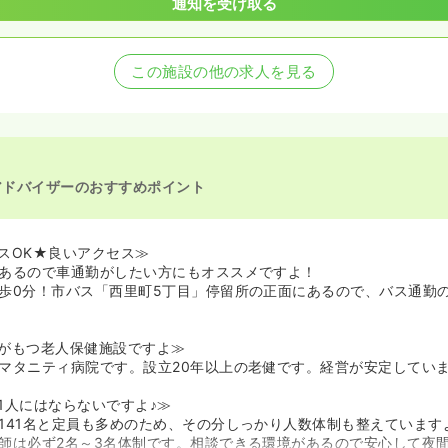
通知を受け取る
この施設の他の求人を見る
アドバイザーのおすすめポイント
スOK★良いアクセス≫
あるので車通勤がしたい方にもオススメですよ！
歩0分！市バス「西里町5丁目」停留所の正面にあるので、バス通勤
がもつ老人保健施設ですよ≫
マタニティ病院です。設立20年以上の老健です。経営が安定してい
1人にはならないですよ♪≫
141名と定員も多めのため、その分しっかり人数体制も整えています
師は必ず2名～3名体制です。相談できる環境があるので安心して夜