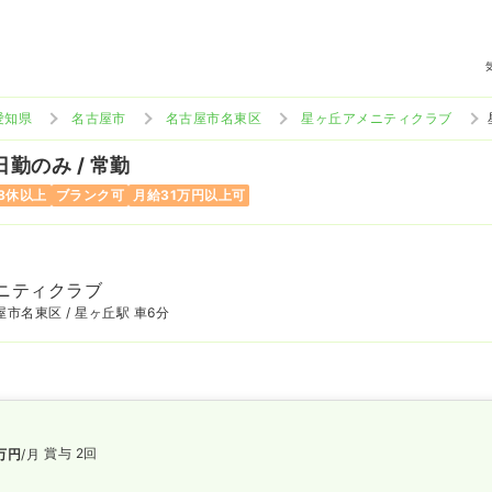
愛知県
名古屋市
名古屋市名東区
星ヶ丘アメニティクラブ
日勤のみ / 常勤
8休以上
ブランク可
月給31万円以上可
ニティクラブ
市名東区 / 星ヶ丘駅 車6分
賞与 2回
万円
/月