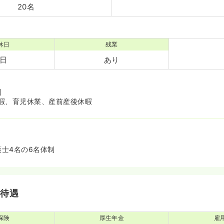
20名
休日
残業
5日
あり
制
暇、育児休業、産前産後休暇
護士4名の6名体制
・待遇
保険
厚生年金
雇