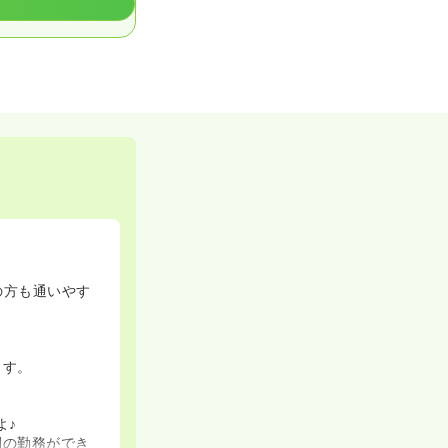
の方も通いやす
ます。
よ♪
間の勤務ができ