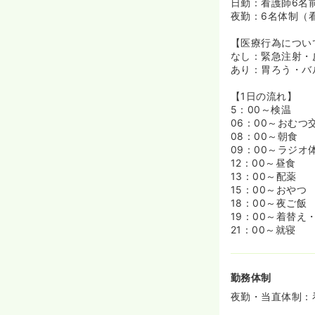
日勤：看護師6名
夜勤：6名体制（
【医療行為につい
なし：緊急注射・
あり：胃ろう・バ
【1日の流れ】
5：00～検温
06：00～おむつ
08：00～朝食
09：00～ラジ
12：00～昼食
13：00～配薬
15：00～おやつ
18：00～夜ご飯
19：00～着替え
21：00～就寝
勤務体制
夜勤・当直体制：