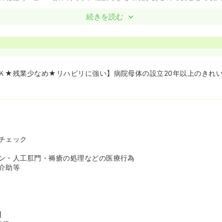
続きを読む
職場です★他職種との連携を大切にしています≫
で80名程度の職員が協力しながら働いています。
様やスタッフの笑い声でにぎわっています！明るく楽しく働くことが
0～60代まで幅広い世代の方がご活躍されています。
係性も協力し合って働いていますので困った時も助け合いながら協力
Ｋ★残業少なめ★リハビリに強い】病院母体の設立20年以上のきれ
月2～3時間です≫
どないです。皆さん時間内に協力して仕事を終わらせていますよ！
ちの方にもオススメの求人です
よい★他職種連携あり≫
T・OT・STのリハビリスタッフさんがたくさんいます。協力して利
ょう♪
チェック
ロアは見渡しがよい大変広いフロアになっています。きれいですよ！
ン・人工肛門・褥瘡の処理などの医療行為
介助等
】