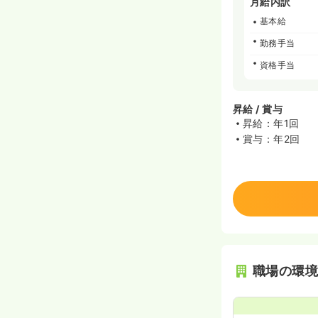
月給内訳
基本給
勤務手当
資格手当
昇給 / 賞与
昇給：年1回
賞与：年2回
職場の環