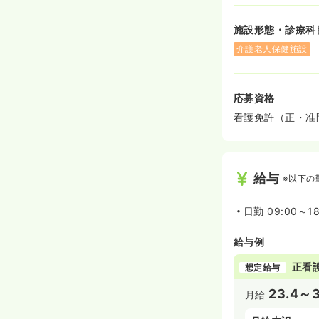
施設形態・診療科
介護老人保健施設
応募資格
看護免許（正・准
給与
※以下の
日勤
09:00～1
給与例
正看
想定給与
23.4～3
月給