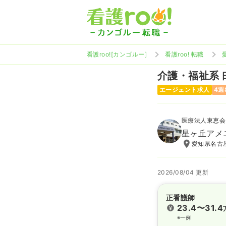
看護roo![カンゴルー]
看護roo! 転職
介護・福祉系
エージェント求人
4週
医療法人東恵会
星ヶ丘アメ
愛知県名古屋
2026/08/04 更新
正看護師
23.4〜31.4
※一例