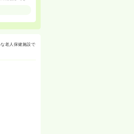
できます！
して頂けます！
いな老人保健施設で
用者様に快適な生