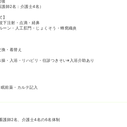
前後
看護師2名：介護士4名）
て】
皮下注射・点滴・経鼻
ルーン・人工肛門・じょくそう・蜂窩織炎
交換・着替え
オ体操・入浴・リハビリ・往診つきそい※入浴介助あり
・眠前薬・カルテ記入
看護師2名、介護士4名の6名体制