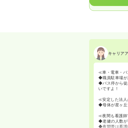
キャリア
≪車・電車・バ
◆職員駐車場が
◆バス停から徒
いですよ！
≪安定した法人
◆母体が星ヶ丘
≪夜間も看護師
◆老健の人数が
◆夜間帯は看護