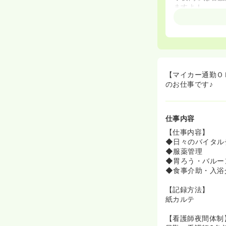
ますよ！
≪明るく元気な
◆施設には合計
◆いつも利用者
◆職員年齢も2
◆他職種との関
【マイカー通勤Ｏ
≪残業少なめ★
のお仕事です♪
◆残業はほとん
◆ご家庭をお持
仕事内容
≪リハビリにつ
◆施設内にはP
【仕事内容】
活を提供しまし
◆日々のバイタル
◆リハビリのフ
◆服薬管理
◆胃ろう・バルー
◆食事介助・入浴
【記録方法】
紙カルテ
【看護師夜間体制