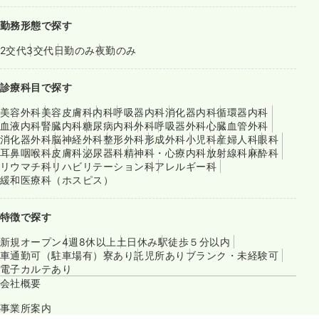
勤務形態で探す
2交代
3交代
日勤のみ
夜勤のみ
診療科目で探す
美容外科
美容皮膚科
内科
呼吸器内科
消化器内科
循環器内科
血液内科
腎臓内科
糖尿病内科
外科
呼吸器外科
心臓血管外科
消化器外科
脳神経外科
整形外科
形成外科
小児科
産婦人科
眼科
耳鼻咽喉科
皮膚科
泌尿器科
精神科・心療内科
放射線科
麻酔科
リウマチ科
リハビリテーション科
アレルギー科
緩和医療科（ホスピス）
特徴で探す
新規オープン
4週8休以上
土日休み
駅徒歩５分以内
車通勤可（駐車場有）
寮あり
託児所あり
ブランク・未経験可
電子カルテあり
会社概要
事業所案内