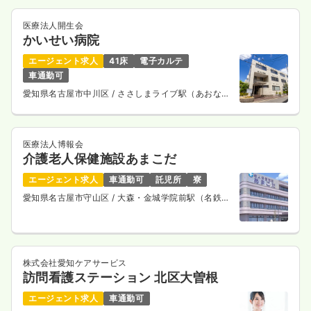
時間
8:30～17:15
医療法人開生会
時給2,100円以上可
かいせい病院
エージェント求人
41床
電子カルテ
気になる
詳細を見る
車通勤可
愛知県名古屋市中川区
/ ささしまライブ駅（あおなみ
線） 徒歩13分
一時募集休止
夜勤のみ（パート）
給与
お問い合わせください
医療法人博報会
介護老人保健施設あまこだ
時間
16:45～9:15
エージェント求人
車通勤可
託児所
寮
気になる
詳細を見る
愛知県名古屋市守山区
/ 大森・金城学院前駅（名鉄瀬
戸線） 徒歩18分
株式会社愛知ケアサービス
訪問看護ステーション 北区大曽根
エージェント求人
車通勤可