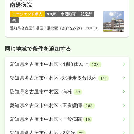
南陽病院
エージェント求人
99床
車通勤可
託児所
寮
愛知県名古屋市港区
/ 港北駅（あおなみ線） バス13
分
同じ地域で条件を追加する
愛知県名古屋市中村区
×
4週8休以上
133
愛知県名古屋市中村区
×
駅徒歩５分以内
171
愛知県名古屋市中村区
×
病棟
18
愛知県名古屋市中村区
×
正看護師
282
愛知県名古屋市中村区
×
一般病院
19
愛知県名古屋市中村区
×
2交代
25