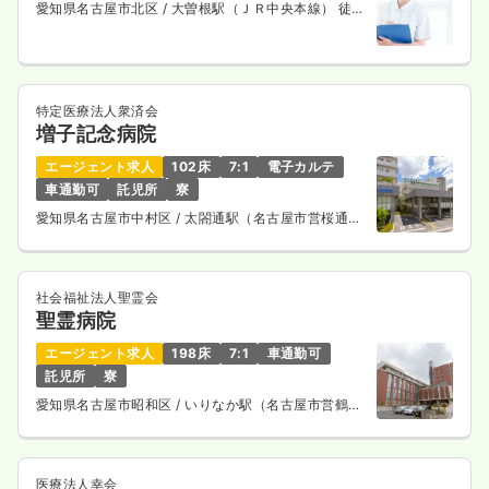
愛知県名古屋市北区
/ 大曽根駅（ＪＲ中央本線） 徒歩
5分
特定医療法人衆済会
増子記念病院
エージェント求人
102床
7:1
電子カルテ
車通勤可
託児所
寮
愛知県名古屋市中村区
/ 太閤通駅（名古屋市営桜通
線） 徒歩2分
社会福祉法人聖霊会
聖霊病院
エージェント求人
198床
7:1
車通勤可
託児所
寮
愛知県名古屋市昭和区
/ いりなか駅（名古屋市営鶴舞
線） 徒歩2分
医療法人幸会