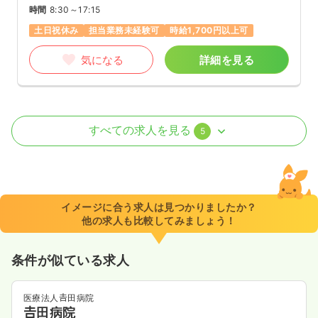
時間
8:30～17:15
土日祝休み
担当業務未経験可
時給1,700円以上可
気になる
詳細を見る
病棟
一般病院
助産師
すべての求人を見る
5
一時募集休止
日勤のみ（常勤）
給与
お問い合わせください
時間
8:30～17:15
イメージに合う求人は見つかりましたか？
4週8休以上
他の求人も比較してみましょう！
気になる
詳細を見る
条件が似ている求人
医療法人𠮷田病院
一時募集休止
2交代（常勤）
𠮷田病院