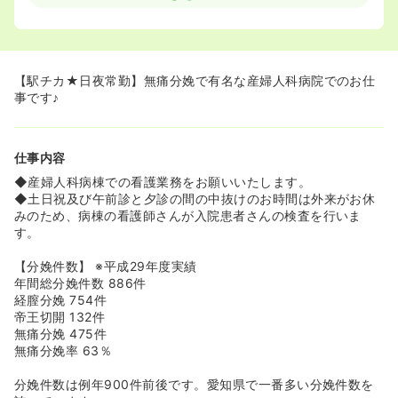
◆ほとんどの方が定時で帰宅されているので、平均残業時
間は2時間未満です。
◆有給休暇は、月に1日のペースで消化しています。休み
はしっかり取るのが当たり前、という風潮があるので、有
給消化率はほぼ100％です。希望休も月に2～3日とれるの
【駅チカ★日夜常勤】無痛分娩で有名な産婦人科病院でのお仕
で、ママさんナースも多く活躍されています。
事です♪
≪高待遇の時給1600円～！収入ＵＰも見込めます★≫
◆社会保険や財形貯蓄制度、もちろん産休・育休もあるの
仕事内容
でお勤めいただくのに安心です♪
パートさんの場合の時給は1600円～ですので日勤のみや夜
◆産婦人科病棟での看護業務をお願いいたします。
勤のみでもしっかりと稼げますよ♪
◆土日祝及び午前診と夕診の間の中抜けのお時間は外来がお休
みのため、病棟の看護師さんが入院患者さんの検査を行いま
す。
【分娩件数】 ※平成29年度実績
年間総分娩件数 886件
経膣分娩 754件
帝王切開 132件
無痛分娩 475件
無痛分娩率 63％
分娩件数は例年900件前後です。愛知県で一番多い分娩件数を