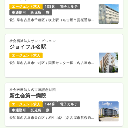
32.4
給与
万円
/月
賞与4ヶ月
エージェント求人
108床
電子カルテ
※経験10年の例
車通勤可
託児所
寮
時間
8:30～17:15
愛知県名古屋市千種区
/ 吹上駅（名古屋市営桜通線）
4週8休以上
月給34万円以上可
徒歩3分
気になる
詳細を見る
社会福祉法人サン・ビジョン
ジョイフル名駅
エージェント求人
一時募集休止
夜勤のみ（常勤）
愛知県名古屋市中村区
/ 国際センター駅（名古屋市営
桜通線） 徒歩7分
給与
お問い合わせください
時間
16:45～9:15
4週8休以上
社会医療法人名古屋記念財団
気になる
詳細を見る
新生会第一病院
エージェント求人
144床
電子カルテ
車通勤可
託児所
寮
一時募集休止
愛知県名古屋市天白区
/ 相生山駅（名古屋市営桜通
日勤のみ（パート）
線） 車10分
2,100
給与
時給
円〜