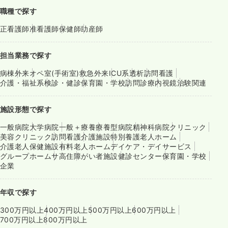
職種で探す
正看護師
准看護師
保健師
助産師
担当業務で探す
病棟
外来
オペ室(手術室)
救急外来
ICU系
透析
訪問看護
介護・福祉系
検診・健診
保育園・学校
訪問診療
内視鏡
治験関連
施設形態で探す
一般病院
大学病院
一般＋療養
療養型病院
精神科病院
クリニック
美容クリニック
訪問看護
介護施設
特別養護老人ホーム
介護老人保健施設
有料老人ホーム
デイケア・デイサービス
グループホーム
サ高住
障がい者施設
健診センター
保育園・学校
企業
年収で探す
300万円以上
400万円以上
500万円以上
600万円以上
700万円以上
800万円以上