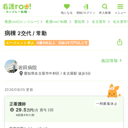
気になる
登録/ログイン
求人検索
メニュー
看護roo![カンゴルー]
看護roo! 転職
愛知県
名古屋市
名古屋市
病棟
2交代 / 常勤
エージェント求人
4週8休以上
月給29万円以上可
施設情報
岩田病院
愛知県名古屋市中村区 / 名古屋駅 徒歩5分
2026/08/05 更新
正看護師
一時募集休止
29.5
賞与 2回
万円
/月
※経験4年の例