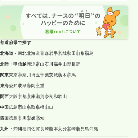
都道府県で探す
北海道・東北
北海道
青森
岩手
宮城
秋田
山形
福島
北陸・甲信越
新潟
富山
石川
福井
山梨
長野
関東
東京
神奈川
埼玉
千葉
茨城
栃木
群馬
東海
愛知
岐阜
静岡
三重
関西
大阪
京都
兵庫
滋賀
奈良
和歌山
中国
広島
岡山
鳥取
島根
山口
四国
徳島
香川
愛媛
高知
九州・沖縄
福岡
佐賀
長崎
熊本
大分
宮崎
鹿児島
沖縄