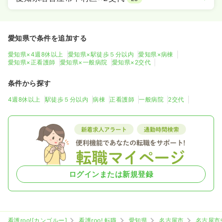
愛知県で条件を追加する
愛知県×4週8休以上
愛知県×駅徒歩５分以内
愛知県×病棟
愛知県×正看護師
愛知県×一般病院
愛知県×2交代
条件から探す
4週8休以上
駅徒歩５分以内
病棟
正看護師
一般病院
2交代
ログインまたは新規登録
看護roo![カンゴルー]
看護roo! 転職
愛知県
名古屋市
名古屋市