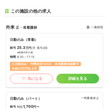
この施設の他の求人
外来
一般病院
正・准看護師
日勤のみ（常勤）
25.3
給与
万円
/月
賞与2回
※経験4年の例
時間
8:30～17:15
土日祝休み
年間休日123日
担当業務未経験可
月給25万円以上可
気になる
詳細を見る
一時募集休止
日勤のみ（パート）
1,700
給与
時給
円〜