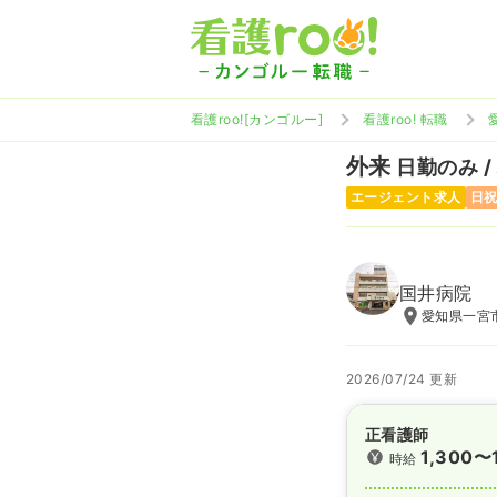
看護roo![カンゴルー]
看護roo! 転職
外来
日勤のみ /
エージェント求人
日
国井病院
愛知県一宮市
2026/07/24 更新
正看護師
1,300〜
時給