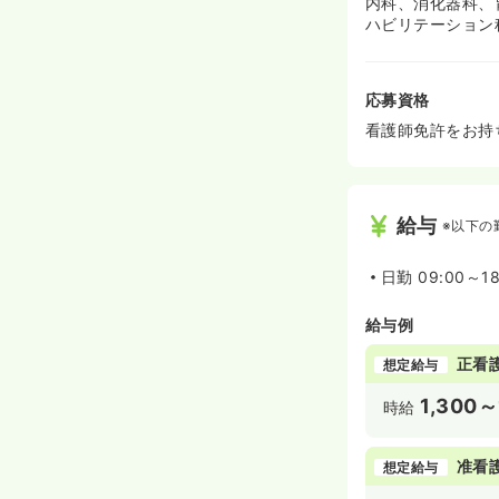
内科、消化器科、
ハビリテーション
応募資格
看護師免許をお持
給与
※以下の
日勤
09:00～18
給与例
正看
想定給与
1,300～
時給
准看
想定給与