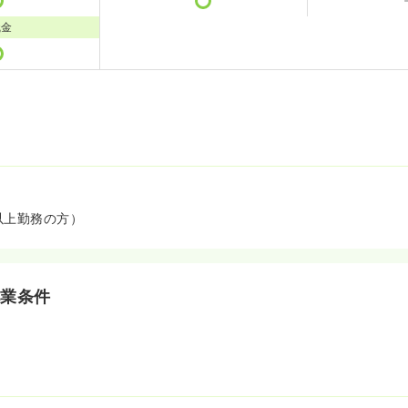
職金
以上勤務の方）
就業条件