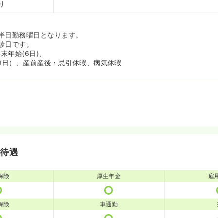
り
半日勤務曜日となります。
診日です。
末年始(6日)、
10日）、産前産後・忌引休暇、病気休暇
・待遇
保険
厚生年金
雇
保険
車通勤