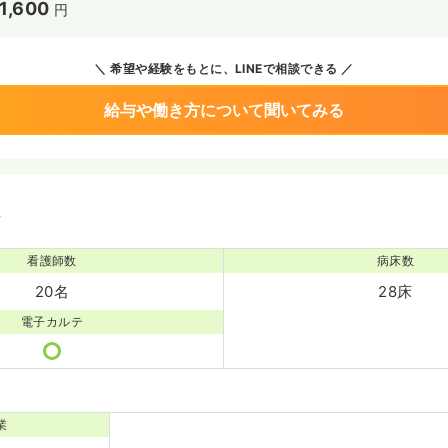
1,600
円
希望や経験をもとに、LINEで相談できる
給与や働き方について聞いてみる
境
看護師数
病床数
20名
28床
電子カルテ
業