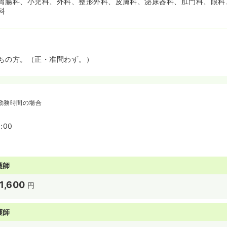
胃腸科、小児科、外科、整形外科、皮膚科、泌尿器科、肛門科、眼科
科
ちの方。（正・准問わず。）
勤務時間の場合
:00
護師
1,600
円
護師