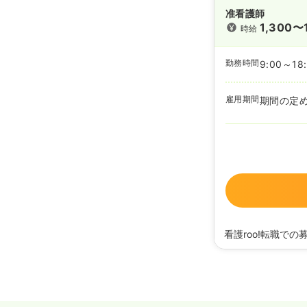
准看護師
1,300〜
時給
勤務時間
9:00～18
雇用期間
期間の定
看護roo!転職での
2026/07/17
正・准
2026/06/30
正・准
2025/12/18
正・准看
2020/12/03
正・准