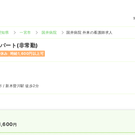
愛知県
一宮市
国井病院
国井病院 外来の看護師求人
 パート(非常勤)
祝休み
時給1,600円以上可
 / 新木曽川駅 徒歩2分
1,600
円