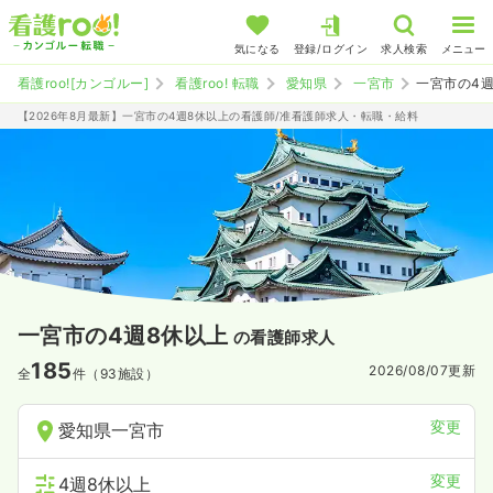
気になる
登録/ログイン
求人検索
メニュー
看護roo![カンゴルー]
看護roo! 転職
愛知県
一宮市
一宮市の4
【2026年8月最新】一宮市の4週8休以上の看護師/准看護師求人・転職・給料
一宮市の4週8休以上
の看護師求人
185
2026/08/07
更新
全
件（93施設）
変更
愛知県一宮市
変更
4週8休以上