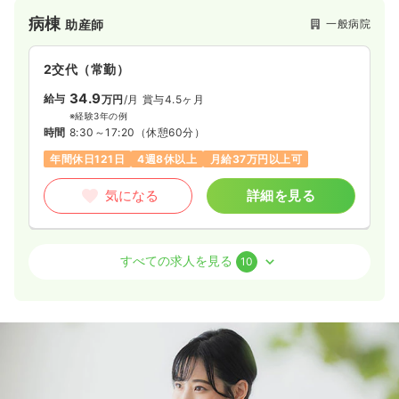
病棟
一般病院
助産師
2交代（常勤）
34.9
給与
万円
/月
賞与4.5ヶ月
※経験3年の例
時間
8:30～17:20
（休憩60分）
年間休日121日
4週8休以上
月給37万円以上可
気になる
詳細を見る
内視鏡
一般病院
正看護師
すべての求人を見る
10
日勤のみ（常勤）
23.9
給与
万円
/月
賞与4ヶ月
※一例
時間
8:30～17:20
日祝休み
年間休日121日
4週8休以上
オンコールあり