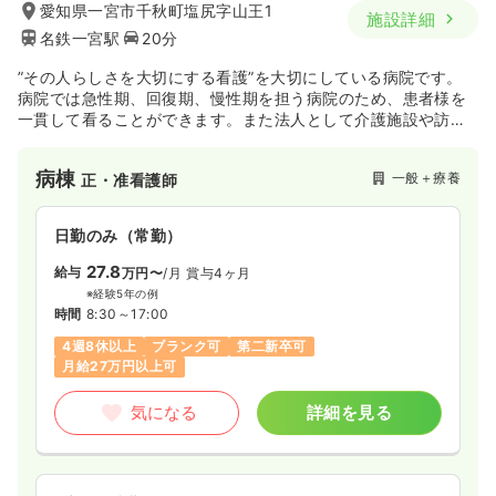
愛知県一宮市千秋町塩尻字山王1
施設詳細
名鉄一宮駅
20分
”その人らしさを大切にする看護”を大切にしている病院です。
病院では急性期、回復期、慢性期を担う病院のため、患者様を
一貫して看ることができます。また法人として介護施設や訪問
看護も運営し、地域の在宅看護も担っています。充実した福利
厚生や、研修プログラムを用意しています。長く働き続けるこ
病棟
一般＋療養
正・准看護師
とができる環境が揃っています。
日勤のみ（常勤）
27.8
給与
万円〜
/月
賞与4ヶ月
※経験5年の例
時間
8:30～17:00
4週8休以上
ブランク可
第二新卒可
月給27万円以上可
気になる
詳細を見る