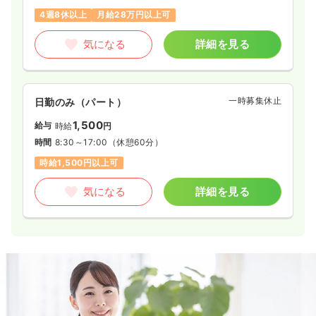
4週8休以上
月給28万円以上可
気になる
詳細を見る
気になる
詳細を見る
一時募集休止
2交代（常勤）
一時募集休止
日勤のみ（パート）
29.4
給与
万円
/月
賞与4.5ヶ月
※経験3年の例
1,500
給与
時給
円
時間
8:30～17:20
（休憩60分）
時間
8:30～17:00
（休憩60分）
年間休日121日
4週8休以上
第二新卒可
時給1,500円以上可
月給31万円以上可
気になる
詳細を見る
気になる
詳細を見る
検診・健診
一般病院
保健師
一時募集休止
日勤のみ（常勤）
24.9
給与
万円
/月
賞与2回
※一例