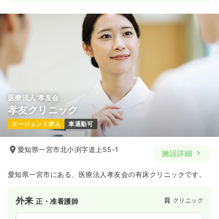
一時募集休止
2交代（常勤）
26.3
給与
万円
/月
賞与3ヶ月
※経験5年の例
時間
8:30～17:15
年間休日122日
4週8休以上
月給26万円以上可
気になる
詳細を見る
医療法人 孝友会
孝友クリニック
エージェント求人
車通勤可
愛知県一宮市北小渕字道上55-1
施設詳細
愛知県一宮市にある、医療法人孝友会の有床クリニックです。
外来
クリニック
正・准看護師