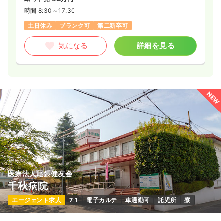
時間
8:30～17:30
土日休み
ブランク可
第二新卒可
気になる
詳細を見る
NEW
医療法人尾張健友会
千秋病院
エージェント求人
7:1
電子カルテ
車通勤可
託児所
寮