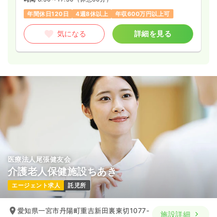
※経験3年の例
時間
8:30～17:20
（休憩60分）
年間休日120日
4週8休以上
年収600万円以上可
日曜休み
年間休日123日
4週8休以上
第二新卒可
月給31万円以上可
気になる
詳細を見る
気になる
詳細を見る
救急外来
一般病院
正看護師
2交代（常勤）
32.6
給与
万円
/月
賞与4.5ヶ月
※経験3年の例
時間
8:30～17:20
（休憩60分）
年間休日121日
4週8休以上
第二新卒可
医療法人尾張健友会
月給35万円以上可
介護老人保健施設ちあき
エージェント求人
託児所
気になる
詳細を見る
愛知県一宮市丹陽町重吉新田裏東切1077-
施設詳細