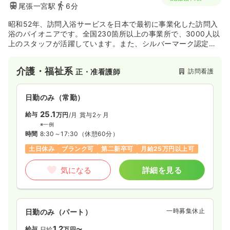
尾張一宮駅
6分
昭和52年、訪問入浴サービスを日本で最初に事業化した訪問入
浴のパイオニアです。全国230箇所以上の事業所で、3000人以
上のスタッフが活躍しています。また、シルバーマーク認定第
１号の訪問入浴サービスであり、質の高いサービスを提供して
いる企業です。
介護・福祉系
訪問看護
正・准看護師
日勤のみ（常勤）
25.1
給与
万円
/月
賞与2ヶ月
※一例
時間
8:30～17:30
（休憩60分）
土日休み
ブランク可
第二新卒可
月給25万円以上可
気になる
詳細を見る
一時募集休止
日勤のみ（パート）
1.2
給与
日給
万円〜