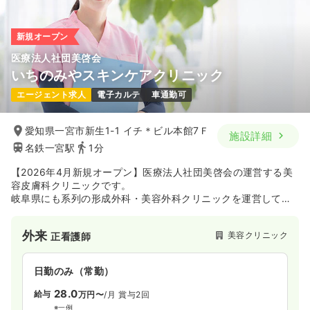
時間
8:30～17:20
年間休日121日
4週8休以上
月給24万円以上可
新規オープン
医療法人社団美啓会
気になる
詳細を見る
いちのみやスキンケアクリニック
エージェント求人
電子カルテ
車通勤可
一時募集休止
日勤のみ（パート）
愛知県一宮市新生1-1 イチ＊ビル本館7Ｆ
施設詳細
1,650
給与
時給
円〜
名鉄一宮駅
1分
時間
8:30～17:20
【2026年4月新規オープン】医療法人社団美啓会の運営する美
時給1,600円以上可
容皮膚科クリニックです。
岐阜県にも系列の形成外科・美容外科クリニックを運営してい
気になる
詳細を見る
ます。
外来
美容クリニック
正看護師
コールセンター
一般病院
助産師
日勤のみ（常勤）
一時募集休止
日勤のみ（パート）
28.0
給与
万円〜
/月
賞与2回
1,600
※一例
給与
時給
円