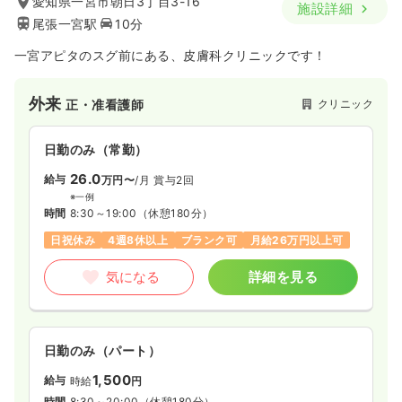
愛知県一宮市朝日3丁目3-16
施設詳細
尾張一宮駅
10分
一宮アピタのスグ前にある、皮膚科クリニックです！
外来
クリニック
正・准看護師
日勤のみ（常勤）
26.0
給与
万円〜
/月
賞与2回
※一例
時間
8:30～19:00
（休憩180分）
日祝休み
4週8休以上
ブランク可
月給26万円以上可
気になる
詳細を見る
日勤のみ（パート）
1,500
給与
時給
円
時間
8:30～20:00
（休憩180分）