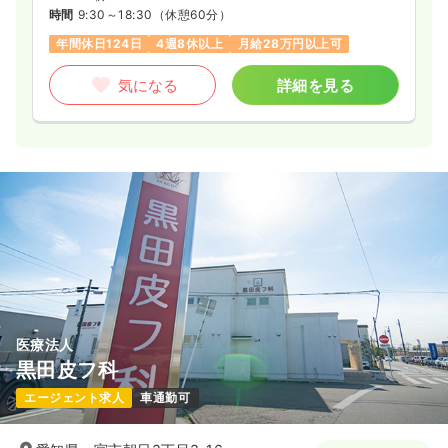
時間
9:30～18:30
（休憩60分）
時間
8:30～15:00
（休憩60分）
年間休日124日
4週8休以上
月給28万円以上可
時給1,600円以上可
気になる
詳細を見る
気になる
詳細を見る
医療法人
黒田皮フ科
エージェント求人
車通勤可