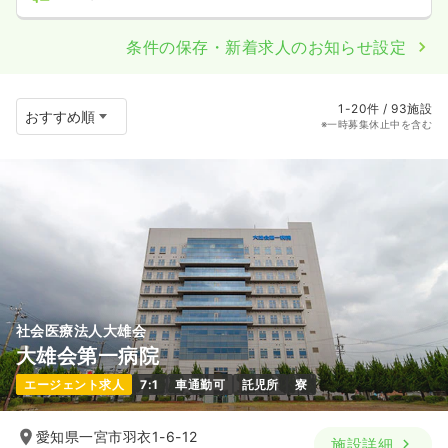
条件の保存・新着求人のお知らせ設定
1-20件 / 93施設
※一時募集休止中を含む
社会医療法人大雄会
大雄会第一病院
エージェント求人
7:1
車通勤可
託児所
寮
愛知県一宮市羽衣1-6-12
施設詳細