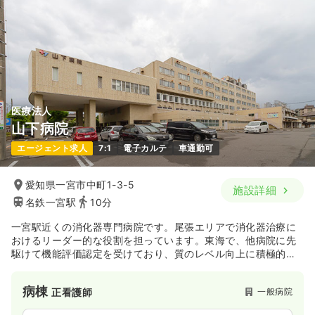
医療法人
山下病院
エージェント求人
7:1
電子カルテ
車通勤可
愛知県一宮市中町1-3-5
施設詳細
名鉄一宮駅
10分
一宮駅近くの消化器専門病院です。尾張エリアで消化器治療に
おけるリーダー的な役割を担っています。東海で、他病院に先
駆けて機能評価認定を受けており、質のレベル向上に積極的な
病院です。
病棟
一般病院
正看護師