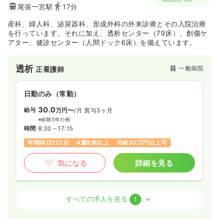
尾張一宮駅
17分
産科、婦人科、泌尿器科、形成外科の外来診療とその入院治療
を行っています。それに加え、透析センター（79床）、創傷ケ
アター、健診センター（人間ドック6床）を備えています。
透析
一般病院
正看護師
日勤のみ（常勤）
30.0
給与
万円〜
/月
賞与3ヶ月
※経験3年の例
時間
8:30～17:15
年間休日122日
4週8休以上
月給30万円以上可
気になる
詳細を見る
病棟
一般病院
助産師
すべての求人を見る
1