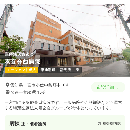
医療法人泰玄会
泰玄会西病院
エージェント求人
車通勤可
託児所
寮
愛知県一宮市小信中島郷中104
施設詳細
名鉄一宮駅
15分
一宮市にある療養型病院です。一般病院や介護施設なども運営
する特定医療法人泰玄会グループが母体となっています。
病棟
療養型病院
正・准看護師