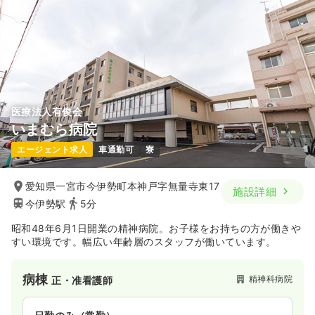
医療法人有俊会
いまむら病院
エージェント求人
車通勤可
寮
愛知県一宮市今伊勢町本神戸字無量寺東17
施設詳細
今伊勢駅
5分
昭和48年6月1日開業の精神病院。お子様をお持ちの方が働きや
すい環境です。幅広い年齢層のスタッフが働いています。
病棟
精神科病院
正・准看護師