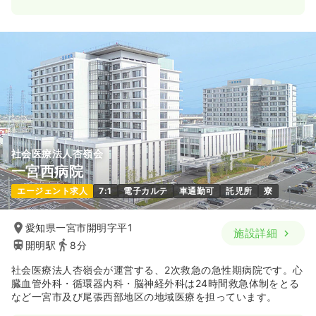
社会医療法人杏嶺会
一宮西病院
エージェント求人
7:1
電子カルテ
車通勤可
託児所
寮
愛知県一宮市開明字平1
施設詳細
開明駅
8分
社会医療法人杏嶺会が運営する、2次救急の急性期病院です。心
臓血管外科・循環器内科・脳神経外科は24時間救急体制をとる
など一宮市及び尾張西部地区の地域医療を担っています。