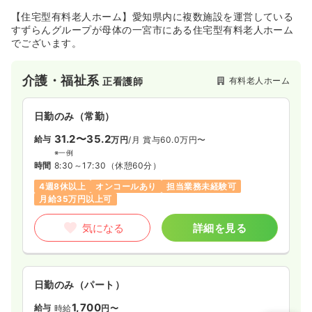
※一例
時間
8:30～17:15
【住宅型有料老人ホーム】愛知県内に複数施設を運営している
すずらんグループが母体の一宮市にある住宅型有料老人ホーム
日祝休み
年間休日122日
4週8休以上
オンコールあり
でございます。
月給23万円以上可
気になる
詳細を見る
介護・福祉系
有料老人ホーム
正看護師
日勤のみ（常勤）
救急外来
一般病院
正看護師
31.2〜35.2
給与
万円
/月
賞与60.0万円〜
※一例
一時募集休止
2交代（常勤）
時間
8:30～17:30
（休憩60分）
34.9
給与
万円〜
/月
賞与3ヶ月
4週8休以上
オンコールあり
担当業務未経験可
※経験5年の例
月給35万円以上可
時間
8:00～17:15
（休憩45分）
気になる
詳細を見る
年間休日122日
4週8休以上
月給34万円以上可
気になる
詳細を見る
日勤のみ（パート）
1,700
給与
時給
円〜