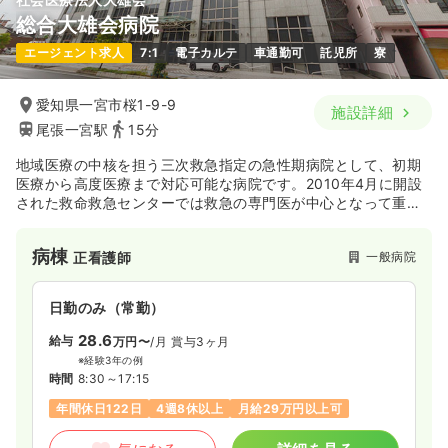
総合大雄会病院
エージェント求人
7:1
電子カルテ
車通勤可
託児所
寮
愛知県一宮市桜1-9-9
施設詳細
尾張一宮駅
15分
地域医療の中核を担う三次救急指定の急性期病院として、初期
医療から高度医療まで対応可能な病院です。2010年4月に開設
された救命救急センターでは救急の専門医が中心となって重症
患者さまの初療を迅速に行います。24時間365日対応できる救
急医療体制の提供とともに、地域医療連携室が中心となり、地
病棟
一般病院
正看護師
域完結型医療を推進しています。
日勤のみ（常勤）
28.6
給与
万円〜
/月
賞与3ヶ月
※経験3年の例
時間
8:30～17:15
年間休日122日
4週8休以上
月給29万円以上可