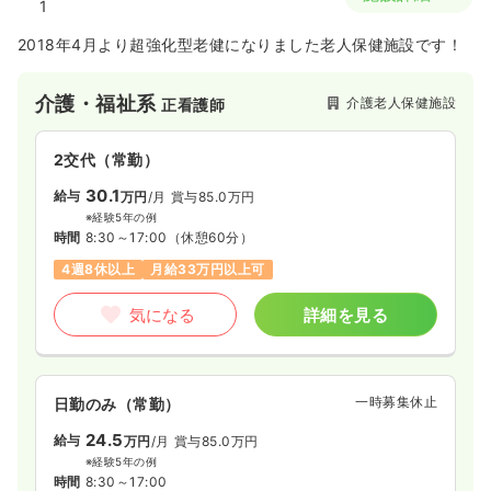
ICU系
1
一般病院
正看護師
2018年4月より超強化型老健になりました老人保健施設です！
2交代（常勤）
32.6
介護・福祉系
給与
万円
/月
賞与4.5ヶ月
介護老人保健施設
正看護師
※経験3年の例
時間
8:30～17:20
（休憩60分）
2交代（常勤）
年間休日121日
4週8休以上
第二新卒可
30.1
月給34万円以上可
給与
万円
/月
賞与85.0万円
※経験5年の例
時間
8:30～17:00
（休憩60分）
気になる
詳細を見る
4週8休以上
月給33万円以上可
病棟
気になる
詳細を見る
一般病院
正看護師
一時募集休止
日勤のみ（常勤）
一時募集休止
日勤のみ（常勤）
35.9
給与
万円
/月
賞与2回
※経験15年の例
24.5
給与
万円
/月
賞与85.0万円
時間
8:30～17:20
（休憩60分）
※経験5年の例
土日祝休み
年間休日121日
月給35万円以上可
時間
8:30～17:00