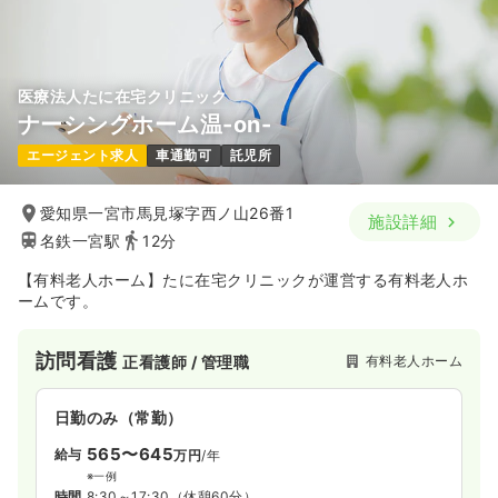
担当業務未経験可
月給27万円以上可
気になる
詳細を見る
医療法人たに在宅クリニック
ナーシングホーム温-on-
一時募集休止
日勤のみ（パート）
エージェント求人
車通勤可
託児所
1,650
給与
時給
円
時間
8:30～17:20
（休憩60分）
愛知県一宮市馬見塚字西ノ山26番1
施設詳細
名鉄一宮駅
12分
日祝休み
オンコールあり
担当業務未経験可
時給1,600円以上可
【有料老人ホーム】たに在宅クリニックが運営する有料老人ホ
ームです。
気になる
詳細を見る
訪問看護
有料老人ホーム
正看護師 / 管理職
透析
一般病院
正看護師
日勤のみ（常勤）
日勤のみ（常勤）
565〜645
給与
万円
/年
29.4
給与
※一例
万円〜
/月
賞与4.5ヶ月
時間
8:30～17:30
（休憩60分）