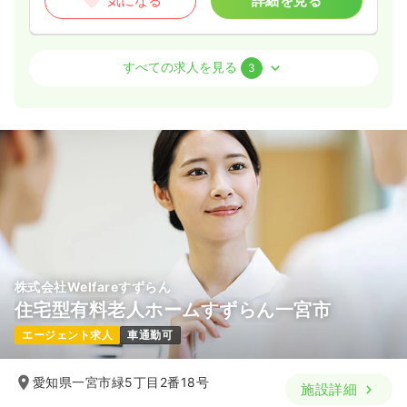
気になる
詳細を見る
ICU系
一般病院
正看護師
すべての求人を見る
3
2交代（常勤）
28.0
給与
万円
/月
賞与71.5万円
※経験5年の例
時間
8:30～17:15
年間休日122日
4週8休以上
担当業務未経験可
月給33万円以上可
気になる
詳細を見る
株式会社Welfareすずらん
住宅型有料老人ホームすずらん一宮市
内視鏡
一般病院
正看護師
エージェント求人
車通勤可
一時募集休止
日勤のみ（常勤）
愛知県一宮市緑5丁目2番18号
施設詳細
23.8
給与
万円〜
/月
賞与3ヶ月