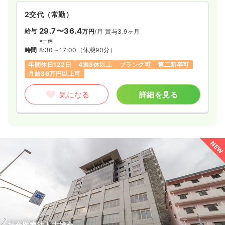
2交代（常勤）
29.7〜36.4
給与
万円
/月
賞与3.9ヶ月
※一例
時間
8:30～17:00
（休憩90分）
年間休日122日
4週8休以上
ブランク可
第二新卒可
月給36万円以上可
気になる
詳細を見る
NEW
社会医療法人大雄会