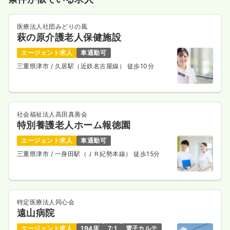
医療法人社団みどりの風
萩の原介護老人保健施設
エージェント求人
車通勤可
三重県津市
/ 久居駅（近鉄名古屋線） 徒歩10分
社会福祉法人高田真善会
特別養護老人ホーム報徳園
エージェント求人
車通勤可
三重県津市
/ 一身田駅（ＪＲ紀勢本線） 徒歩15分
特定医療法人同心会
遠山病院
エージェント求人
194床
7:1
電子カルテ