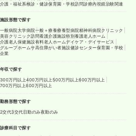
介護・福祉系
検診・健診
保育園・学校
訪問診療
内視鏡
治験関連
施設形態で探す
一般病院
大学病院
一般＋療養
療養型病院
精神科病院
クリニック
美容クリニック
訪問看護
介護施設
特別養護老人ホーム
介護老人保健施設
有料老人ホーム
デイケア・デイサービス
グループホーム
サ高住
障がい者施設
健診センター
保育園・学校
企業
年収で探す
300万円以上
400万円以上
500万円以上
600万円以上
700万円以上
800万円以上
勤務形態で探す
2交代
3交代
日勤のみ
夜勤のみ
診療科目で探す