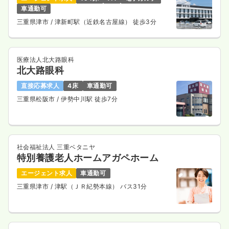
車通勤可
三重県津市
/ 津新町駅（近鉄名古屋線） 徒歩3分
医療法人北大路眼科
北大路眼科
直接応募求人
4床
車通勤可
三重県松阪市
/ 伊勢中川駅 徒歩7分
社会福祉法人 三重ベタニヤ
特別養護老人ホームアガペホーム
エージェント求人
車通勤可
三重県津市
/ 津駅（ＪＲ紀勢本線） バス31分