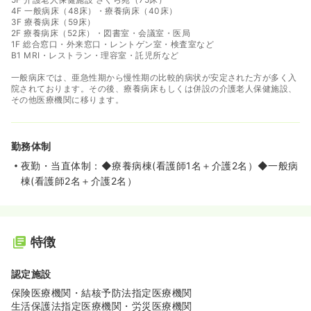
4F 一般病床（48床）・療養病床（40床）
3F 療養病床（59床）
2F 療養病床（52床）・図書室・会議室・医局
1F 総合窓口・外来窓口・レントゲン室・検査室など
B1 MRI・レストラン・理容室・託児所など
一般病床では、亜急性期から慢性期の比較的病状が安定された方が多く入
院されております。その後、療養病床もしくは併設の介護老人保健施設、
その他医療機関に移ります。
勤務体制
夜勤・当直体制：◆療養病棟(看護師1名＋介護2名）◆一般病
棟(看護師2名＋介護2名）
特徴
認定施設
保険医療機関・結核予防法指定医療機関
生活保護法指定医療機関・労災医療機関