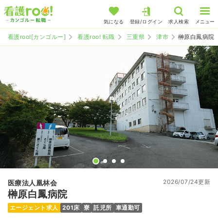
気になる
登録/ログイン
求人検索
メニュー
看護roo![カンゴルー]
看護roo! 転職
三重県
津市
榊原白鳳病院
2026/07/24更新
医療法人凰林会
榊原白鳳病院
エージェント求人
201床
寮
託児所
車通勤可