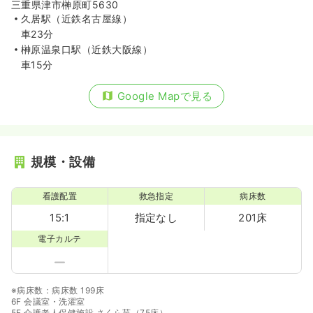
三重県津市榊原町5630
久居駅（近鉄名古屋線）
車23分
榊原温泉口駅（近鉄大阪線）
車15分
Google Mapで見る
規模・設備
看護配置
救急指定
病床数
15:1
指定なし
201床
電子カルテ
※病床数：病床数 199床
6F 会議室・洗濯室
5F 介護老人保健施設 さくら苑（75床）