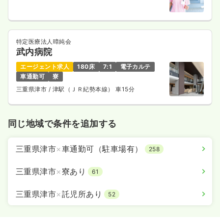
特定医療法人暲純会
武内病院
エージェント求人
180床
7:1
電子カルテ
車通勤可
寮
三重県津市
/ 津駅（ＪＲ紀勢本線） 車15分
同じ地域で条件を追加する
三重県津市
×
車通勤可（駐車場有）
258
三重県津市
×
寮あり
61
三重県津市
×
託児所あり
52