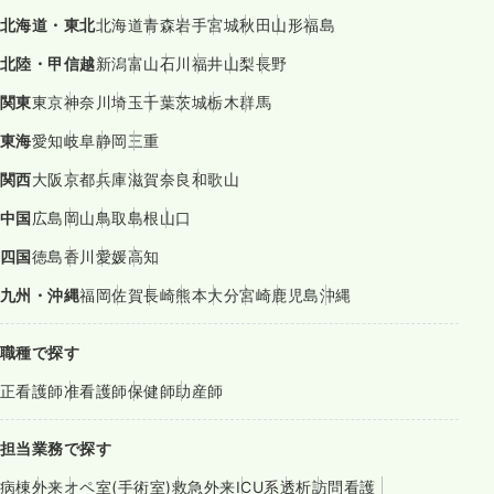
北海道・東北
北海道
青森
岩手
宮城
秋田
山形
福島
北陸・甲信越
新潟
富山
石川
福井
山梨
長野
関東
東京
神奈川
埼玉
千葉
茨城
栃木
群馬
東海
愛知
岐阜
静岡
三重
関西
大阪
京都
兵庫
滋賀
奈良
和歌山
中国
広島
岡山
鳥取
島根
山口
四国
徳島
香川
愛媛
高知
九州・沖縄
福岡
佐賀
長崎
熊本
大分
宮崎
鹿児島
沖縄
職種で探す
正看護師
准看護師
保健師
助産師
担当業務で探す
病棟
外来
オペ室(手術室)
救急外来
ICU系
透析
訪問看護