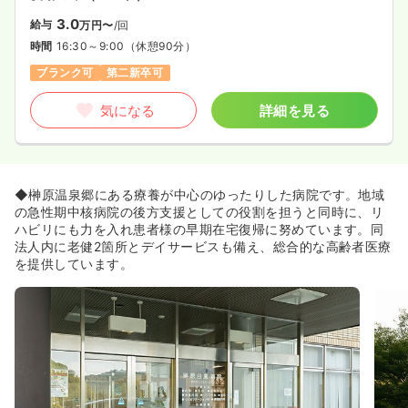
3.0
給与
万円〜
/回
時間
16:30～9:00
（休憩90分）
ブランク可
第二新卒可
気になる
詳細を見る
◆榊原温泉郷にある療養が中心のゆったりした病院です。地域
の急性期中核病院の後方支援としての役割を担うと同時に、リ
ハビリにも力を入れ患者様の早期在宅復帰に努めています。同
法人内に老健2箇所とデイサービスも備え、総合的な高齢者医療
を提供しています。