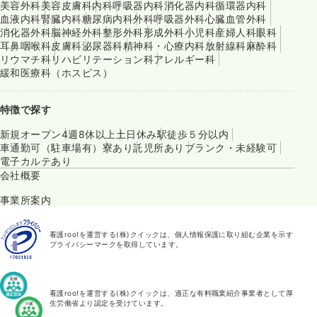
美容外科
美容皮膚科
内科
呼吸器内科
消化器内科
循環器内科
血液内科
腎臓内科
糖尿病内科
外科
呼吸器外科
心臓血管外科
消化器外科
脳神経外科
整形外科
形成外科
小児科
産婦人科
眼科
耳鼻咽喉科
皮膚科
泌尿器科
精神科・心療内科
放射線科
麻酔科
リウマチ科
リハビリテーション科
アレルギー科
緩和医療科（ホスピス）
特徴で探す
新規オープン
4週8休以上
土日休み
駅徒歩５分以内
車通勤可（駐車場有）
寮あり
託児所あり
ブランク・未経験可
電子カルテあり
会社概要
事業所案内
看護roo!を運営する(株)クイックは、個人情報保護に取り組む企業を示す
プライバシーマークを取得しています。
看護roo!を運営する(株)クイックは、適正な有料職業紹介事業者として厚
生労働省より認定を受けています。