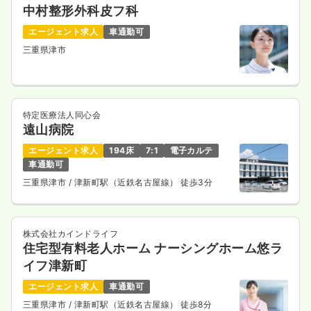
中村整形外科皮フ科
エージェント求人
車通勤可
三重県津市
特定医療法人同心会
遠山病院
エージェント求人
194床
7:1
電子カルテ
車通勤可
三重県津市
/ 津新町駅（近鉄名古屋線） 徒歩3分
株式会社カインドライフ
住宅型有料老人ホーム ナーシングホーム悠ラ
イフ津新町
エージェント求人
車通勤可
三重県津市
/ 津新町駅（近鉄名古屋線） 徒歩8分