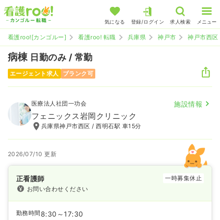
気になる
登録/ログイン
求人検索
メニュー
看護roo![カンゴルー]
看護roo! 転職
兵庫県
神戸市
神戸市西区
病棟
日勤のみ / 常勤
エージェント求人
ブランク可
医療法人社団一功会
施設情報
フェニックス岩岡クリニック
兵庫県神戸市西区 / 西明石駅 車15分
2026/07/10 更新
正看護師
一時募集休止
お問い合わせください
勤務時間
8:30～17:30