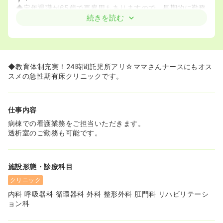
◆定年退職が65歳で再雇用もありますので、長期的に勤務
することができます。
続きを読む
≪教育体制充実！≫
◆プリセプターシップや院外研修支援･認定看護師取得支
援など教育体制が充実！
◆ブランクのある方でも安心して勤めて頂けます。
◆教育体制充実！24時間託児所アリ☆ママさんナースにもオス
◆院内外での研修に参加したり学会で発表を行ったりする
スメの急性期有床クリニックです。
職員も多く、法人全体でスキルアップに取り組んでいま
す！
仕事内容
病棟での看護業務をご担当いただきます。
透析室のご勤務も可能です。
施設形態・診療科目
クリニック
内科 呼吸器科 循環器科 外科 整形外科 肛門科 リハビリテーシ
ョン科