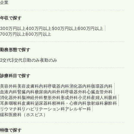
企業
年収で探す
300万円以上
400万円以上
500万円以上
600万円以上
700万円以上
800万円以上
勤務形態で探す
2交代
3交代
日勤のみ
夜勤のみ
診療科目で探す
美容外科
美容皮膚科
内科
呼吸器内科
消化器内科
循環器内科
血液内科
腎臓内科
糖尿病内科
外科
呼吸器外科
心臓血管外科
消化器外科
脳神経外科
整形外科
形成外科
小児科
産婦人科
眼科
耳鼻咽喉科
皮膚科
泌尿器科
精神科・心療内科
放射線科
麻酔科
リウマチ科
リハビリテーション科
アレルギー科
緩和医療科（ホスピス）
特徴で探す