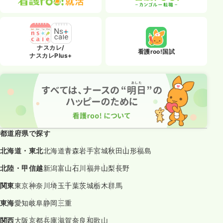
ナスカレ/
看護roo!国試
ナスカレPlus+
都道府県で探す
北海道・東北
北海道
青森
岩手
宮城
秋田
山形
福島
北陸・甲信越
新潟
富山
石川
福井
山梨
長野
関東
東京
神奈川
埼玉
千葉
茨城
栃木
群馬
東海
愛知
岐阜
静岡
三重
関西
大阪
京都
兵庫
滋賀
奈良
和歌山