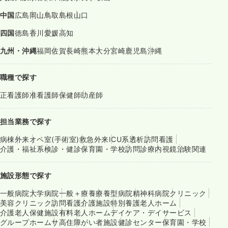
中国
広島
岡山
鳥取
島根
山口
四国
徳島
香川
愛媛
高知
九州・沖縄
福岡
佐賀
長崎
熊本
大分
宮崎
鹿児島
沖縄
職種で探す
正看護師
准看護師
保健師
助産師
担当業務で探す
病棟
外来
オペ室(手術室)
救急外来
ICU系
透析
訪問看護
介護・福祉系
検診・健診
保育園・学校
訪問診療
内視鏡
治験関連
施設形態で探す
一般病院
大学病院
一般＋療養
療養型病院
精神科病院
クリニック
美容クリニック
訪問看護
介護施設
特別養護老人ホーム
介護老人保健施設
有料老人ホーム
デイケア・デイサービス
グループホーム
サ高住
障がい者施設
健診センター
保育園・学校