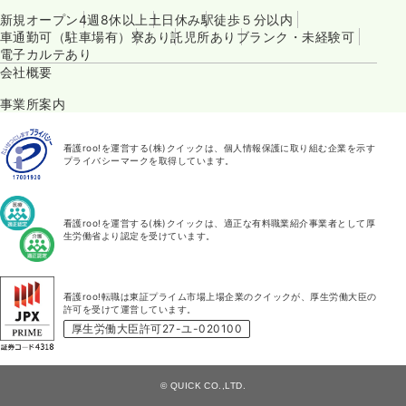
新規オープン
4週8休以上
土日休み
駅徒歩５分以内
車通勤可（駐車場有）
寮あり
託児所あり
ブランク・未経験可
電子カルテあり
会社概要
事業所案内
看護roo!を運営する(株)クイックは、個人情報保護に取り組む企業を示す
プライバシーマークを取得しています。
看護roo!を運営する(株)クイックは、適正な有料職業紹介事業者として厚
生労働省より認定を受けています。
看護roo!転職は東証プライム市場上場企業のクイックが、厚生労働大臣の
許可を受けて運営しています。
厚生労働大臣許可27-ユ-020100
© QUICK CO.,LTD.