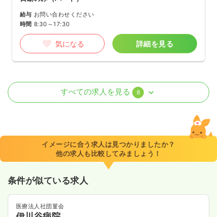
給与
お問い合わせください
時間
8:30～17:30
気になる
詳細を見る
病棟
クリニック
正看護師
すべての求人を見る
8
一時募集休止
2交代（常勤）
25.8
給与
万円〜
/月
賞与2回
※一例
イメージに合う求人は見つかりましたか？
時間
8:30～17:30
他の求人も比較してみましょう！
ブランク可
月給25万円以上可
条件が似ている求人
気になる
詳細を見る
医療法人社団菫会
伊川谷病院