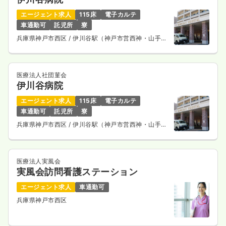
一時募集休止
日勤のみ（パート）
エージェント求人
115床
電子カルテ
1,300〜1,500
給与
時給
円
車通勤可
託児所
寮
時間
8:30～17:30
兵庫県神戸市西区
/ 伊川谷駅（神戸市営西神・山手
線） バス8分
ブランク可
時給1,500円以上可
気になる
詳細を見る
医療法人社団菫会
伊川谷病院
エージェント求人
115床
電子カルテ
車通勤可
託児所
寮
外来
クリニック
正・准看護師
兵庫県神戸市西区
/ 伊川谷駅（神戸市営西神・山手
線） バス8分
一時募集休止
日勤のみ（常勤）
22.0
給与
万円〜
/月
賞与2回
医療法人実風会
※一例
実風会訪問看護ステーション
時間
8:30～17:30
エージェント求人
車通勤可
4週8休以上
月給22万円以上可
兵庫県神戸市西区
気になる
詳細を見る