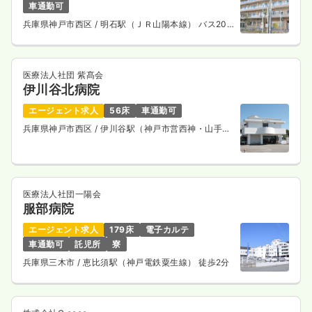
車通勤可
気になる
詳細を見る
兵庫県神戸市西区
/ 明石駅（ＪＲ山陽本線） バス20
分
一時募集休止
2交代（常勤）
医療法人社団 紫髙会
伊川谷北病院
給与
お問い合わせください
時間
8:30～17:30
エージェント求人
56床
車通勤可
兵庫県神戸市西区
/ 伊川谷駅（神戸市営西神・山手
気になる
詳細を見る
線） 徒歩30分
一時募集休止
日勤のみ（パート）
医療法人社団一陽会
服部病院
給与
お問い合わせください
時間
8:30～17:30
エージェント求人
179床
電子カルテ
車通勤可
託児所
寮
気になる
詳細を見る
兵庫県三木市
/ 恵比須駅（神戸電鉄粟生線） 徒歩2分