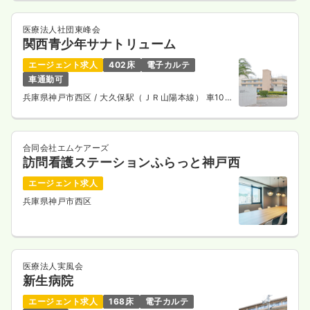
医療法人社団東峰会
一時募集休止
日勤のみ（パート）
関西青少年サナトリューム
1,300〜1,500
給与
時給
円
エージェント求人
402床
電子カルテ
時間
8:30～17:30
車通勤可
時給1,500円以上可
兵庫県神戸市西区
/ 大久保駅（ＪＲ山陽本線） 車10
分
気になる
詳細を見る
合同会社エムケアーズ
訪問看護ステーションふらっと神戸西
エージェント求人
介護・福祉系
クリニック
正・准看護師
兵庫県神戸市西区
一時募集休止
日勤のみ（常勤）
25.8
給与
万円〜
/月
賞与1回
※一例
医療法人実風会
時間
8:30～17:30
新生病院
月給25万円以上可
エージェント求人
168床
電子カルテ