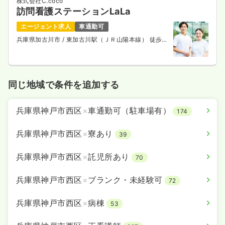
株式会社C.coco
訪問看護
クリニック
正看護師
訪問看護ステーションLaLa
エージェント求人
車通勤可
一時募集休止
日勤のみ（常勤）
兵庫県加古川市
/ 東加古川駅（ＪＲ山陽本線） 徒歩
25.0
23分
給与
万円〜
/月
賞与2回
※一例
時間
8:30～17:30
オンコールあり
月給25万円以上可
同じ地域で条件を追加する
気になる
詳細を見る
兵庫県神戸市西区
×
車通勤可（駐車場有）
174
兵庫県神戸市西区
×
寮あり
39
兵庫県神戸市西区
×
託児所あり
70
兵庫県神戸市西区
×
ブランク・未経験可
72
兵庫県神戸市西区
×
病棟
53