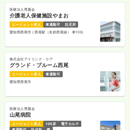
医療法人秀麗会
介護老人保健施設やまお
エージェント求人
車通勤可
託児所
愛知県西尾市
/ 西尾駅（名鉄西尾線） 車10分
株式会社アイリンク・ケア
グランド・ブルーム西尾
エージェント求人
車通勤可
愛知県西尾市
医療法人秀麗会
山尾病院
エージェント求人
105床
電子カルテ
車通勤可
託児所
寮