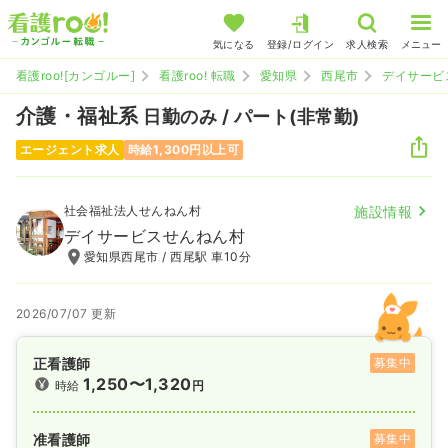
気になる
登録/ログイン
求人検索
メニュー
看護roo![カンゴルー]
看護roo! 転職
愛知県
西尾市
デイサービ
介護・福祉系
日勤のみ / パート(非常勤)
エージェント求人
時給1,300円以上可
社会福祉法人せんねん村
施設情報
デイサービスせんねん村
愛知県西尾市 / 西尾駅 車10分
2026/07/07 更新
正看護師
募集中
1,250〜1,320
時給
円
准看護師
募集中