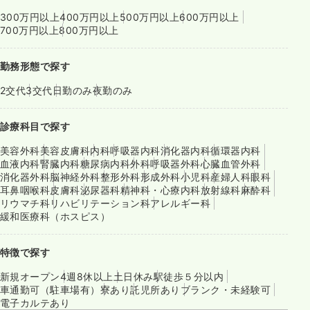
300万円以上
400万円以上
500万円以上
600万円以上
700万円以上
800万円以上
勤務形態で探す
2交代
3交代
日勤のみ
夜勤のみ
診療科目で探す
美容外科
美容皮膚科
内科
呼吸器内科
消化器内科
循環器内科
血液内科
腎臓内科
糖尿病内科
外科
呼吸器外科
心臓血管外科
消化器外科
脳神経外科
整形外科
形成外科
小児科
産婦人科
眼科
耳鼻咽喉科
皮膚科
泌尿器科
精神科・心療内科
放射線科
麻酔科
リウマチ科
リハビリテーション科
アレルギー科
緩和医療科（ホスピス）
特徴で探す
新規オープン
4週8休以上
土日休み
駅徒歩５分以内
車通勤可（駐車場有）
寮あり
託児所あり
ブランク・未経験可
電子カルテあり