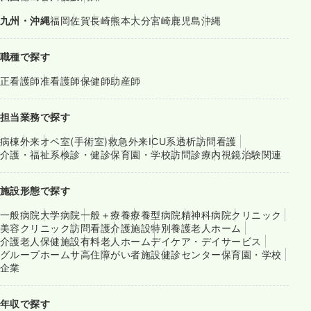
九州・沖縄
福岡
佐賀
長崎
熊本
大分
宮崎
鹿児島
沖縄
職種で探す
正看護師
准看護師
保健師
助産師
担当業務で探す
病棟
外来
オペ室(手術室)
救急外来
ICU系
透析
訪問看護
介護・福祉系
検診・健診
保育園・学校
訪問診療
内視鏡
治験関連
施設形態で探す
一般病院
大学病院
一般＋療養
療養型病院
精神科病院
クリニック
美容クリニック
訪問看護
介護施設
特別養護老人ホーム
介護老人保健施設
有料老人ホーム
デイケア・デイサービス
グループホーム
サ高住
障がい者施設
健診センター
保育園・学校
企業
年収で探す