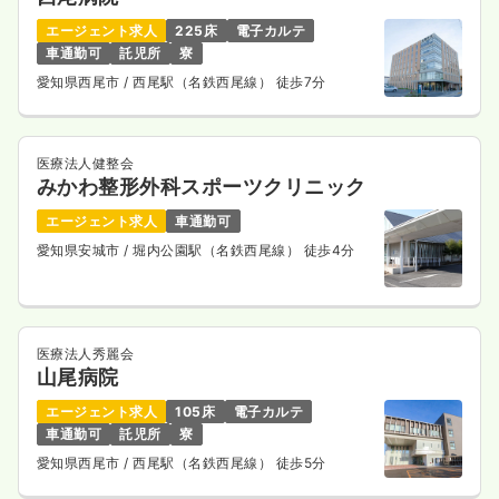
エージェント求人
225床
電子カルテ
車通勤可
託児所
寮
愛知県西尾市
/ 西尾駅（名鉄西尾線） 徒歩7分
医療法人健整会
みかわ整形外科スポーツクリニック
エージェント求人
車通勤可
愛知県安城市
/ 堀内公園駅（名鉄西尾線） 徒歩4分
医療法人秀麗会
山尾病院
エージェント求人
105床
電子カルテ
車通勤可
託児所
寮
愛知県西尾市
/ 西尾駅（名鉄西尾線） 徒歩5分