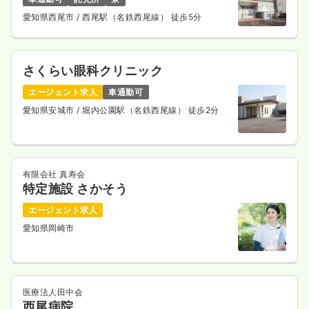
愛知県西尾市
/ 西尾駅（名鉄西尾線） 徒歩5分
さくらい眼科クリニック
エージェント求人
車通勤可
愛知県安城市
/ 堀内公園駅（名鉄西尾線） 徒歩2分
有限会社 真寿会
特定施設 さかそう
エージェント求人
愛知県岡崎市
医療法人田中会
西尾病院