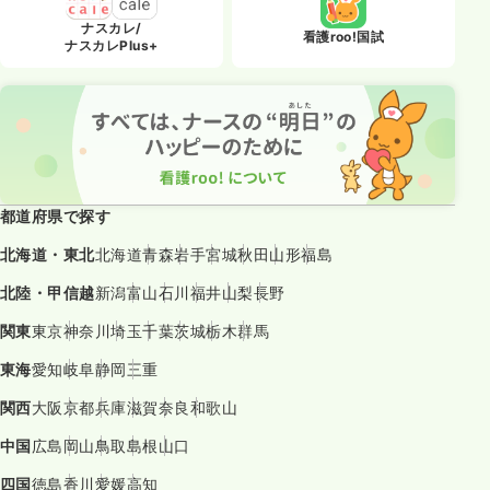
ナスカレ/
看護roo!国試
ナスカレPlus+
都道府県で探す
北海道・東北
北海道
青森
岩手
宮城
秋田
山形
福島
北陸・甲信越
新潟
富山
石川
福井
山梨
長野
関東
東京
神奈川
埼玉
千葉
茨城
栃木
群馬
東海
愛知
岐阜
静岡
三重
関西
大阪
京都
兵庫
滋賀
奈良
和歌山
中国
広島
岡山
鳥取
島根
山口
四国
徳島
香川
愛媛
高知