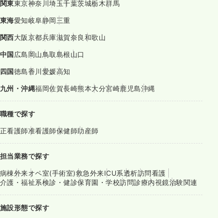
関東
東京
神奈川
埼玉
千葉
茨城
栃木
群馬
東海
愛知
岐阜
静岡
三重
関西
大阪
京都
兵庫
滋賀
奈良
和歌山
中国
広島
岡山
鳥取
島根
山口
四国
徳島
香川
愛媛
高知
九州・沖縄
福岡
佐賀
長崎
熊本
大分
宮崎
鹿児島
沖縄
職種で探す
正看護師
准看護師
保健師
助産師
担当業務で探す
病棟
外来
オペ室(手術室)
救急外来
ICU系
透析
訪問看護
介護・福祉系
検診・健診
保育園・学校
訪問診療
内視鏡
治験関連
施設形態で探す