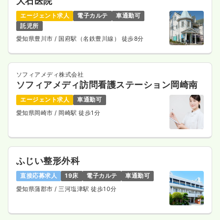
大石医院
エージェント求人
電子カルテ
車通勤可
託児所
愛知県豊川市
/ 国府駅（名鉄豊川線） 徒歩8分
ソフィアメディ株式会社
ソフィアメディ訪問看護ステーション岡崎南
エージェント求人
車通勤可
愛知県岡崎市
/ 岡崎駅 徒歩1分
ふじい整形外科
直接応募求人
19床
電子カルテ
車通勤可
愛知県蒲郡市
/ 三河塩津駅 徒歩10分