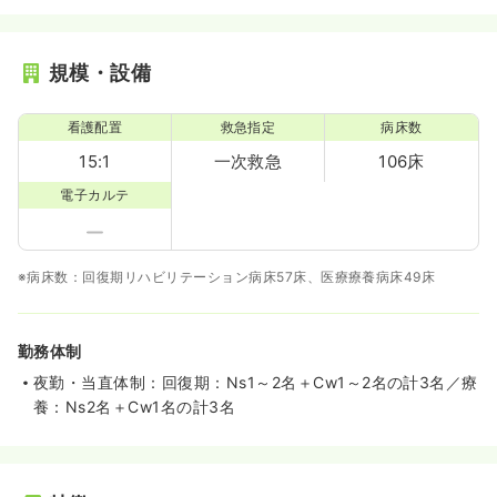
規模・設備
看護配置
救急指定
病床数
15:1
一次救急
106床
電子カルテ
※病床数：回復期リハビリテーション病床57床、医療療養病床49床
勤務体制
夜勤・当直体制：回復期：Ns1～2名＋Cw1～2名の計3名／療
養：Ns2名＋Cw1名の計3名