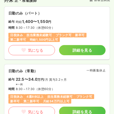
外来
正・准看護師
日勤のみ（パート）
1,400〜1,550
給与
時給
円
時間
8:30～17:30
（休憩60分）
日祝休み
担当業務未経験可
ブランク可
新卒可
第二新卒可
時給1,500円以上可
気になる
詳細を見る
一時募集休止
日勤のみ（常勤）
22.5〜34.0
給与
万円
/月
賞与3.2ヶ月
※一例
時間
8:30～17:30
（休憩60分）
日祝休み
4週8休以上
担当業務未経験可
ブランク可
新卒可
第二新卒可
月給34万円以上可
気になる
詳細を見る