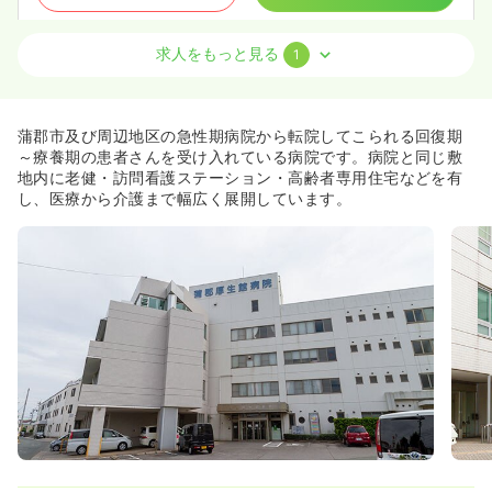
求人をもっと見る
1
その他
その他介護施設
正看護師
一時募集休止
日勤のみ（常勤）
蒲郡市及び周辺地区の急性期病院から転院してこられる回復期
23.1〜34.9
給与
万円
/月
賞与4ヶ月
～療養期の患者さんを受け入れている病院です。病院と同じ敷
※一例
地内に老健・訪問看護ステーション・高齢者専用住宅などを有
時間
8:30～17:30
し、医療から介護まで幅広く展開しています。
ブランク可
第二新卒可
月給34万円以上可
気になる
詳細を見る