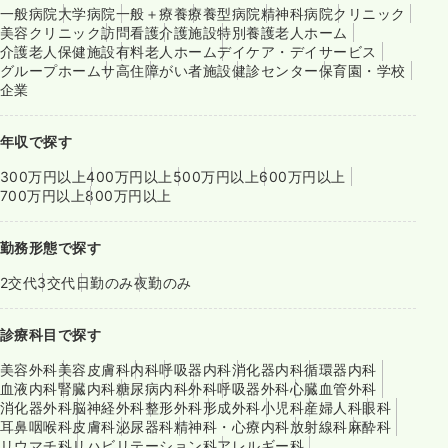
一般病院
大学病院
一般＋療養
療養型病院
精神科病院
クリニック
美容クリニック
訪問看護
介護施設
特別養護老人ホーム
介護老人保健施設
有料老人ホーム
デイケア・デイサービス
グループホーム
サ高住
障がい者施設
健診センター
保育園・学校
企業
年収で探す
300万円以上
400万円以上
500万円以上
600万円以上
700万円以上
800万円以上
勤務形態で探す
2交代
3交代
日勤のみ
夜勤のみ
診療科目で探す
美容外科
美容皮膚科
内科
呼吸器内科
消化器内科
循環器内科
血液内科
腎臓内科
糖尿病内科
外科
呼吸器外科
心臓血管外科
消化器外科
脳神経外科
整形外科
形成外科
小児科
産婦人科
眼科
耳鼻咽喉科
皮膚科
泌尿器科
精神科・心療内科
放射線科
麻酔科
リウマチ科
リハビリテーション科
アレルギー科