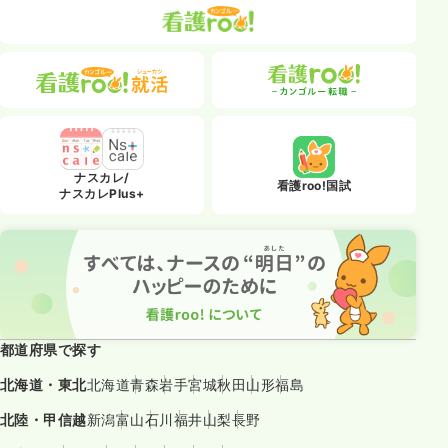
ナスカレ/
看護roo!国試
ナスカレPlus+
都道府県で探す
北海道・東北
北海道
青森
岩手
宮城
秋田
山形
福島
北陸・甲信越
新潟
富山
石川
福井
山梨
長野