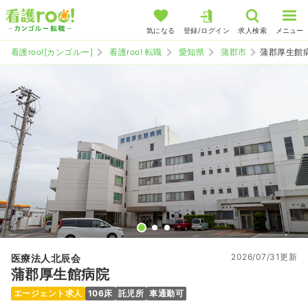
気になる
登録/ログイン
求人検索
メニュー
看護roo![カンゴルー]
看護roo! 転職
愛知県
蒲郡市
蒲郡厚生館
2026/07/31更新
医療法人北辰会
蒲郡厚生館病院
エージェント求人
106床
託児所
車通勤可