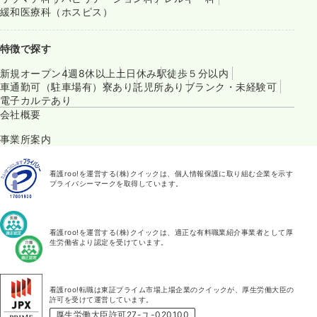
緩和医療科（ホスピス）
特徴で探す
新規オープン
4週8休以上
土日休み
駅徒歩５分以内
車通勤可（駐車場有）
寮あり
託児所あり
ブランク・未経験可
電子カルテあり
会社概要
事業所案内
看護roo!を運営する(株)クイックは、個人情報保護に取り組む企業を示す
プライバシーマークを取得しています。
看護roo!を運営する(株)クイックは、適正な有料職業紹介事業者として厚
生労働省より認定を受けています。
看護roo!転職は東証プライム市場上場企業のクイックが、厚生労働大臣の
許可を受けて運営しています。
厚生労働大臣許可27-ユ-020100