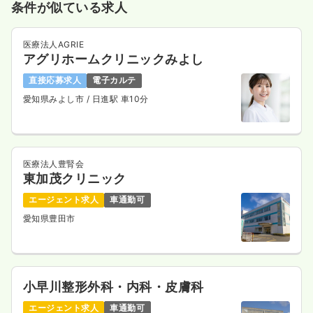
条件が似ている求人
医療法人AGRIE
アグリホームクリニックみよし
介護・福祉系
デイケア・デイサービス
正・准看護師
直接応募求人
電子カルテ
一時募集休止
日勤のみ（パート）
愛知県みよし市
/ 日進駅 車10分
1,200
給与
時給
円
時間
9:30～16:30
時給1,200円以上可
医療法人豊腎会
東加茂クリニック
気になる
詳細を見る
エージェント求人
車通勤可
愛知県豊田市
検診・健診
健診センター
正看護師
小早川整形外科・内科・皮膚科
一時募集休止
日勤のみ（パート）
エージェント求人
車通勤可
1,100
給与
時給
円