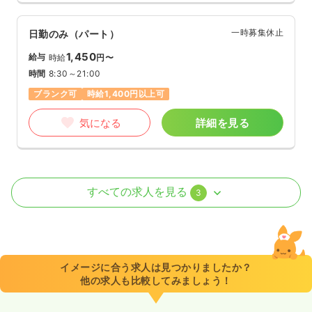
一時募集休止
日勤のみ（パート）
1,450
給与
時給
円〜
時間
8:30～21:00
ブランク可
時給1,400円以上可
気になる
詳細を見る
外来
一般＋療養
正看護師
すべての求人を見る
3
一時募集休止
日勤のみ（パート）
1,500
給与
時給
円
時間
8:30～17:30
イメージに合う求人は見つかりましたか？
他の求人も比較してみましょう！
時給1,500円以上可
気になる
詳細を見る