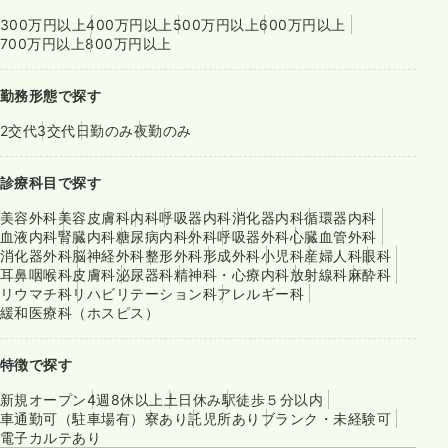
300万円以上
400万円以上
500万円以上
600万円以上
700万円以上
800万円以上
勤務形態で探す
2交代
3交代
日勤のみ
夜勤のみ
診療科目で探す
美容外科
美容皮膚科
内科
呼吸器内科
消化器内科
循環器内科
血液内科
腎臓内科
糖尿病内科
外科
呼吸器外科
心臓血管外科
消化器外科
脳神経外科
整形外科
形成外科
小児科
産婦人科
眼科
耳鼻咽喉科
皮膚科
泌尿器科
精神科・心療内科
放射線科
麻酔科
リウマチ科
リハビリテーション科
アレルギー科
緩和医療科（ホスピス）
特徴で探す
新規オープン
4週8休以上
土日休み
駅徒歩５分以内
車通勤可（駐車場有）
寮あり
託児所あり
ブランク・未経験可
電子カルテあり