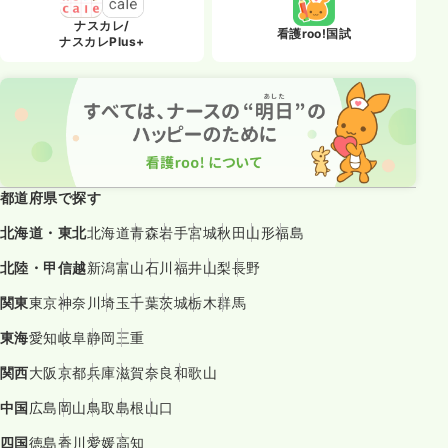
ナスカレ/
看護roo!国試
ナスカレPlus+
都道府県で探す
北海道・東北
北海道
青森
岩手
宮城
秋田
山形
福島
北陸・甲信越
新潟
富山
石川
福井
山梨
長野
関東
東京
神奈川
埼玉
千葉
茨城
栃木
群馬
東海
愛知
岐阜
静岡
三重
関西
大阪
京都
兵庫
滋賀
奈良
和歌山
中国
広島
岡山
鳥取
島根
山口
四国
徳島
香川
愛媛
高知