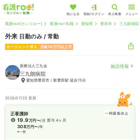
気になる
登録/ログイン
求人検索
メニュー
看護roo![カンゴルー]
看護roo! 転職
愛知県
豊田市
三九朗病院
外来
日勤のみ / 常勤
エージェント求人
月給19万円以上可
医療法人三九会
施設情報
三九朗病院
愛知県豊田市 / 新豊田駅 徒歩15分
2026/07/23 更新
正看護師
一時募集休止
19.9
賞与 4ヶ月
万円〜
/月
308
万円〜
/年
※一例