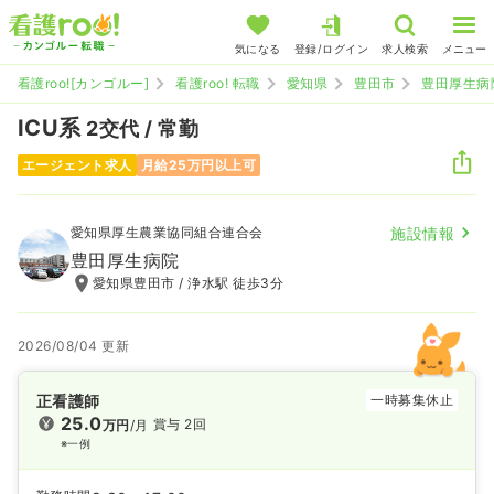
気になる
登録/ログイン
求人検索
メニュー
看護roo![カンゴルー]
看護roo! 転職
愛知県
豊田市
豊田厚生病
ICU系
2交代 / 常勤
エージェント求人
月給25万円以上可
愛知県厚生農業協同組合連合会
施設情報
豊田厚生病院
愛知県豊田市 / 浄水駅 徒歩3分
2026/08/04 更新
正看護師
一時募集休止
25.0
賞与 2回
万円
/月
※一例