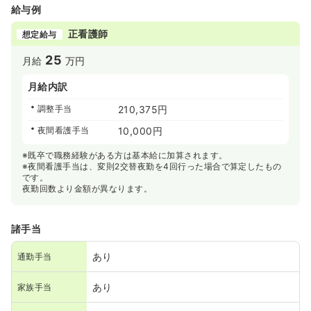
給与例
正看護師
想定給与
25
月給
万円
月給内訳
調整手当
210,375円
夜間看護手当
10,000円
※既卒で職務経験がある方は基本給に加算されます。
※夜間看護手当は、変則2交替夜勤を4回行った場合で算定したもの
です。
夜勤回数より金額が異なります。
諸手当
あり
通勤手当
あり
家族手当