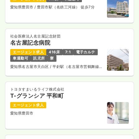
愛知県豊田市
/ 豊田市駅（名鉄三河線） 徒歩7分
社会医療法人名古屋記念財団
名古屋記念病院
エージェント求人
416床
7:1
電子カルテ
車通勤可
託児所
寮
愛知県名古屋市天白区
/ 平針駅（名古屋市営鶴舞線）
徒歩2分
トヨタすまいるライフ株式会社
T-グランシア 平和町
エージェント求人
愛知県豊田市