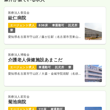
医療法人香流会
紘仁病院
エージェント求人
836床
車通勤可
託児所
寮
愛知県名古屋市守山区
/ 藤が丘駅（名古屋市営東山
線） バス9分
医療法人博報会
介護老人保健施設あまこだ
エージェント求人
車通勤可
託児所
寮
愛知県名古屋市守山区
/ 大森・金城学院前駅（名鉄瀬
戸線） 徒歩18分
医療法人若宮会
菊池病院
エージェント求人
111床
車通勤可