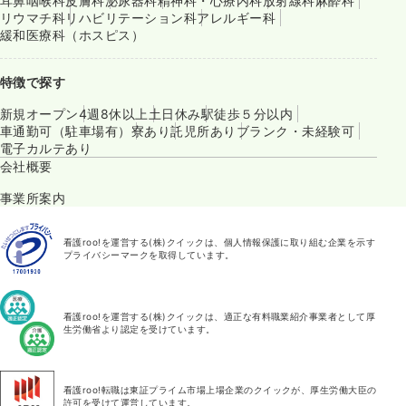
耳鼻咽喉科
皮膚科
泌尿器科
精神科・心療内科
放射線科
麻酔科
リウマチ科
リハビリテーション科
アレルギー科
緩和医療科（ホスピス）
特徴で探す
新規オープン
4週8休以上
土日休み
駅徒歩５分以内
車通勤可（駐車場有）
寮あり
託児所あり
ブランク・未経験可
電子カルテあり
会社概要
事業所案内
看護roo!を運営する(株)クイックは、個人情報保護に取り組む企業を示す
プライバシーマークを取得しています。
看護roo!を運営する(株)クイックは、適正な有料職業紹介事業者として厚
生労働省より認定を受けています。
看護roo!転職は東証プライム市場上場企業のクイックが、厚生労働大臣の
許可を受けて運営しています。