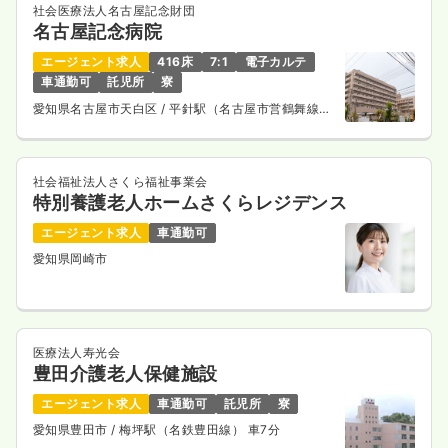
社会医療法人名古屋記念財団
名古屋記念病院
エージェント求人
416床
7:1
電子カルテ
車通勤可
託児所
寮
愛知県名古屋市天白区
/ 平針駅（名古屋市営鶴舞線）
徒歩2分
社会福祉法人さくら福祉事業会
特別養護老人ホームさくらレジデンス
エージェント求人
車通勤可
愛知県岡崎市
医療法人寿光会
豊田介護老人保健施設
エージェント求人
車通勤可
託児所
寮
愛知県豊田市
/ 梅坪駅（名鉄豊田線） 車7分