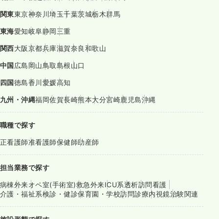
関東
東京
神奈川
埼玉
千葉
茨城
栃木
群馬
東海
愛知
岐阜
静岡
三重
関西
大阪
京都
兵庫
滋賀
奈良
和歌山
中国
広島
岡山
鳥取
島根
山口
四国
徳島
香川
愛媛
高知
九州・沖縄
福岡
佐賀
長崎
熊本
大分
宮崎
鹿児島
沖縄
職種で探す
正看護師
准看護師
保健師
助産師
担当業務で探す
病棟
外来
オペ室(手術室)
救急外来
ICU系
透析
訪問看護
介護・福祉系
検診・健診
保育園・学校
訪問診療
内視鏡
治験関連