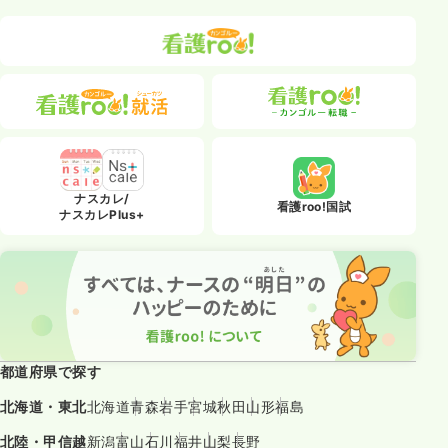
ナスカレ/
看護roo!国試
ナスカレPlus+
都道府県で探す
北海道・東北
北海道
青森
岩手
宮城
秋田
山形
福島
北陸・甲信越
新潟
富山
石川
福井
山梨
長野