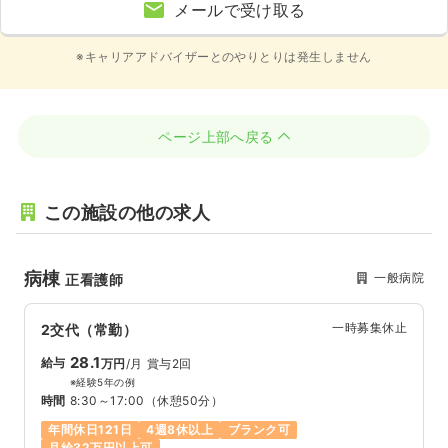
メールで受け取る
※キャリアアドバイザーとのやりとりは発生しません
ページ上部へ戻る
この施設の他の求人
病棟
一般病院
正看護師
一時募集休止
2交代（常勤）
28.1
給与
万円
/月
賞与2回
※経験5年の例
時間
8:30～17:00
（休憩50分）
年間休日121日
4週8休以上
ブランク可
月給32万円以上可