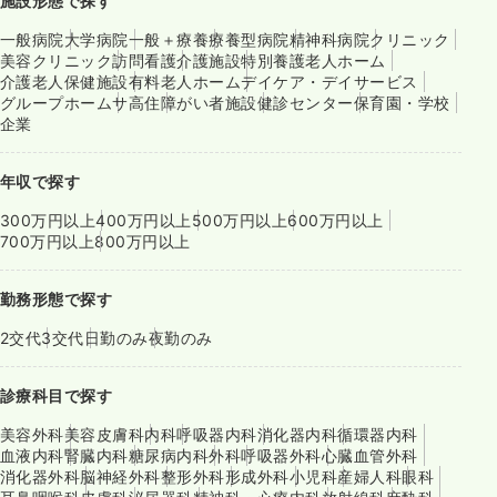
施設形態で探す
一般病院
大学病院
一般＋療養
療養型病院
精神科病院
クリニック
美容クリニック
訪問看護
介護施設
特別養護老人ホーム
介護老人保健施設
有料老人ホーム
デイケア・デイサービス
グループホーム
サ高住
障がい者施設
健診センター
保育園・学校
企業
年収で探す
300万円以上
400万円以上
500万円以上
600万円以上
700万円以上
800万円以上
勤務形態で探す
2交代
3交代
日勤のみ
夜勤のみ
診療科目で探す
美容外科
美容皮膚科
内科
呼吸器内科
消化器内科
循環器内科
血液内科
腎臓内科
糖尿病内科
外科
呼吸器外科
心臓血管外科
消化器外科
脳神経外科
整形外科
形成外科
小児科
産婦人科
眼科