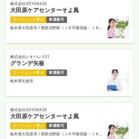
株式会社SOYOKAZE
大田原ケアセンターそよ風
一時募集休止
日勤のみ（パート）
エージェント求人
車通勤可
1,200〜1,500
給与
時給
円
栃木県大田原市
/ 西那須野駅（ＪＲ宇都宮線・ＪＲ上
時間
8:45～17:00
（休憩60分）
野東京ライン） 車14分
日曜休み
ブランク可
気になる
詳細を見る
株式会社レオパレス21
グランデ矢板
エージェント求人
車通勤可
栃木県矢板市
株式会社SOYOKAZE
大田原ケアセンターそよ風
エージェント求人
車通勤可
栃木県大田原市
/ 西那須野駅（ＪＲ宇都宮線・ＪＲ上
野東京ライン） 車14分