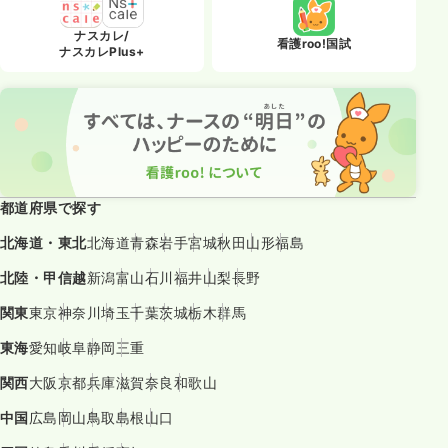
ナスカレ/
看護roo!国試
ナスカレPlus+
都道府県で探す
北海道・東北
北海道
青森
岩手
宮城
秋田
山形
福島
北陸・甲信越
新潟
富山
石川
福井
山梨
長野
関東
東京
神奈川
埼玉
千葉
茨城
栃木
群馬
東海
愛知
岐阜
静岡
三重
関西
大阪
京都
兵庫
滋賀
奈良
和歌山
中国
広島
岡山
鳥取
島根
山口