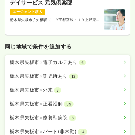
デイサービス 元気倶楽部
エージェント求人
栃木県矢板市
/ 矢板駅（ＪＲ宇都宮線・ＪＲ上野東京
ライン）
同じ地域で条件を追加する
栃木県矢板市
×
電子カルテあり
6
栃木県矢板市
×
託児所あり
12
栃木県矢板市
×
外来
8
栃木県矢板市
×
正看護師
39
栃木県矢板市
×
療養型病院
6
栃木県矢板市
×
パート(非常勤)
14