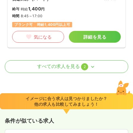
1,400
給与
時給
円
時間
8:45～17:00
ブランク可
時給1,400円以上可
気になる
詳細を見る
透析
療養型病院
正・准看護師
すべての求人を見る
2
一時募集休止
日勤のみ（常勤）
24.6
給与
万円
/月
賞与4ヶ月
※経験3年の例
イメージに合う求人は見つかりましたか？
時間
8:45～17:00
（休憩75分）
他の求人も比較してみましょう！
日曜休み
4週8休以上
ブランク可
月給29万円以上可
条件が似ている求人
気になる
詳細を見る