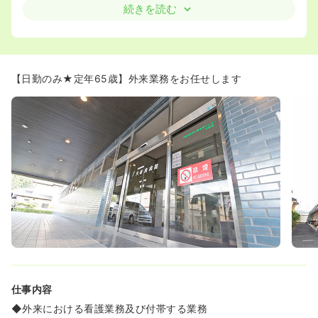
◆宇都宮周辺から通勤してる看護師さん多数！通勤に利用
続きを読む
する道路も2車線なので混まず渋滞もしないため岡本駅近
辺からは30分ほどで着きます！ 気になる方は一度、矢板
南病院へ車で行かれることをおすすめします！
≪子育て中の看護師さんも多数活躍中！子育てへの理解
【日勤のみ★定年65歳】外来業務をお任せします
◎≫
◆残業も少なく、夜勤回数も相談可能です！子育てが落ち
着いた方で残業が少なく働きたい方にはピッタリの環境で
す！
◆保育師様の人数も最近増やしたため、安心してお預けで
きる体制が整っております☆ 春休みなどの長期休みの際
は、小学生のお子様も臨時で預かることも可能です。
≪後方支援の病院です！≫
◆人工呼吸器や人工透析の治療を実施しています。県内の
中核病院などから患者の受入れを行い、地域の病院連携を
通して急性期病院の後方支援をしています。
仕事内容
◆外来における看護業務及び付帯する業務