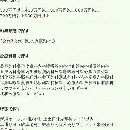
300万円以上
400万円以上
500万円以上
600万円以上
700万円以上
800万円以上
勤務形態で探す
2交代
3交代
日勤のみ
夜勤のみ
診療科目で探す
美容外科
美容皮膚科
内科
呼吸器内科
消化器内科
循環器内科
血液内科
腎臓内科
糖尿病内科
外科
呼吸器外科
心臓血管外科
消化器外科
脳神経外科
整形外科
形成外科
小児科
産婦人科
眼科
耳鼻咽喉科
皮膚科
泌尿器科
精神科・心療内科
放射線科
麻酔科
リウマチ科
リハビリテーション科
アレルギー科
緩和医療科（ホスピス）
特徴で探す
新規オープン
4週8休以上
土日休み
駅徒歩５分以内
車通勤可（駐車場有）
寮あり
託児所あり
ブランク・未経験可
電子カルテあり