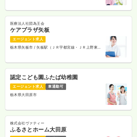
医療法人社団為王会
ケアプラザ矢板
エージェント求人
栃木県矢板市
/ 矢板駅（ＪＲ宇都宮線・ＪＲ上野東京
ライン） 徒歩15分
認定こども園ふたば幼稚園
エージェント求人
車通勤可
栃木県大田原市
株式会社ヴァティー
ふるさとホーム大田原