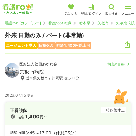
気になる
登録/ログイン
求人検索
メニュー
看護roo![カンゴルー]
看護roo! 転職
栃木県
矢板市
矢板南病院
外来
日勤のみ / パート(非常勤)
エージェント求人
日祝休み
時給1,400円以上可
医療法人社団あかね会
施設情報
矢板南病院
栃木県矢板市 / 片岡駅 徒歩11分
2026/07/15 更新
正看護師
一時募集休止
1,400
時給
円〜
勤務時間
8:45～17:00
（休憩75分）