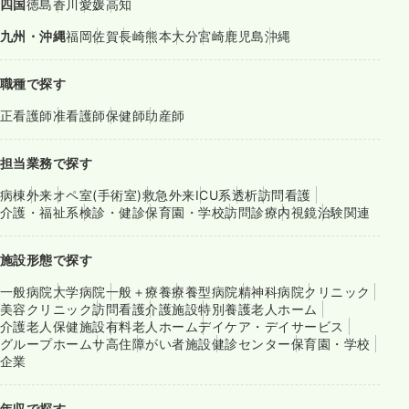
四国
徳島
香川
愛媛
高知
九州・沖縄
福岡
佐賀
長崎
熊本
大分
宮崎
鹿児島
沖縄
職種で探す
正看護師
准看護師
保健師
助産師
担当業務で探す
病棟
外来
オペ室(手術室)
救急外来
ICU系
透析
訪問看護
介護・福祉系
検診・健診
保育園・学校
訪問診療
内視鏡
治験関連
施設形態で探す
一般病院
大学病院
一般＋療養
療養型病院
精神科病院
クリニック
美容クリニック
訪問看護
介護施設
特別養護老人ホーム
介護老人保健施設
有料老人ホーム
デイケア・デイサービス
グループホーム
サ高住
障がい者施設
健診センター
保育園・学校
企業
年収で探す