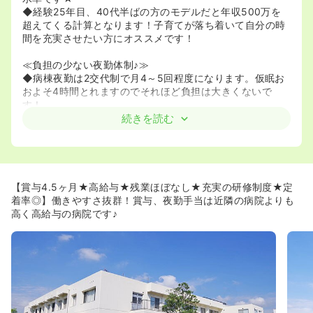
◆経験25年目、40代半ばの方のモデルだと年収500万を
超えてくる計算となります！子育てが落ち着いて自分の時
間を充実させたい方にオススメです！
≪負担の少ない夜勤体制♪≫
◆病棟夜勤は2交代制で月4～5回程度になります。仮眠お
およそ4時間とれますのでそれほど負担は大きくないで
す！
続きを読む
≪定着率がかなりいいです！≫
◆看護師さんの定着率がかなりよく30年目の方もいるほ
ど！穏やかな方が多いので、和気あいあいとした雰囲気で
働けます♪
◆看護師さんは20代から50代まで幅広くいらっしゃいま
【賞与4.5ヶ月★高給与★残業ほぼなし★充実の研修制度★定
す！特に30～40代が多く、年齢も近いため和気あいあい
着率◎】働きやすさ抜群！賞与、夜勤手当は近隣の病院よりも
してています◎
高く高給与の病院です♪
≪残業ほぼなし！無理なく働けます！≫
◆オペがほとんどないので、バタバタすることはほとんど
ありません。
◆受け持ち制を取っていますが、患者様の重症度や処置量
に偏りがないよう調整しています。また早帰りの時は受け
持ち人数を減らすように調整しています！