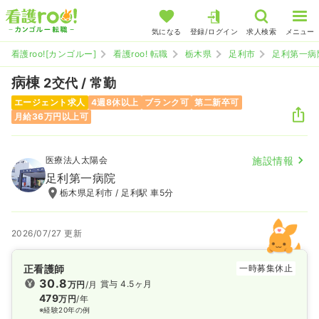
気になる
登録/ログイン
求人検索
メニュー
看護roo![カンゴルー]
看護roo! 転職
栃木県
足利市
足利第一病
病棟
2交代 / 常勤
エージェント求人
4週8休以上
ブランク可
第二新卒可
月給36万円以上可
医療法人太陽会
施設情報
足利第一病院
栃木県足利市 / 足利駅 車5分
2026/07/27 更新
正看護師
一時募集休止
30.8
賞与 4.5ヶ月
万円
/月
479
万円
/年
※経験20年の例