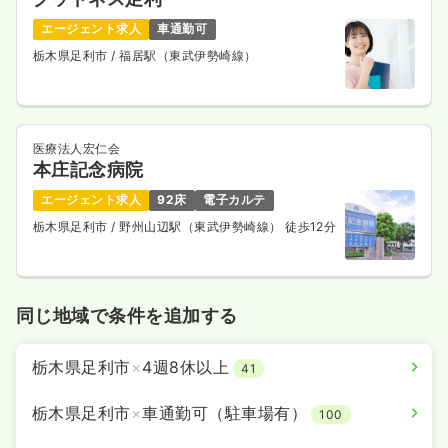
エージェント求人
車通勤可
栃木県足利市
/ 福居駅（東武伊勢崎線）
医療法人宏仁会
本庄記念病院
エージェント求人
92床
電子カルテ
栃木県足利市
/ 野州山辺駅（東武伊勢崎線） 徒歩12分
同じ地域で条件を追加する
栃木県足利市
×
4週8休以上
41
栃木県足利市
×
車通勤可（駐車場有）
100