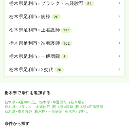
栃木県足利市
×
ブランク・未経験可
54
栃木県足利市
×
病棟
20
栃木県足利市
×
正看護師
117
栃木県足利市
×
准看護師
102
栃木県足利市
×
一般病院
8
栃木県足利市
×
2交代
20
栃木県で条件を追加する
栃木県×4週8休以上
栃木県×車通勤可（駐車場有）
栃木県×ブランク・未経験可
栃木県×病棟
栃木県×正看護師
栃木県×准看護師
栃木県×一般病院
栃木県×2交代
条件から探す