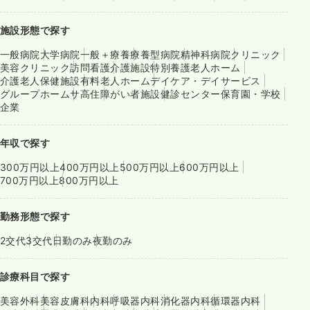
施設形態で探す
一般病院
大学病院
一般＋療養
療養型病院
精神科病院
クリニック
美容クリニック
訪問看護
介護施設
特別養護老人ホーム
介護老人保健施設
有料老人ホーム
デイケア・デイサービス
グループホーム
サ高住
障がい者施設
健診センター
保育園・学校
企業
年収で探す
300万円以上
400万円以上
500万円以上
600万円以上
700万円以上
800万円以上
勤務形態で探す
2交代
3交代
日勤のみ
夜勤のみ
診療科目で探す
美容外科
美容皮膚科
内科
呼吸器内科
消化器内科
循環器内科