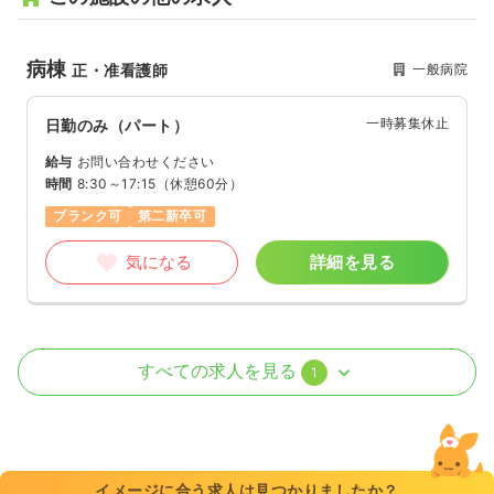
病棟
一般病院
正・准看護師
一時募集休止
日勤のみ（パート）
給与
お問い合わせください
時間
8:30～17:15
（休憩60分）
ブランク可
第二新卒可
気になる
詳細を見る
外来
一般病院
正・准看護師
すべての求人を見る
1
一時募集休止
日勤のみ（常勤）
18.5〜32.4
給与
万円
/月
賞与4.5ヶ月
※一例
イメージに合う求人は見つかりましたか？