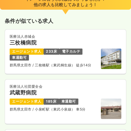
時間
8:30～17:15
（休憩60分）
他の求人も比較してみましょう！
ブランク可
第二新卒可
月給32万円以上可
条件が似ている求人
気になる
詳細を見る
医療法人赤城会
三枚橋病院
エージェント求人
233床
電子カルテ
車通勤可
群馬県太田市
/ 三枚橋駅（東武桐生線） 徒歩14分
医療法人社団愛全会
武蔵野病院
エージェント求人
185床
車通勤可
群馬県太田市
/ 小泉町駅（東武小泉線） 車5分