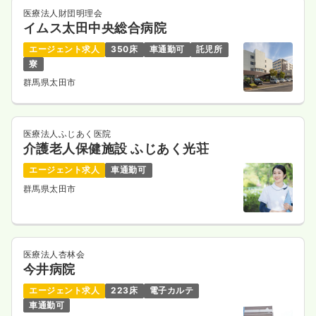
医療法人財団明理会
イムス太田中央総合病院
エージェント求人
350床
車通勤可
託児所
寮
群馬県太田市
医療法人ふじあく医院
介護老人保健施設 ふじあく光荘
エージェント求人
車通勤可
群馬県太田市
医療法人杏林会
今井病院
エージェント求人
223床
電子カルテ
車通勤可