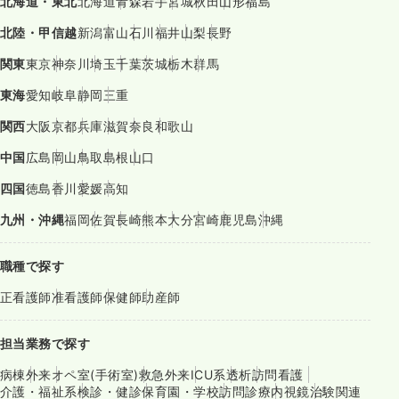
北海道・東北
北海道
青森
岩手
宮城
秋田
山形
福島
北陸・甲信越
新潟
富山
石川
福井
山梨
長野
関東
東京
神奈川
埼玉
千葉
茨城
栃木
群馬
東海
愛知
岐阜
静岡
三重
関西
大阪
京都
兵庫
滋賀
奈良
和歌山
中国
広島
岡山
鳥取
島根
山口
四国
徳島
香川
愛媛
高知
九州・沖縄
福岡
佐賀
長崎
熊本
大分
宮崎
鹿児島
沖縄
職種で探す
正看護師
准看護師
保健師
助産師
担当業務で探す
病棟
外来
オペ室(手術室)
救急外来
ICU系
透析
訪問看護
介護・福祉系
検診・健診
保育園・学校
訪問診療
内視鏡
治験関連