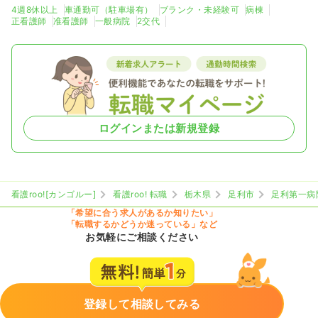
4週8休以上
車通勤可（駐車場有）
ブランク・未経験可
病棟
正看護師
准看護師
一般病院
2交代
ログインまたは新規登録
看護roo![カンゴルー]
看護roo! 転職
栃木県
足利市
足利第一病
「希望に合う求人があるか知りたい」
「転職するかどうか迷っている」など
お気軽にご相談ください
登録して相談してみる