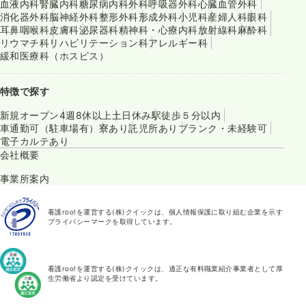
血液内科
腎臓内科
糖尿病内科
外科
呼吸器外科
心臓血管外科
消化器外科
脳神経外科
整形外科
形成外科
小児科
産婦人科
眼科
耳鼻咽喉科
皮膚科
泌尿器科
精神科・心療内科
放射線科
麻酔科
リウマチ科
リハビリテーション科
アレルギー科
緩和医療科（ホスピス）
特徴で探す
新規オープン
4週8休以上
土日休み
駅徒歩５分以内
車通勤可（駐車場有）
寮あり
託児所あり
ブランク・未経験可
電子カルテあり
会社概要
事業所案内
看護roo!を運営する(株)クイックは、個人情報保護に取り組む企業を示す
プライバシーマークを取得しています。
看護roo!を運営する(株)クイックは、適正な有料職業紹介事業者として厚
生労働省より認定を受けています。