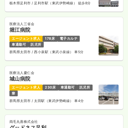
栃木県足利市
/ 足利市駅（東武伊勢崎線） 徒歩8分
医療法人三省会
堀江病院
エージェント求人
178床
電子カルテ
車通勤可
託児所
群馬県太田市
/ 西小泉駅（東武小泉線） 車5分
医療法人慶仁会
城山病院
エージェント求人
230床
車通勤可
託児所
寮
群馬県太田市
/ 太田駅（東武伊勢崎線） 車4分
両毛丸善株式会社
グッドネス足利