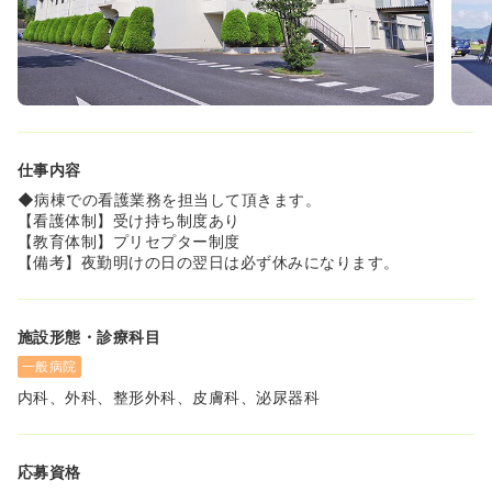
◆まったり過ぎるのは嫌だけど少し仕事のペース緩めたい
方、落ち着いて働きたい人にピッタリです。
≪看護総師長様の想い≫
◆足利第一病院でのご勤務は21年目。
病院理念である「やさしい病院」のもとに、患者様・仲間
にやさしく、地域医療に貢献する病院を目指しています。
一人ひとりに合った看護を提供し、足利第一病院に来てよ
仕事内容
かったと思っていただけるような質の高い看護を提供した
いと考えています。
◆病棟での看護業務を担当して頂きます。
【看護体制】受け持ち制度あり
≪入職後の整った研修制度！≫
【教育体制】プリセプター制度
◆プリセプターシップを導入！入職者本人の希望に合わせ
【備考】夜勤明けの日の翌日は必ず休みになります。
てプリセプターの有無を決められます。
◆入職後は自信がつくまで担当の看護師と一緒に業務を行
います。
施設形態・診療科目
入職後の精神面でのフォローは、職場長や総師長が行って
います。不安なことがあったら何でもご相談くださいね◎
一般病院
内科、外科、整形外科、皮膚科、泌尿器科
≪充実した福利厚生★≫
看護協会の研修補助があります。頻度は年1回以上で交通費
を含む全額が病院負担です。
応募資格