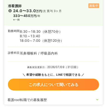
准看護師
募集中
24.0〜33.0
賞与 3ヶ月
万円
/月
333〜450
万円
/年
※一例
勤務時間
8:30～18:30
（休憩70分）
8:10～13:40
18:00～7:00
（休憩120分）
診療科目
耳鼻咽喉科 / 呼吸器内科
2026/07/09（31日前）
募集状況更新日：
希望や経験をもとに、LINEで相談できる
この求人について聞いてみる
看護roo!転職での募集履歴