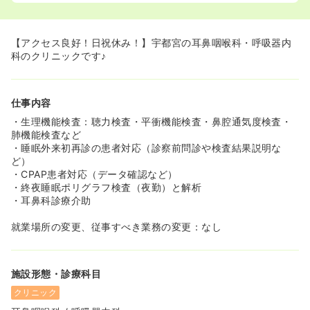
≪メリハリをつけて働ける勤務・給与体制です≫
◆検査入院の夜勤になるため、急変対応や緊急入院はござ
いません。夜勤も月2～4回程度（月・金のみ）のため、生
【アクセス良好！日祝休み！】宇都宮の耳鼻咽喉科・呼吸器内
活リズムを保ちやすい点が魅力です。
科のクリニックです♪
◆賞与は年3回支給！月々の成果手当（最大8万円）もあ
り、頑張りがしっかりと給与に反映されます。
仕事内容
・生理機能検査：聴力検査・平衝機能検査・鼻腔通気度検査・
肺機能検査など
・睡眠外来初再診の患者対応（診察前問診や検査結果説明な
ど）
・CPAP患者対応（データ確認など）
・終夜睡眠ポリグラフ検査（夜勤）と解析
・耳鼻科診療介助
就業場所の変更、従事すべき業務の変更：なし
施設形態・診療科目
クリニック