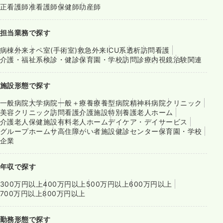
正看護師
准看護師
保健師
助産師
担当業務で探す
病棟
外来
オペ室(手術室)
救急外来
ICU系
透析
訪問看護
介護・福祉系
検診・健診
保育園・学校
訪問診療
内視鏡
治験関連
施設形態で探す
一般病院
大学病院
一般＋療養
療養型病院
精神科病院
クリニック
美容クリニック
訪問看護
介護施設
特別養護老人ホーム
介護老人保健施設
有料老人ホーム
デイケア・デイサービス
グループホーム
サ高住
障がい者施設
健診センター
保育園・学校
企業
年収で探す
300万円以上
400万円以上
500万円以上
600万円以上
700万円以上
800万円以上
勤務形態で探す