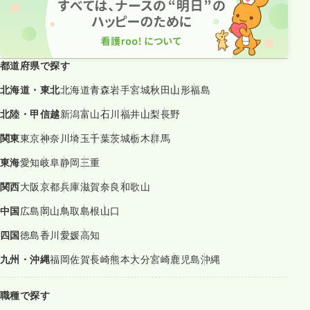
都道府県で探す
北海道・東北
北海道
青森
岩手
宮城
秋田
山形
福島
北陸・甲信越
新潟
富山
石川
福井
山梨
長野
関東
東京
神奈川
埼玉
千葉
茨城
栃木
群馬
東海
愛知
岐阜
静岡
三重
関西
大阪
京都
兵庫
滋賀
奈良
和歌山
中国
広島
岡山
鳥取
島根
山口
四国
徳島
香川
愛媛
高知
九州・沖縄
福岡
佐賀
長崎
熊本
大分
宮崎
鹿児島
沖縄
職種で探す