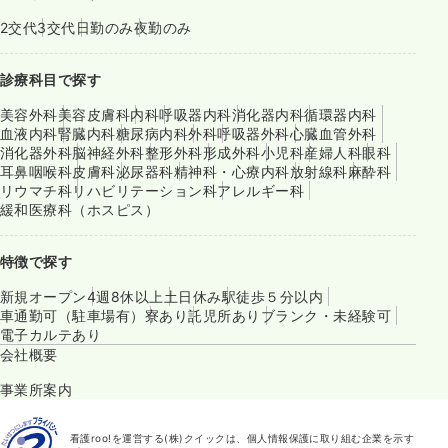
2交代
3交代
日勤のみ
夜勤のみ
診療科目で探す
美容外科
美容皮膚科
内科
呼吸器内科
消化器内科
循環器内科
血液内科
腎臓内科
糖尿病内科
外科
呼吸器外科
心臓血管外科
消化器外科
脳神経外科
整形外科
形成外科
小児科
産婦人科
眼科
耳鼻咽喉科
皮膚科
泌尿器科
精神科・心療内科
放射線科
麻酔科
リウマチ科
リハビリテーション科
アレルギー科
緩和医療科（ホスピス）
特徴で探す
新規オープン
4週8休以上
土日休み
駅徒歩５分以内
車通勤可（駐車場有）
寮あり
託児所あり
ブランク・未経験可
電子カルテあり
会社概要
事業所案内
看護roo!を運営する(株)クイックは、個人情報保護に取り組む企業を示す