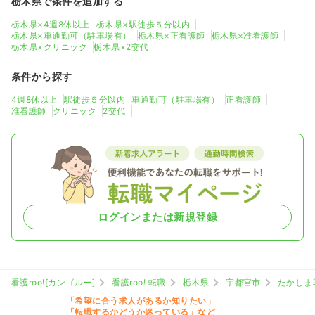
栃木県で条件を追加する
栃木県×4週8休以上
栃木県×駅徒歩５分以内
栃木県×車通勤可（駐車場有）
栃木県×正看護師
栃木県×准看護師
栃木県×クリニック
栃木県×2交代
条件から探す
4週8休以上
駅徒歩５分以内
車通勤可（駐車場有）
正看護師
准看護師
クリニック
2交代
ログインまたは新規登録
看護roo![カンゴルー]
看護roo! 転職
栃木県
宇都宮市
たかしま
「希望に合う求人があるか知りたい」
「転職するかどうか迷っている」など