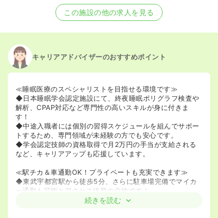
2025/09/29
正・准看護師を募集中
この施設の他の求人を見る
キャリアアドバイザーのおすすめポイント
≪睡眠医療のスペシャリストを目指せる環境です≫
◆日本睡眠学会認定施設にて、終夜睡眠ポリグラフ検査や
解析、CPAP対応など専門性の高いスキルが身に付きま
す！
◆中途入職者には個別の習得スケジュールを組んでサポー
トするため、専門領域が未経験の方でも安心です。
◆学会認定技師の資格取得で月2万円の手当が支給される
など、キャリアアップも応援しています。
≪駅チカ＆車通勤OK！プライベートも充実できます≫
◆東武宇都宮駅から徒歩5分、さらに駐車場完備でマイカ
ー通勤も可能とアクセス抜群の立地です！
◆日祝固定休み、土曜午後休診に加え、GW・夏季・年末
続きを読む
年始の連休もあり、予定が立てやすい環境です。