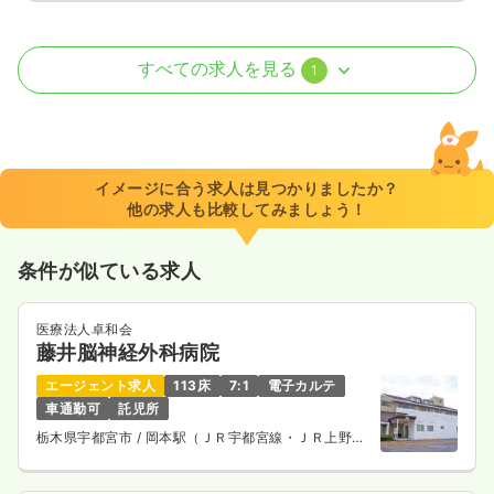
外来
クリニック
正・准看護師
すべての求人を見る
1
一時募集休止
日勤のみ（常勤）
24.5〜31.0
給与
万円
/月
賞与3ヶ月
※一例
イメージに合う求人は見つかりましたか？
時間
8:30～18:30
（休憩70分）
他の求人も比較してみましょう！
日祝休み
4週8休以上
月給31万円以上可
条件が似ている求人
気になる
詳細を見る
医療法人卓和会
藤井脳神経外科病院
エージェント求人
113床
7:1
電子カルテ
車通勤可
託児所
栃木県宇都宮市
/ 岡本駅（ＪＲ宇都宮線・ＪＲ上野東
京ライン） 車3分