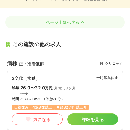
ページ上部へ戻る
この施設の他の求人
病棟
クリニック
正・准看護師
一時募集休止
2交代（常勤）
26.0〜32.0
給与
万円
/月
賞与3ヶ月
※一例
時間
8:30～18:30
（休憩70分）
日祝休み
4週8休以上
月給32万円以上可
気になる
詳細を見る