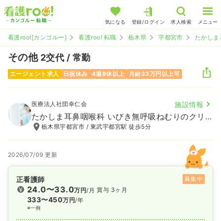
気になる
登録/ログイン
求人検索
メニュー
看護roo![カンゴルー]
看護roo! 転職
栃木県
宇都宮市
たかしま
その他
2交代 / 常勤
エージェント求人
日祝休み
4週8休以上
月給33万円以上可
医療法人社団幸仁会
施設情報
たかしま耳鼻咽喉科 いびき無呼吸ねむりのクリニック
栃木県宇都宮市 / 東武宇都宮駅 徒歩5分
2026/07/09 更新
正看護師
募集中
24.0〜33.0
賞与 3ヶ月
万円
/月
333〜450
万円
/年
※一例