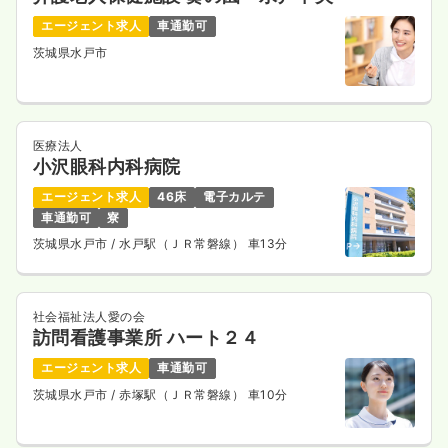
エージェント求人
車通勤可
茨城県水戸市
医療法人
小沢眼科内科病院
エージェント求人
46床
電子カルテ
車通勤可
寮
茨城県水戸市
/ 水戸駅（ＪＲ常磐線） 車13分
社会福祉法人愛の会
訪問看護事業所 ハート２４
エージェント求人
車通勤可
茨城県水戸市
/ 赤塚駅（ＪＲ常磐線） 車10分