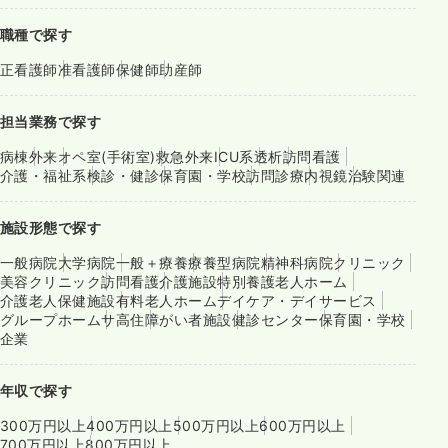
職種で探す
正看護師
准看護師
保健師
助産師
担当業務で探す
病棟
外来
オペ室(手術室)
救急外来
ICU系
透析
訪問看護
介護・福祉系
検診・健診
保育園・学校
訪問診療
内視鏡
治験関連
施設形態で探す
一般病院
大学病院
一般＋療養
療養型病院
精神科病院
クリニック
美容クリニック
訪問看護
介護施設
特別養護老人ホーム
介護老人保健施設
有料老人ホーム
デイケア・デイサービス
グループホーム
サ高住
障がい者施設
健診センター
保育園・学校
企業
年収で探す
300万円以上
400万円以上
500万円以上
600万円以上
700万円以上
800万円以上