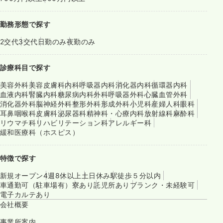
勤務形態で探す
2交代
3交代
日勤のみ
夜勤のみ
診療科目で探す
美容外科
美容皮膚科
内科
呼吸器内科
消化器内科
循環器内科
血液内科
腎臓内科
糖尿病内科
外科
呼吸器外科
心臓血管外科
消化器外科
脳神経外科
整形外科
形成外科
小児科
産婦人科
眼科
耳鼻咽喉科
皮膚科
泌尿器科
精神科・心療内科
放射線科
麻酔科
リウマチ科
リハビリテーション科
アレルギー科
緩和医療科（ホスピス）
特徴で探す
新規オープン
4週8休以上
土日休み
駅徒歩５分以内
車通勤可（駐車場有）
寮あり
託児所あり
ブランク・未経験可
電子カルテあり
会社概要
事業所案内