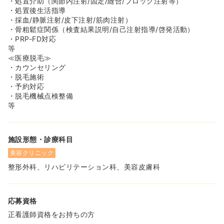
・処置介助（関節内注射/固定/縫合/ブロック注射等）
・処置後生活指導
・採血/静脈注射/皮下注射/筋肉注射）
・骨粗鬆症関係（検査結果説明/自己注射指導/啓発活動）
・PRP-FD対応
等
≪医療脱毛≫
・カウンセリング
・脱毛施術
・予約対応
・脱毛機械点検整備
等
施設形態・診療科目
美容クリニック
整形外科、リハビリテーション科、美容皮膚科
応募資格
正看護師資格をお持ちの方