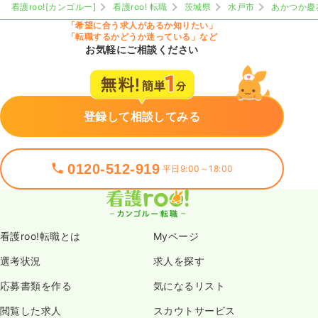
看護roo![カンゴルー]
看護roo! 転職
茨城県
水戸市
あかつか慶
「希望に合う求人があるか知りたい」
「転職するかどうか迷っている」など
お気軽にご相談ください
登録して相談してみる
0120-512-919
平日9:00～18:00
看護roo!転職とは
Myページ
選考状況
求人を探す
応募書類を作る
気になるリスト
閲覧した求人
スカウトサービス