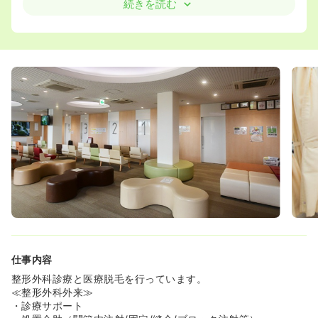
＞
続きを読む
◇保険診療からは離れたくないけれど美容医療にも興味が
ある方に魅力的な職場です。
◇整形外科は1日300人前後来院する地域で人気のクリニ
ックです。患者様のしたいことを支える寄り添った医療を
行っています。
◇医療脱毛ではノルマなど全くありません。患者様の希望
する未来に近づけられるよう寄り添い、丁寧な施術で患者
様から笑顔をいただいております。know-howを基礎から
しっかり学び、スキルを活かす喜びを感じられる職場で
す。
＜やりがいある職場＞
◇スタッフのやりたいことが実現できるように推奨する職
場です。受け身で仕事をこなすだけではなく、能動的にチ
ャレンジすることが出来ます。
◇両科の技能を習得後も、様々な応用をしながら幅を広げ
た仕事にチャレンジできます
◇自分のために、誰かのために、クリニックのために、社
会のために、看護師として仕事にやりがいを持ちたい…そ
仕事内容
んな想いをもち、理念に共感し、チームで仕事が出来るこ
整形外科診療と医療脱毛を行っています。
とに喜びを感じられる
≪整形外科外来≫
方にとても魅力的な職場です！
・診療サポート