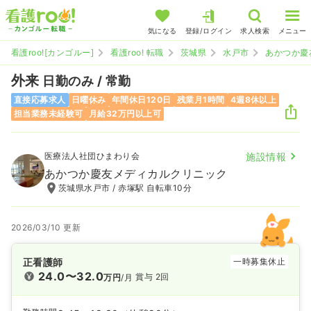
気になる
登録/ログイン
求人検索
メニュー
看護roo![カンゴルー]
看護roo! 転職
茨城県
水戸市
あかつか慶
外来
日勤のみ / 常勤
直接応募求人
日曜休み
年間休日120日
残業月1時間
4週8休以上
担当業務未経験可
月給32万円以上可
医療法人社団ひまわり会
施設情報
あかつか慶友メディカルクリニック
茨城県水戸市 / 赤塚駅 自転車10分
2026/03/10 更新
正看護師
一時募集休止
24.0〜32.0
賞与 2回
万円
/月