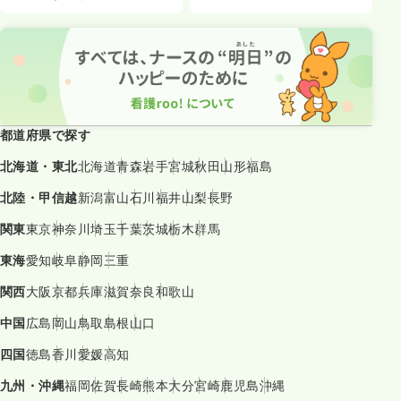
都道府県で探す
北海道・東北
北海道
青森
岩手
宮城
秋田
山形
福島
北陸・甲信越
新潟
富山
石川
福井
山梨
長野
関東
東京
神奈川
埼玉
千葉
茨城
栃木
群馬
東海
愛知
岐阜
静岡
三重
関西
大阪
京都
兵庫
滋賀
奈良
和歌山
中国
広島
岡山
鳥取
島根
山口
四国
徳島
香川
愛媛
高知
九州・沖縄
福岡
佐賀
長崎
熊本
大分
宮崎
鹿児島
沖縄