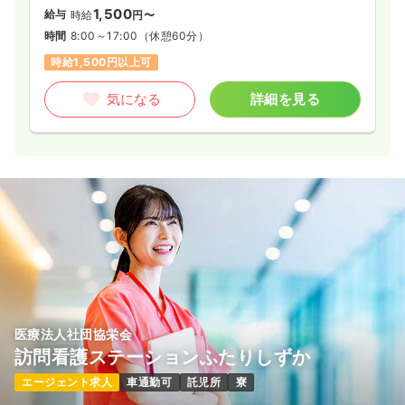
1,500
給与
時給
円〜
時間
8:00～17:00
（休憩60分）
時給1,500円以上可
気になる
詳細を見る
医療法人社団協栄会
訪問看護ステーションふたりしずか
エージェント求人
車通勤可
託児所
寮