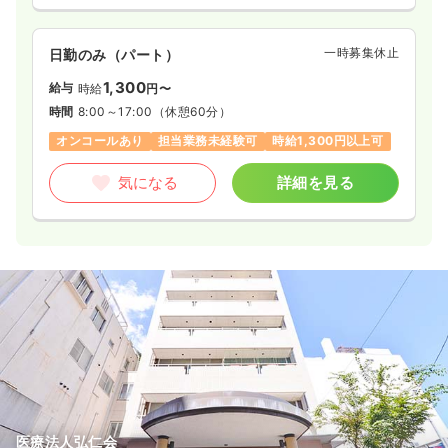
一時募集休止
日勤のみ（パート）
1,300
給与
時給
円〜
時間
8:00～17:00
（休憩60分）
オンコールあり
担当業務未経験可
時給1,300円以上可
気になる
詳細を見る
医療法人弘仁会