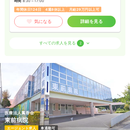
時間
8:30～17:00
年間休日124日
4週8休以上
月給29万円以上可
気になる
詳細を見る
外来
一般病院
正・准看護師
すべての求人を見る
2
日勤のみ（常勤）
21.8
給与
万円
/月
賞与3.5ヶ月
※経験5年の例
時間
8:30～17:00
（休憩60分）
日祝休み
年間休日124日
4週8休以上
月給35万円以上可
気になる
詳細を見る
医療法人鳳香会
東前病院
日勤のみ（パート）
エージェント求人
車通勤可