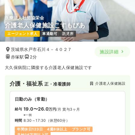
医療法人社団協栄会
介護老人保健施設こすもぴあ
エージェント求人
車通勤可
託児所
茨城県水戸市石川４－４０２７
施設詳細
赤塚駅
2分
大久保病院に隣接する介護老人保健施設です
介護・福祉系
介護老人保健施設
正・准看護師
日勤のみ（常勤）
19.0〜26.0
給与
万円
/月
賞与3ヶ月
※一例
時間
8:30～17:30
（休憩60分）
年間休日123日
4週8休以上
ブランク可
月給26万円以上可