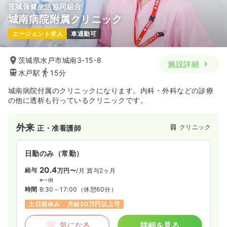
茨城保健生活協同組合
城南病院附属クリニック
透析
一般病院
正・准看護師
エージェント求人
車通勤可
一時募集休止
日勤のみ（常勤）
茨城県水戸市城南3-15-8
施設詳細
21.2
給与
万円
/月
賞与3ヶ月
水戸駅
15分
※一例
時間
8:00～17:30
（休憩60分）
城南病院付属のクリニックになります。内科・外科などの診療
日曜休み
年間休日131日
4週8休以上
ブランク可
の他に透析も行っているクリニックです。
月給21万円以上可
外来
クリニック
正・准看護師
気になる
詳細を見る
日勤のみ（常勤）
20.4
給与
万円〜
/月
賞与2ヶ月
※一例
時間
8:30～17:00
（休憩60分）
土日祝休み
月給20万円以上可
気になる
詳細を見る