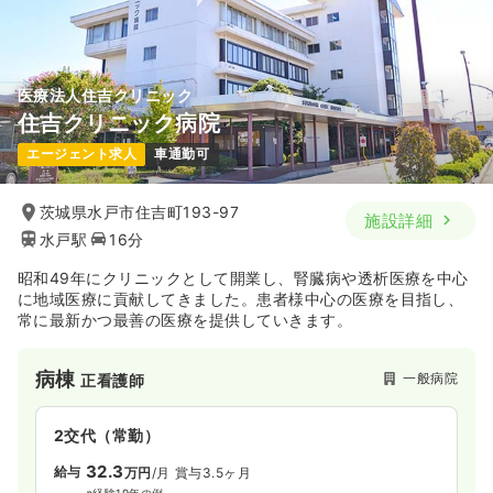
気になる
詳細を見る
医療法人住吉クリニック
住吉クリニック病院
エージェント求人
車通勤可
茨城県水戸市住吉町193-97
施設詳細
水戸駅
16分
昭和49年にクリニックとして開業し、腎臓病や透析医療を中心
に地域医療に貢献してきました。患者様中心の医療を目指し、
常に最新かつ最善の医療を提供していきます。
病棟
一般病院
正看護師
2交代（常勤）
32.3
給与
万円
/月
賞与3.5ヶ月
※経験19年の例