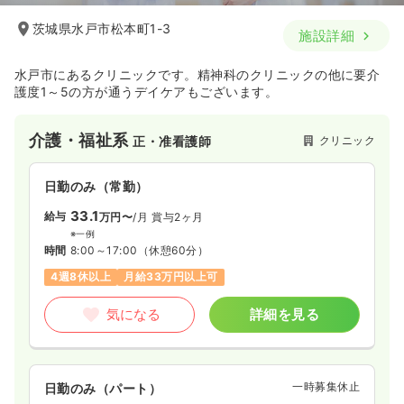
一時募集休止
日勤のみ（常勤）
茨城県水戸市松本町1-3
施設詳細
26.4
給与
万円
/月
賞与58.7万円
※経験3年の例
時間
8:30～17:30
水戸市にあるクリニックです。精神科のクリニックの他に要介
護度1～5の方が通うデイケアもございます。
日祝休み
4週8休以上
月給27万円以上可
気になる
詳細を見る
介護・福祉系
クリニック
正・准看護師
日勤のみ（常勤）
33.1
給与
万円〜
/月
賞与2ヶ月
※一例
時間
8:00～17:00
（休憩60分）
4週8休以上
月給33万円以上可
気になる
詳細を見る
一時募集休止
日勤のみ（パート）