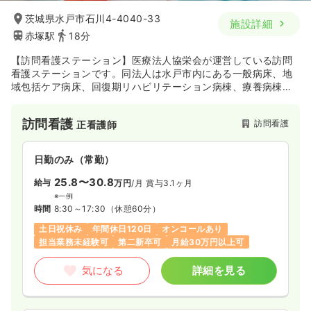
茨城県水戸市石川4-4040-33
施設詳細
赤塚駅
18分
【訪問看護ステーション】医療法人協栄会が運営している訪問
看護ステーションです。同法人は水戸市内にある一般病床、地
域包括ケア病床、回復期リハビリテーション病棟、療養病棟を
構成としている大久保病院も運営しており、同病院を中心とし
て、介護老人保健施設や訪問看護ステーション、グループホー
訪問看護
訪問看護
正看護師
ム・デイサービスセンター、居宅介護支援事業所等も複数有し
ているため、介護と医療の連携を図りながらも、医療ネットワ
ークとして地域に貢献されている法人です。同訪問看護ステー
日勤のみ（常勤）
ションは、その母体である大久保病院や関連施設はもちろんの
こと、市内外の病院やケアマネジャーとも連携を密にしながら
25.8〜30.8
給与
万円
/月
賞与3.1ヶ月
地域に在宅看護に力を入れています。
※一例
時間
8:30～17:30
（休憩60分）
土日祝休み
年間休日120日
オンコールあり
担当業務未経験可
第二新卒可
月給30万円以上可
気になる
詳細を見る