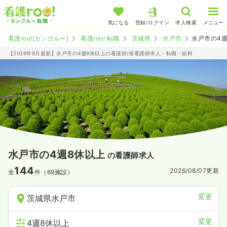
気になる
登録/ログイン
求人検索
メニュー
看護roo![カンゴルー]
看護roo! 転職
茨城県
水戸市
水戸市の4
【2026年8月最新】水戸市の4週8休以上の看護師/准看護師求人・転職・給料
水戸市の4週8休以上
の看護師求人
144
2026/08/07
更新
全
件（69施設）
変更
茨城県水戸市
変更
4週8休以上