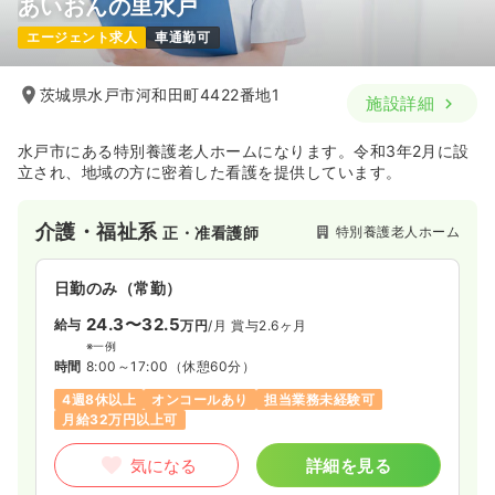
あいおんの里水戸
エージェント求人
車通勤可
茨城県水戸市河和田町4422番地1
施設詳細
水戸市にある特別養護老人ホームになります。令和3年2月に設
立され、地域の方に密着した看護を提供しています。
介護・福祉系
特別養護老人ホーム
正・准看護師
日勤のみ（常勤）
24.3〜32.5
給与
万円
/月
賞与2.6ヶ月
※一例
時間
8:00～17:00
（休憩60分）
4週8休以上
オンコールあり
担当業務未経験可
月給32万円以上可
気になる
詳細を見る