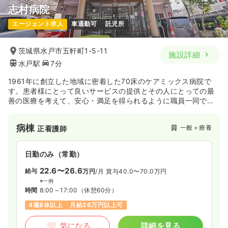
志村病院
エージェント求人
車通勤可
託児所
茨城県水戸市五軒町1-5-11
施設詳細
水戸駅
7分
1961年に創立した地域に密着した70床のケアミックス病院で
す。患者様にとって良いサービスの提供とその人にとっての最
善の医療を考えて、安心・満足を得られるように職員一同で取
り組んでいます。
病棟
一般＋療養
正看護師
日勤のみ（常勤）
22.6〜26.6
給与
万円
/月
賞与40.0〜70.0万円
※一例
時間
8:00～17:00
（休憩60分）
4週8休以上
月給26万円以上可
気になる
詳細を見る