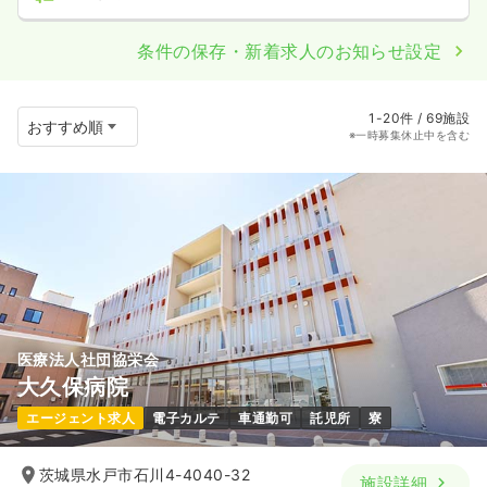
条件の保存・新着求人のお知らせ設定
1-20件 / 69施設
※一時募集休止中を含む
医療法人社団協栄会
大久保病院
エージェント求人
電子カルテ
車通勤可
託児所
寮
茨城県水戸市石川4-4040-32
施設詳細