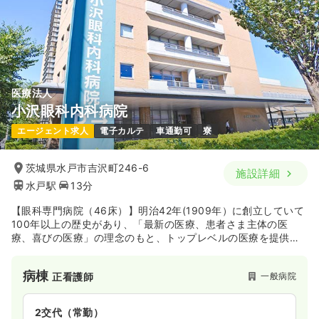
医療法人
小沢眼科内科病院
エージェント求人
電子カルテ
車通勤可
寮
茨城県水戸市吉沢町246-6
施設詳細
水戸駅
13分
【眼科専門病院（46床）】明治42年(1909年）に創立していて
100年以上の歴史があり、「最新の医療、患者さま主体の医
療、喜びの医療」の理念のもと、トップレベルの医療を提供し
ています。本院となる小沢眼科内科病院を中心とし、近隣に複
数のサテライトクリニックを有し、眼科のエキスパートとして
病棟
一般病院
正看護師
水戸市民に医療貢献をしています。患者様の為に、過ごしやす
い環境づくりやスタッフが各専門分野でトップクラスになれる
ように目指しています。
2交代（常勤）