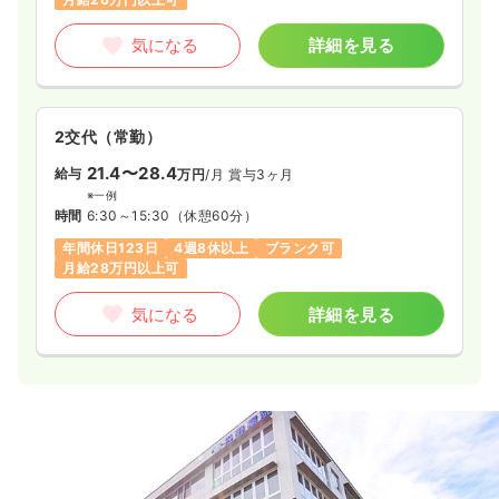
気になる
詳細を見る
2交代（常勤）
21.4〜28.4
給与
万円
/月
賞与3ヶ月
※一例
時間
6:30～15:30
（休憩60分）
年間休日123日
4週8休以上
ブランク可
月給28万円以上可
気になる
詳細を見る