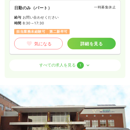
一時募集休止
日勤のみ（パート）
給与
お問い合わせください
時間
8:30～17:30
担当業務未経験可
第二新卒可
気になる
詳細を見る
オペ室(手術室)
一般病院
正・准看護師
すべての求人を見る
1
日勤のみ（常勤）
27.0〜30.0
給与
万円
/月
賞与2.9ヶ月
※経験10年の例
時間
8:30～17:30
4週8休以上
担当業務未経験可
ブランク可
第二新卒可
月給30万円以上可
気になる
詳細を見る