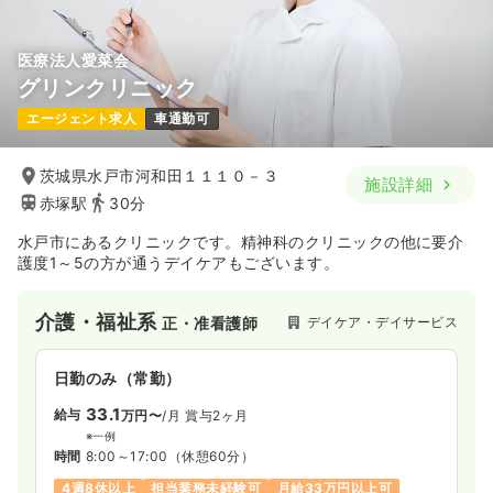
医療法人愛菜会
グリンクリニック
エージェント求人
車通勤可
茨城県水戸市河和田１１１０－３
施設詳細
赤塚駅
30分
水戸市にあるクリニックです。精神科のクリニックの他に要介
護度1～5の方が通うデイケアもございます。
介護・福祉系
デイケア・デイサービス
正・准看護師
日勤のみ（常勤）
33.1
給与
万円〜
/月
賞与2ヶ月
※一例
時間
8:00～17:00
（休憩60分）
4週8休以上
担当業務未経験可
月給33万円以上可