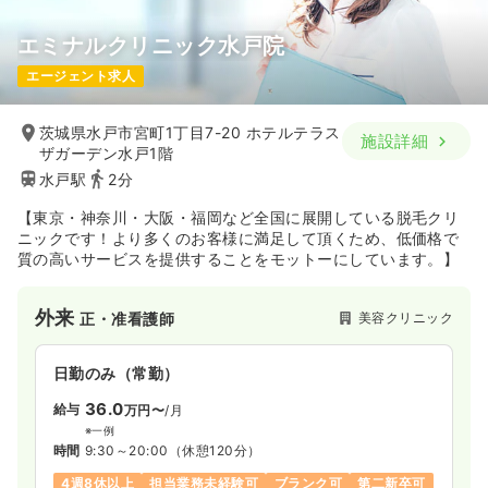
エミナルクリニック水戸院
エージェント求人
茨城県水戸市宮町1丁目7-20 ホテルテラス
施設詳細
ザガーデン水戸1階
水戸駅
2分
【東京・神奈川・大阪・福岡など全国に展開している脱毛クリ
ニックです！より多くのお客様に満足して頂くため、低価格で
質の高いサービスを提供することをモットーにしています。】
外来
美容クリニック
正・准看護師
日勤のみ（常勤）
36.0
給与
万円〜
/月
※一例
時間
9:30～20:00
（休憩120分）
4週8休以上
担当業務未経験可
ブランク可
第二新卒可