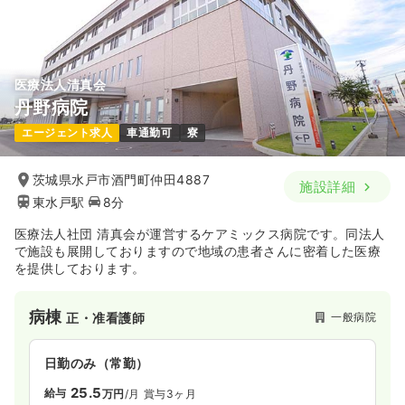
医療法人清真会
丹野病院
エージェント求人
車通勤可
寮
茨城県水戸市酒門町仲田4887
施設詳細
東水戸駅
8分
医療法人社団 清真会が運営するケアミックス病院です。同法人
で施設も展開しておりますので地域の患者さんに密着した医療
を提供しております。
病棟
一般病院
正・准看護師
日勤のみ（常勤）
25.5
給与
万円
/月
賞与3ヶ月