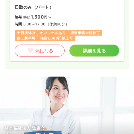
日勤のみ（パート）
1,500
給与
時給
円〜
時間
8:30～17:30
（休憩60分）
土日祝休み
オンコールあり
担当業務未経験可
第二新卒可
時給1,500円以上可
気になる
詳細を見る
社会福祉法人 陽康会