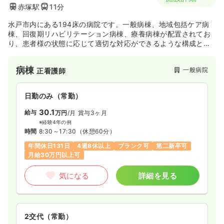
赤塚駅
11分
水戸市内にある194床の病院です。一般病棟、地域包括ケア病
棟、回復期リハビリテーション病棟、療養病棟が配置されてお
り、患者様の状態に応じて適切な対応ができるような構成とな
っております。法人内で介護老人保健施設やグループホームを
併設し、退院後も安心して過ごしていただけるよう、皆様の医
病棟
一般病院
正看護師
療と介護を総合的に支えています。病床に対し、スタッフ人数
が多く、患者様に手厚い看護及びケアを提供しております。
日勤のみ（常勤）
30.1
給与
万円
/月
賞与3ヶ月
※経験4年の例
時間
8:30～17:30
（休憩60分）
年間休日131日
4週8休以上
ブランク可
第二新卒可
月給30万円以上可
気になる
詳細を見る
2交代（常勤）