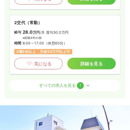
2交代（常勤）
28.0
給与
万円
/月
賞与50.0万円
※経験4年の例
時間
8:00～17:00
（休憩60分）
4週8休以上
月給30万円以上可
気になる
詳細を見る
外来
一般＋療養
正看護師
すべての求人を見る
1
日勤のみ（常勤）
26.1
給与
万円
/月
賞与51.0万円
※経験21年の例
時間
8:30～17:30
（休憩60分）
日祝休み
4週8休以上
月給26万円以上可