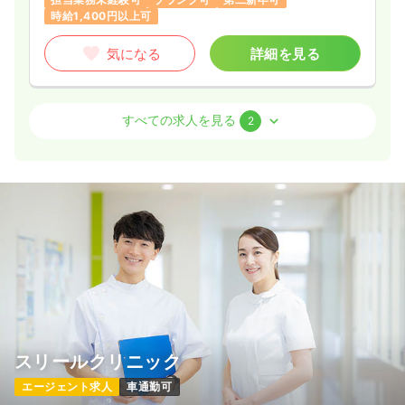
時給1,400円以上可
気になる
詳細を見る
介護・福祉系
障がい者施設
正看護師
すべての求人を見る
2
日勤のみ（常勤）
23.7〜31.0
給与
万円
/月
賞与3.5ヶ月
※一例
時間
8:30～17:30
（休憩60分）
日祝休み
4週8休以上
担当業務未経験可
第二新卒可
月給31万円以上可
気になる
詳細を見る
スリールクリニック
その他
障がい者施設
正看護師
エージェント求人
車通勤可