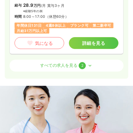
28.9
給与
万円
/月
賞与3ヶ月
※経験5年の例
時間
8:00～17:00
（休憩60分）
年間休日131日
4週8休以上
ブランク可
第二新卒可
月給31万円以上可
気になる
詳細を見る
外来
一般病院
正・准看護師
すべての求人を見る
2
一時募集休止
日勤のみ（常勤）
21.7〜26.2
給与
万円
/月
賞与65.6〜80.0万円
※一例
時間
8:30～17:30
日祝休み
年間休日131日
4週8休以上
ブランク可
月給26万円以上可
気になる
詳細を見る