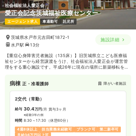
社会福祉法人愛正会
愛正会記念茨城福祉医療センター
エージェント求人
車通勤可
託児所
茨城県水戸市元吉田町1872-1
施設詳細
水戸駅
13分
【重症心身障害児者施設（135床）】旧茨城県立こども医療福
祉センターから経営譲渡をうけ、社会福祉法人愛正会が運営管
理をする重心施設です。平成26年に現在の場所に新築移転を
し、最新の設備の中で肢体不自由の方およびそのご家族へのト
ータルサポートを提供しています。入所機能だけでなく、茨城
病棟
障がい者施設
正・准看護師
県立水戸特別支援学校と連携を図り発達障害の方への支援・リ
ハビリ等にも対応しています。
2交代（常勤）
30.4
給与
万円
/月
賞与3ヶ月
※経験3年の例
時間
8:30～17:30
（休憩60分）
4週8休以上
担当業務未経験可
ブランク可
第二新卒可
月給36万円以上可