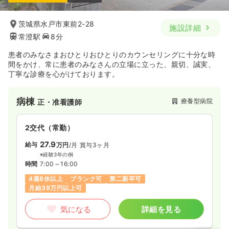
1,450
給与
時給
円
時間
8:30～17:00
（休憩60分）
茨城県水戸市東前2-28
施設詳細
常澄駅
8分
日祝休み
時給1,600円以上可
患者のみなさまおひとりおひとりのカウンセリングに十分な時
気になる
詳細を見る
間をかけ、常に患者のみなさんの立場に立った、親切、誠実、
丁寧な診療を心がけております。
病棟
療養型病院
正・准看護師
2交代（常勤）
27.9
給与
万円
/月
賞与3ヶ月
※経験3年の例
時間
7:00～16:00
4週8休以上
ブランク可
第二新卒可
月給39万円以上可
気になる
詳細を見る