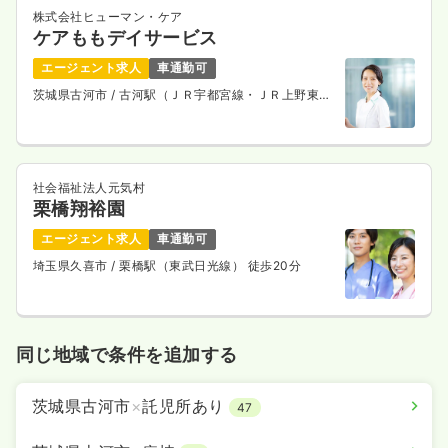
株式会社ヒューマン・ケア
ケアももデイサービス
エージェント求人
車通勤可
茨城県古河市
/ 古河駅（ＪＲ宇都宮線・ＪＲ上野東京
ライン） 車12分
社会福祉法人元気村
栗橋翔裕園
エージェント求人
車通勤可
埼玉県久喜市
/ 栗橋駅（東武日光線） 徒歩20分
同じ地域で条件を追加する
茨城県古河市
×
託児所あり
47