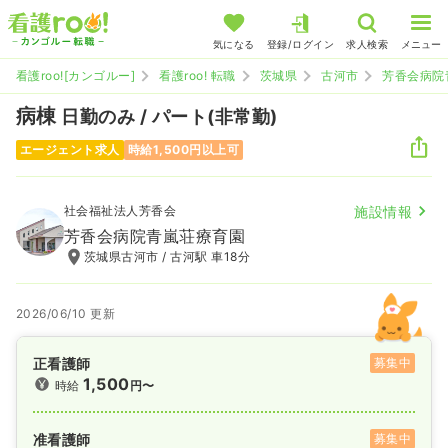
気になる
登録/ログイン
求人検索
メニュー
看護roo![カンゴルー]
看護roo! 転職
茨城県
古河市
芳香会病院
病棟
日勤のみ / パート(非常勤)
エージェント求人
時給1,500円以上可
社会福祉法人芳香会
施設情報
芳香会病院青嵐荘療育園
茨城県古河市 / 古河駅 車18分
2026/06/10 更新
正看護師
募集中
1,500
時給
円〜
准看護師
募集中