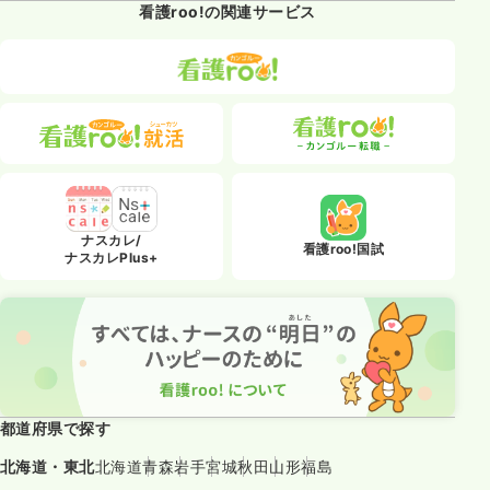
看護roo!の関連サービス
ナスカレ/
看護roo!国試
ナスカレPlus+
都道府県で探す
北海道・東北
北海道
青森
岩手
宮城
秋田
山形
福島