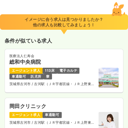
一時募集休止
日勤のみ（パート）
1,500
給与
時給
円〜
時間
8:30～17:30
イメージに合う求人は見つかりましたか？
他の求人も比較してみましょう！
時給1,500円以上可
気になる
詳細を見る
条件が似ている求人
医療法人仁寿会
総和中央病院
エージェント求人
113床
電子カルテ
車通勤可
託児所
寮
茨城県古河市
/ 古河駅（ＪＲ宇都宮線・ＪＲ上野東京
ライン） 車13分
岡田クリニック
エージェント求人
車通勤可
茨城県古河市
/ 古河駅（ＪＲ宇都宮線・ＪＲ上野東京
ライン） 徒歩59分