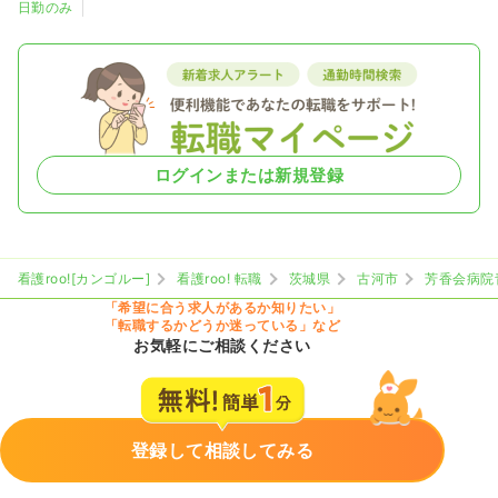
日勤のみ
ログインまたは新規登録
看護roo![カンゴルー]
看護roo! 転職
茨城県
古河市
芳香会病院
「希望に合う求人があるか知りたい」
「転職するかどうか迷っている」など
お気軽にご相談ください
登録して相談してみる