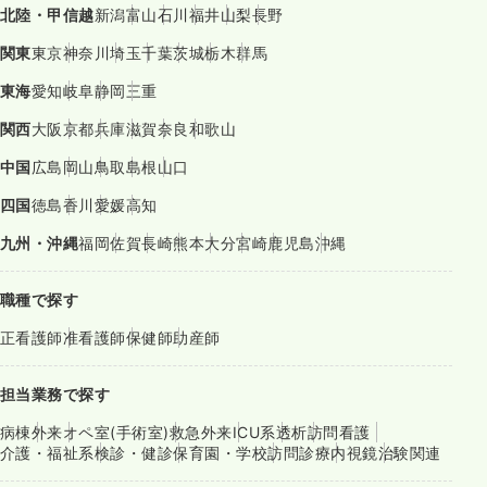
北陸・甲信越
新潟
富山
石川
福井
山梨
長野
関東
東京
神奈川
埼玉
千葉
茨城
栃木
群馬
東海
愛知
岐阜
静岡
三重
関西
大阪
京都
兵庫
滋賀
奈良
和歌山
中国
広島
岡山
鳥取
島根
山口
四国
徳島
香川
愛媛
高知
九州・沖縄
福岡
佐賀
長崎
熊本
大分
宮崎
鹿児島
沖縄
職種で探す
正看護師
准看護師
保健師
助産師
担当業務で探す
病棟
外来
オペ室(手術室)
救急外来
ICU系
透析
訪問看護
介護・福祉系
検診・健診
保育園・学校
訪問診療
内視鏡
治験関連