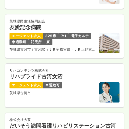
茨城県民生活協同組合
友愛記念病院
エージェント求人
325床
7:1
電子カルテ
車通勤可
託児所
寮
茨城県古河市
/ 古河駅（ＪＲ宇都宮線・ＪＲ上野東京
ライン） バス15分
リハコンテンツ株式会社
リハプライド古河女沼
エージェント求人
車通勤可
茨城県古河市
株式会社大双
だいそう訪問看護リハビリステーション古河