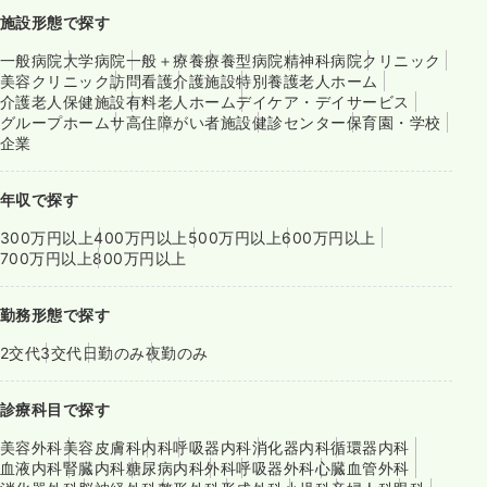
施設形態で探す
一般病院
大学病院
一般＋療養
療養型病院
精神科病院
クリニック
美容クリニック
訪問看護
介護施設
特別養護老人ホーム
介護老人保健施設
有料老人ホーム
デイケア・デイサービス
グループホーム
サ高住
障がい者施設
健診センター
保育園・学校
企業
年収で探す
300万円以上
400万円以上
500万円以上
600万円以上
700万円以上
800万円以上
勤務形態で探す
2交代
3交代
日勤のみ
夜勤のみ
診療科目で探す
美容外科
美容皮膚科
内科
呼吸器内科
消化器内科
循環器内科
血液内科
腎臓内科
糖尿病内科
外科
呼吸器外科
心臓血管外科