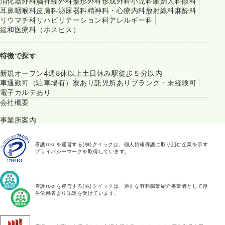
消化器外科
脳神経外科
整形外科
形成外科
小児科
産婦人科
眼科
耳鼻咽喉科
皮膚科
泌尿器科
精神科・心療内科
放射線科
麻酔科
リウマチ科
リハビリテーション科
アレルギー科
緩和医療科（ホスピス）
特徴で探す
新規オープン
4週8休以上
土日休み
駅徒歩５分以内
車通勤可（駐車場有）
寮あり
託児所あり
ブランク・未経験可
電子カルテあり
会社概要
事業所案内
看護roo!を運営する(株)クイックは、個人情報保護に取り組む企業を示す
プライバシーマークを取得しています。
看護roo!を運営する(株)クイックは、適正な有料職業紹介事業者として厚
生労働省より認定を受けています。