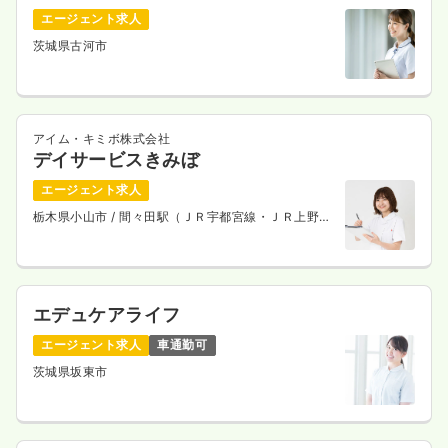
エージェント求人
茨城県古河市
アイム・キミボ株式会社
デイサービスきみぼ
エージェント求人
栃木県小山市
/ 間々田駅（ＪＲ宇都宮線・ＪＲ上野東
京ライン） 徒歩3分
エデュケアライフ
エージェント求人
車通勤可
茨城県坂東市