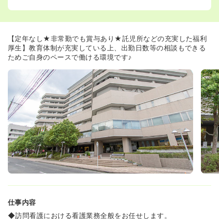
◆産休・育休も長く取得することが可能で、無理に早く復
帰を求められるようなこともありません。
◆定年がなく、長く勤めれば勤めるほど診療科31科にて幅
広い分野での知見を培える機会に恵まれているだけでな
【定年なし★非常勤でも賞与あり★託児所などの充実した福利
く、給与と退職金が上がっていきます。
厚生】教育体制が充実している上、出勤日数等の相談もできる
ためご自身のペースで働ける環境です♪
仕事内容
◆訪問看護における看護業務全般をお任せします。