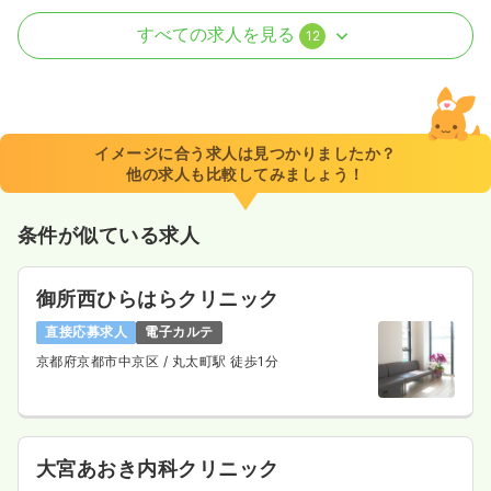
外来
一般病院
正看護師
すべての求人を見る
12
一時募集休止
日勤のみ（パート）
1,165〜1,569
給与
時給
円
時間
8:30～17:15
イメージに合う求人は見つかりましたか？
他の求人も比較してみましょう！
時給1,500円以上可
気になる
詳細を見る
条件が似ている求人
御所西ひらはらクリニック
外来
一般病院
助産師
直接応募求人
電子カルテ
京都府京都市中京区
/ 丸太町駅 徒歩1分
一時募集休止
日勤のみ（パート）
1,165〜1,569
給与
時給
円
時間
8:30～17:15
大宮あおき内科クリニック
時給1,500円以上可