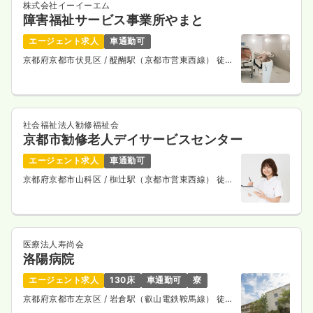
株式会社イーイーエム
時給1,500円以上可
障害福祉サービス事業所やまと
気になる
詳細を見る
エージェント求人
車通勤可
京都府京都市伏見区
/ 醍醐駅（京都市営東西線） 徒歩
6分
一時募集休止
夜勤のみ（パート）
給与
お問い合わせください
社会福祉法人勧修福祉会
時間
16:15～1:00
京都市勧修老人デイサービスセンター
気になる
詳細を見る
エージェント求人
車通勤可
京都府京都市山科区
/ 椥辻駅（京都市営東西線） 徒歩
8分
救急外来
一般病院
正看護師
医療法人寿尚会
洛陽病院
一時募集休止
3交代（常勤）
エージェント求人
130床
車通勤可
寮
給与
お問い合わせください
時間
8:30～17:15
京都府京都市左京区
/ 岩倉駅（叡山電鉄鞍馬線） 徒歩
15分