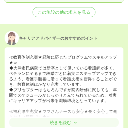
この施設の他の求人を見る
キャリアアドバイザーのおすすめポイント
≪教育体制充実★経験に応じたプログラムでスキルアップ
★≫
◆大津市民病院では新卒として働いている看護師が多く、
ベテランに至るまで段階ごとに着実にステップアップでき
るよう、看護手順書に沿って看護技術を習得することがで
き、教育体制はかなり充実しています。
◆プリセプターはもちろんですが院内研修に関しても、年
間でスケジュールがしっかりと立てられているため、着実
にキャリアアップが出来る職場環境となっています。
≪福利厚生充実★ママさんナースも安心★長く安心して働
きやすい環境です★≫
◆大津市民病院では院内に託児所があるため、子育てをし
続きを読む
ながら働いているママさんナースも多いです。