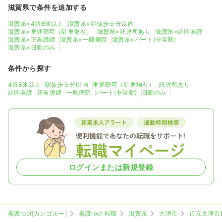
気になる
詳細を見る
滋賀県で条件を追加する
滋賀県×4週8休以上
滋賀県×駅徒歩５分以内
滋賀県×車通勤可（駐車場有）
滋賀県×託児所あり
滋賀県×訪問看護
滋賀県×正看護師
滋賀県×一般病院
滋賀県×パート(非常勤)
一時募集休止
夜勤のみ（パート）
滋賀県×日勤のみ
給与
お問い合わせください
条件から探す
時間
16:15～1:00
4週8休以上
駅徒歩５分以内
車通勤可（駐車場有）
託児所あり
気になる
詳細を見る
訪問看護
正看護師
一般病院
パート(非常勤)
日勤のみ
透析
一般病院
正看護師
一時募集休止
日勤のみ（パート）
ログインまたは新規登録
1,165〜1,569
給与
時給
円
時間
8:30～17:15
時給1,500円以上可
看護roo![カンゴルー]
看護roo! 転職
滋賀県
大津市
市立大津市