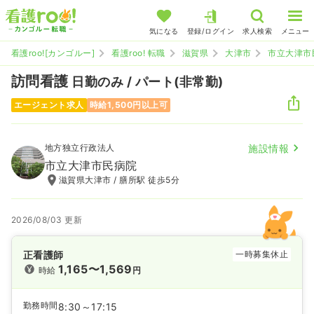
気になる
登録/ログイン
求人検索
メニュー
看護roo![カンゴルー]
看護roo! 転職
滋賀県
大津市
市立大津市
訪問看護
日勤のみ / パート(非常勤)
エージェント求人
時給1,500円以上可
地方独立行政法人
施設情報
市立大津市民病院
滋賀県大津市 / 膳所駅 徒歩5分
2026/08/03 更新
正看護師
一時募集休止
1,165〜1,569
時給
円
勤務時間
8:30～17:15