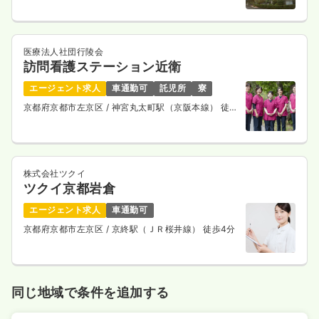
4週8休以上
気になる
詳細を見る
医療法人社団行陵会
訪問看護ステーション近衛
エージェント求人
車通勤可
託児所
寮
一時募集休止
日勤のみ（パート）
京都府京都市左京区
/ 神宮丸太町駅（京阪本線） 徒歩
1,165〜1,569
給与
時給
円
13分
時間
8:30～17:15
時給1,500円以上可
株式会社ツクイ
気になる
詳細を見る
ツクイ京都岩倉
エージェント求人
車通勤可
京都府京都市左京区
/ 京終駅（ＪＲ桜井線） 徒歩4分
一時募集休止
夜勤のみ（パート）
給与
お問い合わせください
時間
16:15～1:00
同じ地域で条件を追加する
気になる
詳細を見る