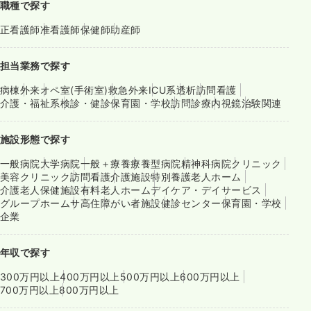
職種で探す
正看護師
准看護師
保健師
助産師
担当業務で探す
病棟
外来
オペ室(手術室)
救急外来
ICU系
透析
訪問看護
介護・福祉系
検診・健診
保育園・学校
訪問診療
内視鏡
治験関連
施設形態で探す
一般病院
大学病院
一般＋療養
療養型病院
精神科病院
クリニック
美容クリニック
訪問看護
介護施設
特別養護老人ホーム
介護老人保健施設
有料老人ホーム
デイケア・デイサービス
グループホーム
サ高住
障がい者施設
健診センター
保育園・学校
企業
年収で探す
300万円以上
400万円以上
500万円以上
600万円以上
700万円以上
800万円以上