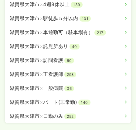
滋賀県大津市
×
4週8休以上
139
滋賀県大津市
×
駅徒歩５分以内
101
オペ室(手術室)
一般病院
正看護師
滋賀県大津市
×
車通勤可（駐車場有）
217
一時募集休止
3交代（常勤）
滋賀県大津市
×
託児所あり
40
給与
お問い合わせください
時間
8:30～17:15
滋賀県大津市
×
訪問看護
60
4週8休以上
滋賀県大津市
×
正看護師
298
気になる
詳細を見る
滋賀県大津市
×
一般病院
36
一時募集休止
日勤のみ（パート）
滋賀県大津市
×
パート(非常勤)
140
1,165〜1,569
給与
時給
円
滋賀県大津市
×
日勤のみ
252
時間
8:30～17:15
時給1,500円以上可