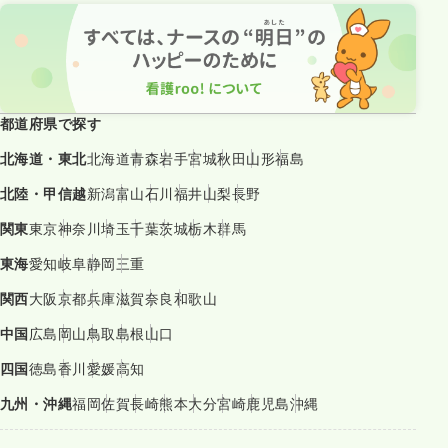
都道府県で探す
北海道・東北
北海道
青森
岩手
宮城
秋田
山形
福島
北陸・甲信越
新潟
富山
石川
福井
山梨
長野
関東
東京
神奈川
埼玉
千葉
茨城
栃木
群馬
東海
愛知
岐阜
静岡
三重
関西
大阪
京都
兵庫
滋賀
奈良
和歌山
中国
広島
岡山
鳥取
島根
山口
四国
徳島
香川
愛媛
高知
九州・沖縄
福岡
佐賀
長崎
熊本
大分
宮崎
鹿児島
沖縄