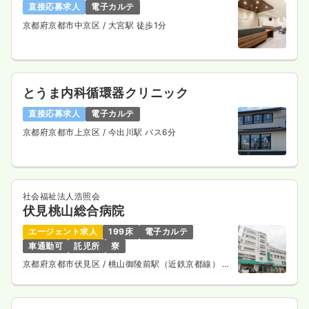
直接応募求人
電子カルテ
気になる
詳細を見る
京都府京都市中京区
/ 大宮駅 徒歩1分
ICU系
一般病院
正看護師
とうま内科循環器クリニック
直接応募求人
電子カルテ
一時募集休止
3交代（常勤）
京都府京都市上京区
/ 今出川駅 バス6分
給与
お問い合わせください
時間
8:30～17:15
4週8休以上
社会福祉法人浩照会
気になる
詳細を見る
伏見桃山総合病院
エージェント求人
199床
電子カルテ
車通勤可
託児所
寮
一時募集休止
日勤のみ（パート）
京都府京都市伏見区
/ 桃山御陵前駅（近鉄京都線） 徒
歩11分
1,165〜1,569
給与
時給
円
時間
8:30～17:15