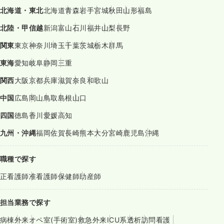
北海道・東北
北海道
青森
岩手
宮城
秋田
山形
福島
北陸・甲信越
新潟
富山
石川
福井
山梨
長野
関東
東京
神奈川
埼玉
千葉
茨城
栃木
群馬
東海
愛知
岐阜
静岡
三重
関西
大阪
京都
兵庫
滋賀
奈良
和歌山
中国
広島
岡山
鳥取
島根
山口
四国
徳島
香川
愛媛
高知
九州・沖縄
福岡
佐賀
長崎
熊本
大分
宮崎
鹿児島
沖縄
職種で探す
正看護師
准看護師
保健師
助産師
担当業務で探す
病棟
外来
オペ室(手術室)
救急外来
ICU系
透析
訪問看護