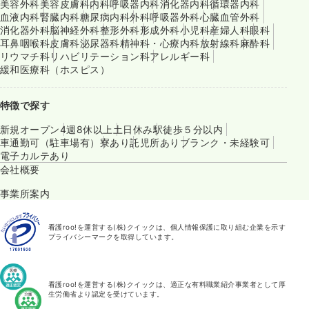
美容外科
美容皮膚科
内科
呼吸器内科
消化器内科
循環器内科
血液内科
腎臓内科
糖尿病内科
外科
呼吸器外科
心臓血管外科
消化器外科
脳神経外科
整形外科
形成外科
小児科
産婦人科
眼科
耳鼻咽喉科
皮膚科
泌尿器科
精神科・心療内科
放射線科
麻酔科
リウマチ科
リハビリテーション科
アレルギー科
緩和医療科（ホスピス）
特徴で探す
新規オープン
4週8休以上
土日休み
駅徒歩５分以内
車通勤可（駐車場有）
寮あり
託児所あり
ブランク・未経験可
電子カルテあり
会社概要
事業所案内
看護roo!を運営する(株)クイックは、個人情報保護に取り組む企業を示す
プライバシーマークを取得しています。
看護roo!を運営する(株)クイックは、適正な有料職業紹介事業者として厚
生労働省より認定を受けています。