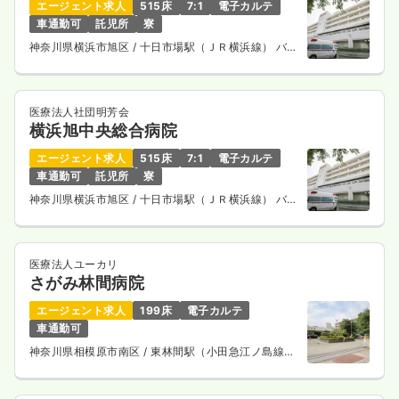
エージェント求人
515床
7:1
電子カルテ
車通勤可
託児所
寮
神奈川県横浜市旭区
/ 十日市場駅（ＪＲ横浜線） バス
14分
医療法人社団明芳会
横浜旭中央総合病院
エージェント求人
515床
7:1
電子カルテ
車通勤可
託児所
寮
神奈川県横浜市旭区
/ 十日市場駅（ＪＲ横浜線） バス
14分
医療法人ユーカリ
さがみ林間病院
エージェント求人
199床
電子カルテ
車通勤可
神奈川県相模原市南区
/ 東林間駅（小田急江ノ島線）
徒歩2分