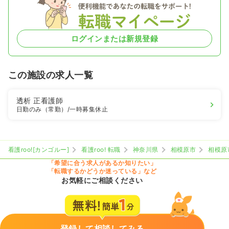
ログインまたは新規登録
この施設の求人一覧
透析
正看護師
日勤のみ（常勤）
/一時募集休止
看護roo![カンゴルー]
看護roo! 転職
神奈川県
相模原市
相模原
「希望に合う求人があるか知りたい」
「転職するかどうか迷っている」など
お気軽にご相談ください
登録して相談してみる