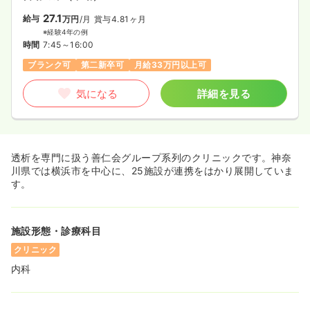
27.1
給与
万円
/月
賞与4.81ヶ月
※経験4年の例
時間
7:45～16:00
ブランク可
第二新卒可
月給33万円以上可
気になる
詳細を見る
透析を専門に扱う善仁会グループ系列のクリニックです。神奈
川県では横浜市を中心に、25施設が連携をはかり展開していま
す。
施設形態・診療科目
クリニック
内科