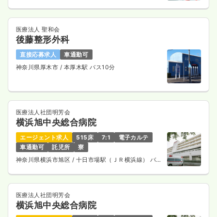
医療法人 聖和会
後藤整形外科
直接応募求人
車通勤可
神奈川県厚木市
/ 本厚木駅 バス10分
医療法人社団明芳会
横浜旭中央総合病院
エージェント求人
515床
7:1
電子カルテ
車通勤可
託児所
寮
神奈川県横浜市旭区
/ 十日市場駅（ＪＲ横浜線） バス
14分
医療法人社団明芳会
横浜旭中央総合病院