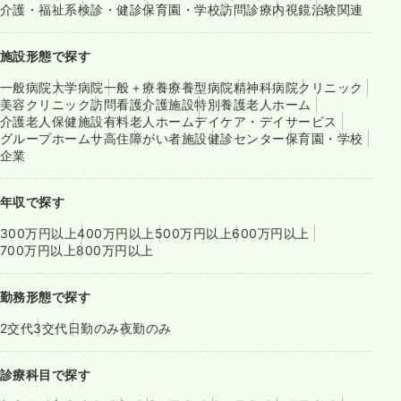
介護・福祉系
検診・健診
保育園・学校
訪問診療
内視鏡
治験関連
施設形態で探す
一般病院
大学病院
一般＋療養
療養型病院
精神科病院
クリニック
美容クリニック
訪問看護
介護施設
特別養護老人ホーム
介護老人保健施設
有料老人ホーム
デイケア・デイサービス
グループホーム
サ高住
障がい者施設
健診センター
保育園・学校
企業
年収で探す
300万円以上
400万円以上
500万円以上
600万円以上
700万円以上
800万円以上
勤務形態で探す
2交代
3交代
日勤のみ
夜勤のみ
診療科目で探す