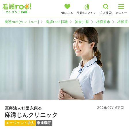
気になる
登録/ログイン
求人検索
メニュー
看護roo![カンゴルー]
看護roo! 転職
神奈川県
相模原市
相模原
2026/07/16更新
医療法人社団永康会
麻溝じんクリニック
エージェント求人
車通勤可