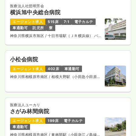
医療法人社団明芳会
横浜旭中央総合病院
エージェント求人
515床
7:1
電子カルテ
車通勤可
託児所
寮
神奈川県横浜市旭区
/ 十日市場駅（ＪＲ横浜線） バス
14分
小松会病院
エージェント求人
402床
車通勤可
神奈川県相模原市南区
/ 相模大野駅（小田急小田原
線） バス25分
医療法人ユーカリ
さがみ林間病院
エージェント求人
199床
電子カルテ
車通勤可
神奈川県相模原市南区
/ 東林間駅（小田急江ノ島線）