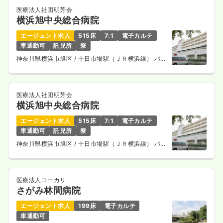
医療法人社団明芳会
横浜旭中央総合病院
エージェント求人
515床
7:1
電子カルテ
車通勤可
託児所
寮
神奈川県横浜市旭区
/ 十日市場駅（ＪＲ横浜線） バス
14分
医療法人社団明芳会
横浜旭中央総合病院
エージェント求人
515床
7:1
電子カルテ
車通勤可
託児所
寮
神奈川県横浜市旭区
/ 十日市場駅（ＪＲ横浜線） バス
14分
医療法人ユーカリ
さがみ林間病院
エージェント求人
199床
電子カルテ
車通勤可