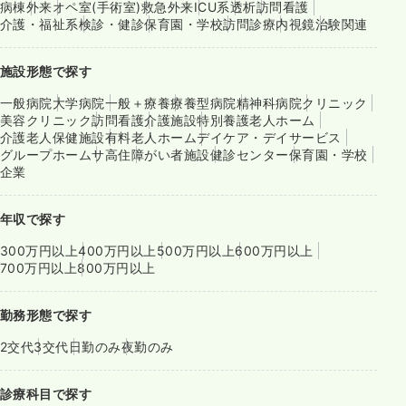
病棟
外来
オペ室(手術室)
救急外来
ICU系
透析
訪問看護
介護・福祉系
検診・健診
保育園・学校
訪問診療
内視鏡
治験関連
施設形態で探す
一般病院
大学病院
一般＋療養
療養型病院
精神科病院
クリニック
美容クリニック
訪問看護
介護施設
特別養護老人ホーム
介護老人保健施設
有料老人ホーム
デイケア・デイサービス
グループホーム
サ高住
障がい者施設
健診センター
保育園・学校
企業
年収で探す
300万円以上
400万円以上
500万円以上
600万円以上
700万円以上
800万円以上
勤務形態で探す
2交代
3交代
日勤のみ
夜勤のみ
診療科目で探す