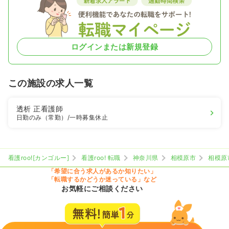
ログインまたは新規登録
この施設の求人一覧
透析
正看護師
日勤のみ（常勤）
/一時募集休止
看護roo![カンゴルー]
看護roo! 転職
神奈川県
相模原市
相模原
「希望に合う求人があるか知りたい」
「転職するかどうか迷っている」など
お気軽にご相談ください