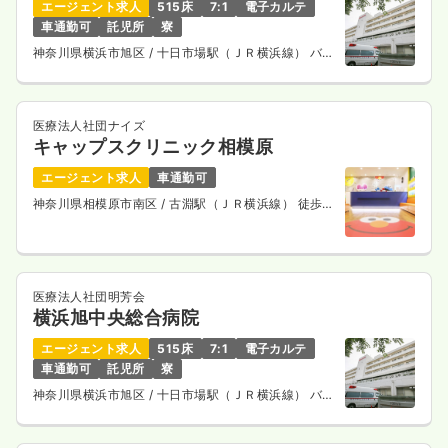
エージェント求人
515床
7:1
電子カルテ
車通勤可
託児所
寮
神奈川県横浜市旭区
/ 十日市場駅（ＪＲ横浜線） バス
14分
医療法人社団ナイズ
キャップスクリニック相模原
エージェント求人
車通勤可
神奈川県相模原市南区
/ 古淵駅（ＪＲ横浜線） 徒歩
13分
医療法人社団明芳会
横浜旭中央総合病院
エージェント求人
515床
7:1
電子カルテ
車通勤可
託児所
寮
神奈川県横浜市旭区
/ 十日市場駅（ＪＲ横浜線） バス
14分