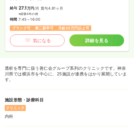
27.1
給与
万円
/月
賞与4.81ヶ月
※経験4年の例
時間
7:45～16:00
ブランク可
第二新卒可
月給33万円以上可
気になる
詳細を見る
透析を専門に扱う善仁会グループ系列のクリニックです。神奈
川県では横浜市を中心に、25施設が連携をはかり展開していま
す。
施設形態・診療科目
クリニック
内科