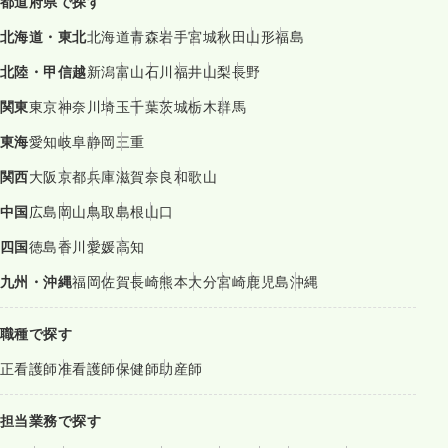
都道府県で探す
北海道・東北
北海道
青森
岩手
宮城
秋田
山形
福島
北陸・甲信越
新潟
富山
石川
福井
山梨
長野
関東
東京
神奈川
埼玉
千葉
茨城
栃木
群馬
東海
愛知
岐阜
静岡
三重
関西
大阪
京都
兵庫
滋賀
奈良
和歌山
中国
広島
岡山
鳥取
島根
山口
四国
徳島
香川
愛媛
高知
九州・沖縄
福岡
佐賀
長崎
熊本
大分
宮崎
鹿児島
沖縄
職種で探す
正看護師
准看護師
保健師
助産師
担当業務で探す