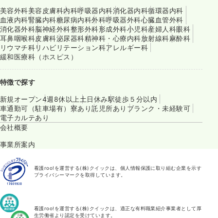
美容外科
美容皮膚科
内科
呼吸器内科
消化器内科
循環器内科
血液内科
腎臓内科
糖尿病内科
外科
呼吸器外科
心臓血管外科
消化器外科
脳神経外科
整形外科
形成外科
小児科
産婦人科
眼科
耳鼻咽喉科
皮膚科
泌尿器科
精神科・心療内科
放射線科
麻酔科
リウマチ科
リハビリテーション科
アレルギー科
緩和医療科（ホスピス）
特徴で探す
新規オープン
4週8休以上
土日休み
駅徒歩５分以内
車通勤可（駐車場有）
寮あり
託児所あり
ブランク・未経験可
電子カルテあり
会社概要
事業所案内
看護roo!を運営する(株)クイックは、個人情報保護に取り組む企業を示す
プライバシーマークを取得しています。
看護roo!を運営する(株)クイックは、適正な有料職業紹介事業者として厚
生労働省より認定を受けています。