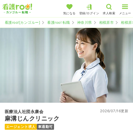
気になる
登録/ログイン
求人検索
メニュー
看護roo![カンゴルー]
看護roo! 転職
神奈川県
相模原市
相模原
2026/07/16更新
医療法人社団永康会
麻溝じんクリニック
エージェント求人
車通勤可