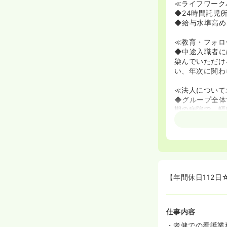
≪ライフワーク
◆24時間託児
◆給与水準高め
≪教育・フォロ
◆中途入職者に
染んでいただけ
い、年次に関わ
≪法人について
◆グループ全体
期の病院で、幅
◆北摂の地域柄
◆2013年に
【年間休日112
仕事内容
・老健での看護業