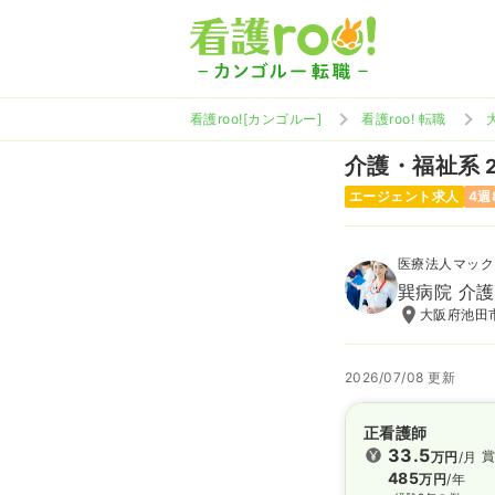
看護roo![カンゴルー]
看護roo! 転職
介護・福祉系
エージェント求人
4週
医療法人マック
巽病院 介
大阪府池田市
2026/07/08 更新
正看護師
33.5
賞
万円
/月
485
万円
/年