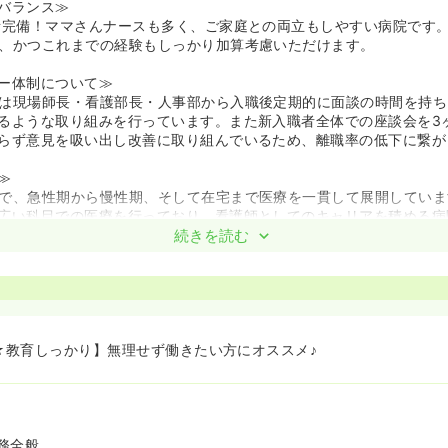
バランス≫
所完備！ママさんナースも多く、ご家庭との両立もしやすい病院です
、かつこれまでの経験もしっかり加算考慮いただけます。
ー体制について≫
は現場師長・看護部長・人事部から入職後定期的に面談の時間を持ち
るような取り組みを行っています。また新入職者全体での座談会を3
らず意見を吸い出し改善に取り組んでいるため、離職率の低下に繋が
≫
で、急性期から慢性期、そして在宅まで医療を一貫して展開していま
広い科目での医療を行っており、看護師としてのキャリアを積める病
もあり、患者層が非常にいいのも特徴です。
続きを読む
新病棟が完成し、キレイで導線もよく、働きやすい環境になりました！
日☆教育しっかり】無理せず働きたい方にオススメ♪
務全般