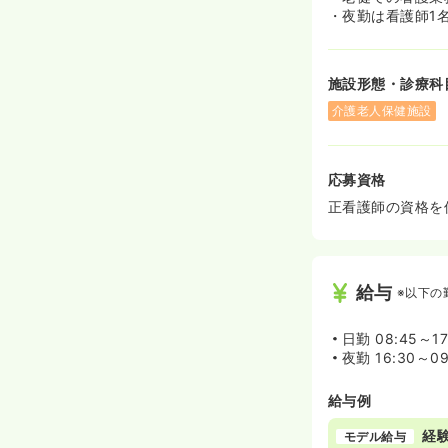
・夜勤は看護師1
施設形態・診療科
介護老人保健施設
応募資格
正看護師の資格を
給与
※以下の
日勤
08:45～1
夜勤
16:30～0
給与例
経験
モデル給与