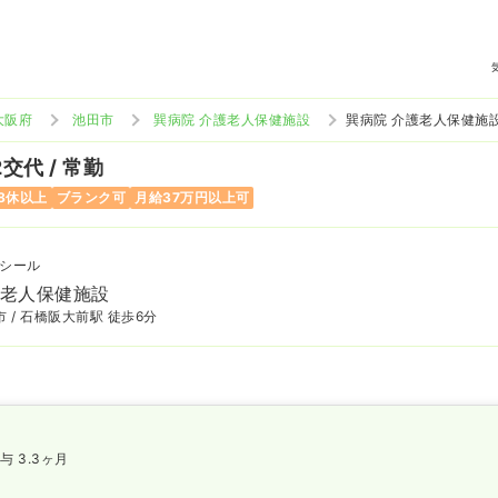
大阪府
池田市
巽病院 介護老人保健施設
巽病院 介護老人保健施
2交代 / 常勤
8休以上
ブランク可
月給37万円以上可
シール
護老人保健施設
 / 石橋阪大前駅 徒歩6分
与 3.3ヶ月