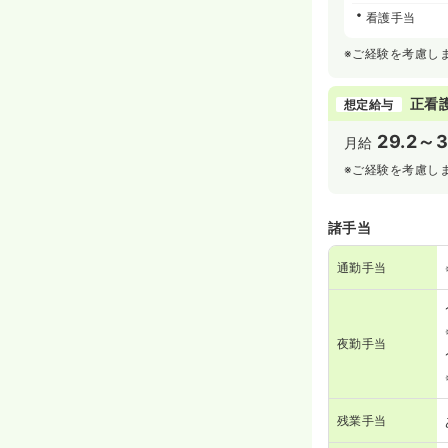
看護手当
※ご経験を考慮し
正看
想定給与
29.2～3
月給
※ご経験を考慮し
諸手当
通勤手当
夜勤手当
残業手当