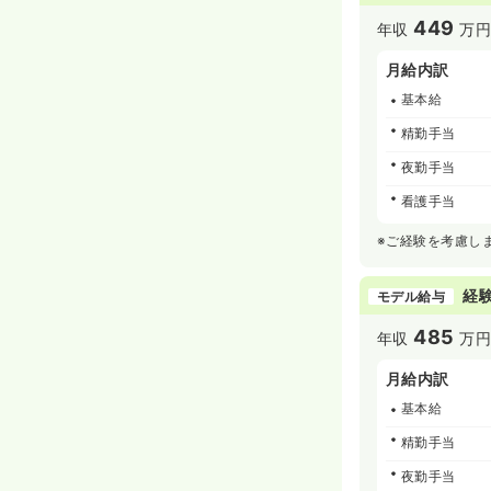
449
年収
万
月給内訳
基本給
精勤手当
夜勤手当
看護手当
※ご経験を考慮し
経験
モデル給与
485
年収
万
月給内訳
基本給
精勤手当
夜勤手当