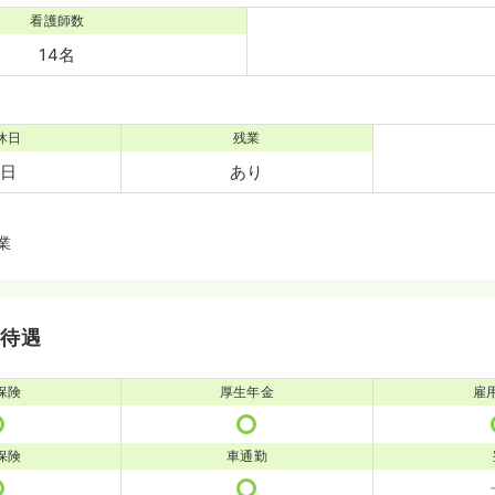
看護師数
14名
休日
残業
8日
あり
業
・待遇
保険
厚生年金
雇
保険
車通勤