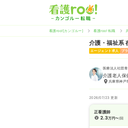
看護roo![カンゴルー]
看護roo! 転職
介護・福祉系
エージェント求人
ブ
医療法人社団青
介護老人保
兵庫県神戸市
2026/07/23 更新
正看護師
2.3
万円〜
/回