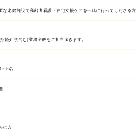
要な老健施設で高齢者看護・在宅支援ケアを一緒に行ってくださる方
護(軽介護含む)業務全般をご担当頂きます。
4～5名
目
ちの方