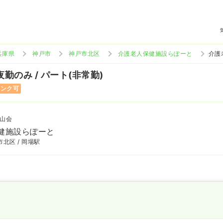
兵庫県
神戸市
神戸市北区
介護老人保健施設らぽーと
介護
夜勤のみ / パート(非常勤)
ランク可
山会
健施設らぽーと
北区 / 岡場駅