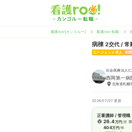
看護roo![カンゴルー]
看護roo! 転職
病棟
2交代 / 常
エージェント求人
年間
社会医療法人仁
西岡第一病
北海道札幌市
2026/07/07 更新
正看護師 / 管理職
26.4
賞
万円
/月
404
万円
/年