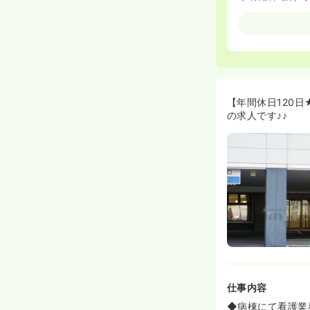
≪職場の人間関
◆スタッフ間の
いる方には、保
◆職員間でプラ
ので、楽しく働
【年間休日120
の求人です♪♪
仕事内容
◆病棟にて看護業