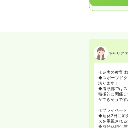
キャリア
≪充実の教育体
◆スポーツドク
誇ります！
◆看護部ではス
積極的に開催し
ができそうです
≪プライベート
◆週休2日に加
スを重視される
◆有給休暇付与