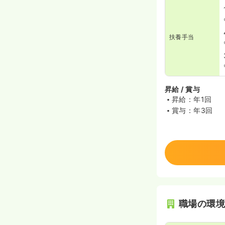
扶養手当
昇給 / 賞与
昇給：年1回
賞与：年3回
職場の環