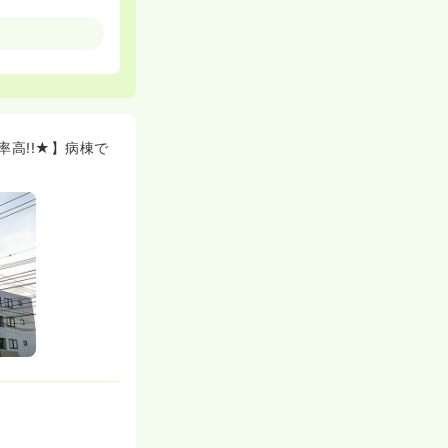
です。お子様が
ます♪
同士で仲が良い
高!!★】病棟で