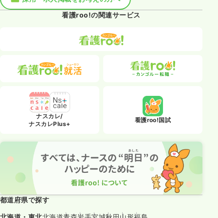
看護roo!の関連サービス
ナスカレ/
看護roo!国試
ナスカレPlus+
都道府県で探す
北海道・東北
北海道
青森
岩手
宮城
秋田
山形
福島