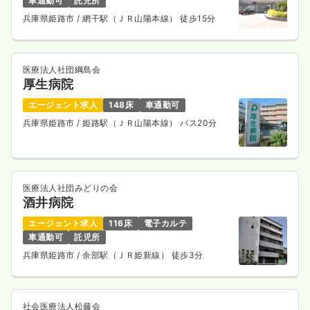
車通勤可
託児所
兵庫県姫路市
/ 網干駅（ＪＲ山陽本線） 徒歩15分
医療法人社団綱島会
厚生病院
エージェント求人
148床
車通勤可
兵庫県姫路市
/ 姫路駅（ＪＲ山陽本線） バス20分
医療法人社団みどりの会
酒井病院
エージェント求人
116床
電子カルテ
車通勤可
託児所
兵庫県姫路市
/ 余部駅（ＪＲ姫新線） 徒歩3分
社会医療法人松藤会