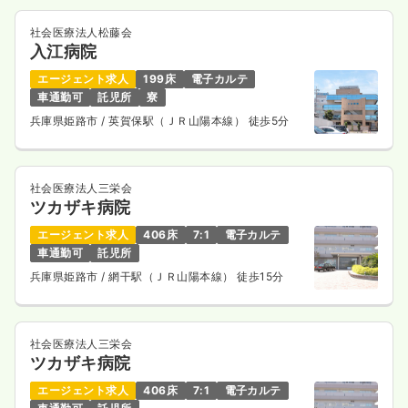
社会医療法人松藤会
入江病院
エージェント求人
199床
電子カルテ
車通勤可
託児所
寮
兵庫県姫路市
/ 英賀保駅（ＪＲ山陽本線） 徒歩5分
社会医療法人三栄会
ツカザキ病院
エージェント求人
406床
7:1
電子カルテ
車通勤可
託児所
兵庫県姫路市
/ 網干駅（ＪＲ山陽本線） 徒歩15分
社会医療法人三栄会
ツカザキ病院
エージェント求人
406床
7:1
電子カルテ