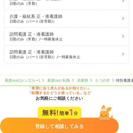
日勤のみ（常勤）
介護・福祉系
正・准看護師
日勤のみ（パート(非常勤)）
訪問看護
正・准看護師
日勤のみ（常勤）
/一時募集休止
訪問看護
正・准看護師
日勤のみ（パート(非常勤)）
/一時募集休止
看護roo![カンゴルー]
看護roo! 転職
兵庫県
たつの市
特別養護
「希望に合う求人があるか知りたい」
「転職するかどうか迷っている」など
お気軽にご相談ください
登録して相談してみる