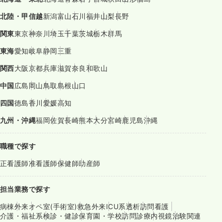
北陸・甲信越
新潟
富山
石川
福井
山梨
長野
関東
東京
神奈川
埼玉
千葉
茨城
栃木
群馬
東海
愛知
岐阜
静岡
三重
関西
大阪
京都
兵庫
滋賀
奈良
和歌山
中国
広島
岡山
鳥取
島根
山口
四国
徳島
香川
愛媛
高知
九州・沖縄
福岡
佐賀
長崎
熊本
大分
宮崎
鹿児島
沖縄
職種で探す
正看護師
准看護師
保健師
助産師
担当業務で探す
病棟
外来
オペ室(手術室)
救急外来
ICU系
透析
訪問看護
介護・福祉系
検診・健診
保育園・学校
訪問診療
内視鏡
治験関連