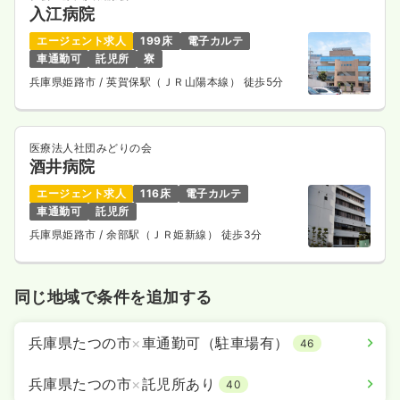
入江病院
エージェント求人
199床
電子カルテ
車通勤可
託児所
寮
兵庫県姫路市
/ 英賀保駅（ＪＲ山陽本線） 徒歩5分
医療法人社団みどりの会
酒井病院
エージェント求人
116床
電子カルテ
車通勤可
託児所
兵庫県姫路市
/ 余部駅（ＪＲ姫新線） 徒歩3分
同じ地域で条件を追加する
兵庫県たつの市
×
車通勤可（駐車場有）
46
兵庫県たつの市
×
託児所あり
40