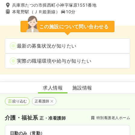
兵庫県たつの市揖西町小神字塚原1551番地
本竜野駅（ＪＲ姫新線）
10分
この施設について問い合わせる
最新の募集状況が知りたい
実際の職場環境や給与が知りたい
特別養護老人ホーム 桑の実園
求人情報
施設情報
絞り込む
正看護師
介護・福祉系
特別養護老人ホーム
正・准看護師
日勤のみ（常勤）