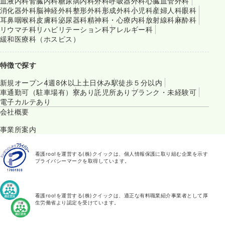
血液内科
腎臓内科
糖尿病内科
外科
呼吸器外科
心臓血管外科
消化器外科
脳神経外科
整形外科
形成外科
小児科
産婦人科
眼科
耳鼻咽喉科
皮膚科
泌尿器科
精神科・心療内科
放射線科
麻酔科
リウマチ科
リハビリテーション科
アレルギー科
緩和医療科（ホスピス）
特徴で探す
新規オープン
4週8休以上
土日休み
駅徒歩５分以内
車通勤可（駐車場有）
寮あり
託児所あり
ブランク・未経験可
電子カルテあり
会社概要
事業所案内
看護roo!を運営する(株)クイックは、個人情報保護に取り組む企業を示す
プライバシーマークを取得しています。
看護roo!を運営する(株)クイックは、適正な有料職業紹介事業者として厚
生労働省より認定を受けています。