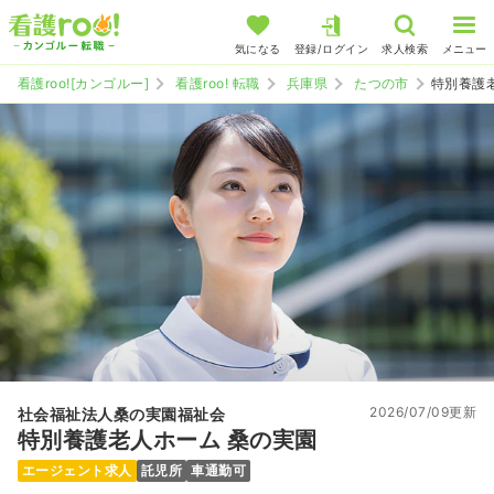
気になる
登録/ログイン
求人検索
メニュー
看護roo![カンゴルー]
看護roo! 転職
兵庫県
たつの市
特別養護
2026/07/09更新
社会福祉法人桑の実園福祉会
特別養護老人ホーム 桑の実園
エージェント求人
託児所
車通勤可