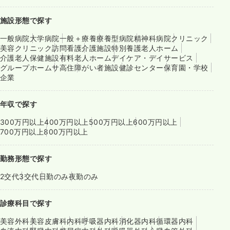
施設形態で探す
一般病院
大学病院
一般＋療養
療養型病院
精神科病院
クリニック
美容クリニック
訪問看護
介護施設
特別養護老人ホーム
介護老人保健施設
有料老人ホーム
デイケア・デイサービス
グループホーム
サ高住
障がい者施設
健診センター
保育園・学校
企業
年収で探す
300万円以上
400万円以上
500万円以上
600万円以上
700万円以上
800万円以上
勤務形態で探す
2交代
3交代
日勤のみ
夜勤のみ
診療科目で探す
美容外科
美容皮膚科
内科
呼吸器内科
消化器内科
循環器内科