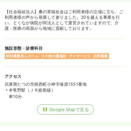
【社会福祉法人】桑の実福祉会はご利用者様の立場に立ち、ご
利用者様の声から発展して参りました。20を越える事業を行
い、とくなが病院が同法人として運営されていますので、介
護・医療の両面から地域に貢献しております。
施設形態・診療科目
特別養護老人ホーム
その他介護施設
デイサービス
訪問看護
アクセス
兵庫県たつの市揖西町小神字塚原1551番地
本竜野駅（ＪＲ姫新線）
車10分
Google Mapで見る