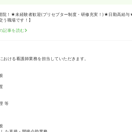
率は美容業界最低水準の15％以下。今後10％以下を目指しており、
を行っております。
上開院！★未経験者歓迎(プリセプター制度・研修充実！)★日勤高給与
せん♪≫
交う職場です！】
り分業制となっており、営業は美容カウンセラーの方が担当しており
の記事を読む
にメインでお任せするお仕事は直接お客様に行う施術業務となります
売上目標についてはカウンセラーさんを中心にクリニック全体で取り
からも施術の合間にキャンペーンのお声掛け等はしていただく可能性
りません。チームで取り組むことが好きな方は楽しくご勤務頂けます
における看護師業務を担当していただきます。
厚生充実≫
できる美容クリニックとしては業界最高水準のお給料です！
明
常に充実しており、閑散期に連休を取得し、海外・国内レジャー優待
般
がたくさんいらっしゃいます。
歩圏内にあるため通勤に便利です！（配属先は入職日1ヶ月前に湘南
置
）
理 等
般
とした直接・間接介助業務