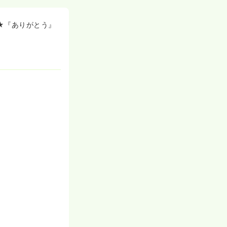
日々より働きや
★『ありがとう』
ます。そのた
！
組んでいきま
がございます
。
を利用し旅行を
美容クリニック