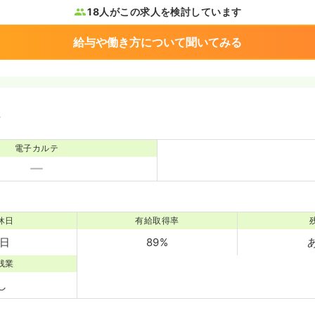
18人がこの求人を検討しています
給与や働き方について聞いてみる
境
電子カルテ
休日
有給取得率
0日
89%
残業
し