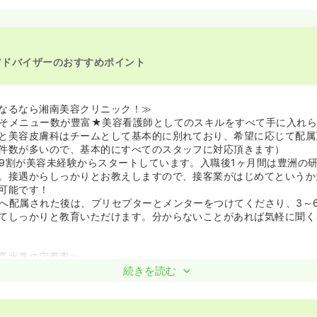
看護師の募集を開始
護師を休止中
アドバイザーのおすすめポイント
なるなら湘南美容クリニック！≫
そメニュー数が豊富★美容看護師としてのスキルをすべて手に入れら
と美容皮膚科はチームとして基本的に別れており、希望に応じて配属
件数が多いので、基本的にすべてのスタッフに対応頂きます）
9割が美容未経験からスタートしています。入職後1ヶ月間は豊洲の
。接遇からしっかりとお教えしますので、接客業がはじめてというか
可能です！
へ配属された後は、プリセプターとメンターをつけてくださり、3～
てしっかりと教育いただけます。分からないことがあれば気軽に聞く
高水準の定着率≫
クでは珍しく、産休・育休復帰率が100％に近い水準です！ご結婚・
続きを読む
化したとしても、長く続けることができる環境です。そのため幅広い
おります。
の未経験でも安心の教育体制に加え、複数院があるスケールメリット