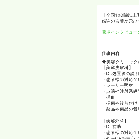
軟なため、離職
すい職場づくり
【全国100院以
≪営業はありま
感謝の言葉が飛び
◆同院では縦割
職場インタビュー
め、看護師さん
◆クリニックの
す！看護師さん
が、ノルマはあ
仕事内容
◆美容クリニック
≪高給与★福利
【美容皮膚科】
◆未経験で挑戦
・Dr.処置後の説
◆福利厚生も非
・患者様の対応全
楽しんでいる方
・レーザー照射
◆各支店が駅徒
・点滴や注射系処
側で決定します
・採血
・準備や後片付け
・薬品や備品の管
【美容外科】
・Dr.補助
・患者様の対応全
・外来OPを中心