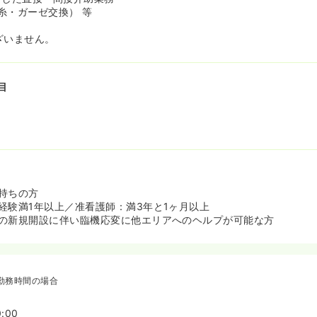
糸・ガーゼ交換） 等
ざいません。
目
持ちの方
経験満1年以上／准看護師：満3年と1ヶ月以上
の新規開設に伴い臨機応変に他エリアへのヘルプが可能な方
勤務時間の場合
:00