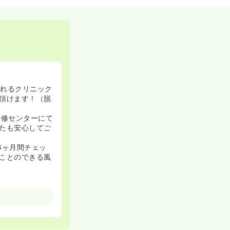
れるクリニック
頂けます！（脱
研修センターにて
たも安心してご
6ヶ月間チェッ
ことのできる風
ご出産などライ
年齢のスタッフ
で異動なども柔