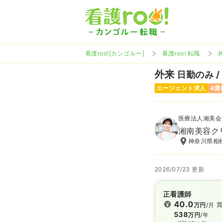
看護roo![カンゴルー]
看護roo! 転職
外来
日勤のみ /
エージェント求人
4週
医療法人湘美会
湘南美容ク
神奈川県相模
2026/07/23 更新
正看護師
40.0
賞
万円
/月
538
万円
/年