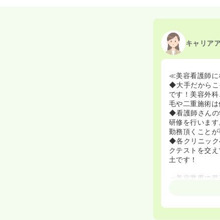
2021/05/28
正・准
2021/05/17
正・准看
キャリア
≪美容看護師に
◆大手だからこ
です！美容外科
毛や二重施術は
◆看護師さんの
研修を行います
勤務頂くことが
◆各クリニック
クテストを交え
土です！
≪美容業界で最
◆美容クリニッ
フステージが変
がご勤務されて
◆大手ならでは