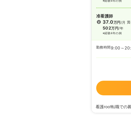
※経験4年の例
准看護師
37.0
賞
万円
/月
502
万円
/年
※経験4年の例
勤務時間
9:00～20
看護roo!転職での
2025/12/02
正・准
2025/11/19
正・准看
2025/08/29
正・准
2024/02/19
正・准