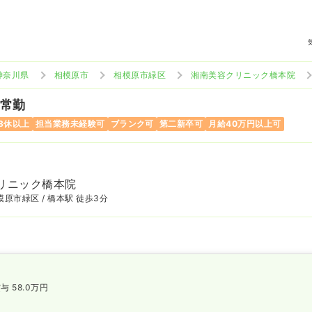
神奈川県
相模原市
相模原市緑区
湘南美容クリニック橋本院
 常勤
8休以上
担当業務未経験可
ブランク可
第二新卒可
月給40万円以上可
リニック橋本院
原市緑区 / 橋本駅 徒歩3分
与 58.0万円