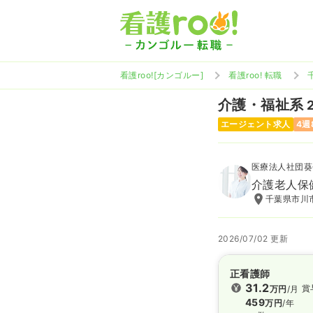
看護roo![カンゴルー]
看護roo! 転職
介護・福祉系
エージェント求人
4週
医療法人社団葵
介護老人保
千葉県市川市
2026/07/02 更新
正看護師
31.2
賞
万円
/月
459
万円
/年