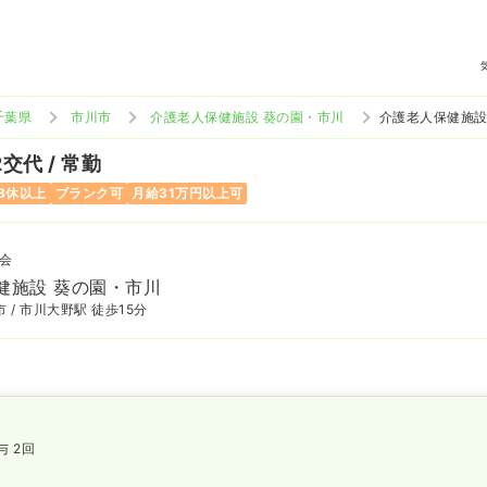
千葉県
市川市
介護老人保健施設 葵の園・市川
介護老人保健施設
2交代 / 常勤
8休以上
ブランク可
月給31万円以上可
会
健施設 葵の園・市川
 / 市川大野駅 徒歩15分
与 2回