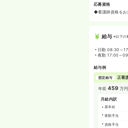
応募資格
◆看護師資格をお
給与
※以下の
日勤
08:30～17
夜勤
17:00～09
給与例
正看
想定給与
459
年収
万
月給内訳
基本給
夜勤手当
資格手当