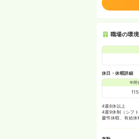
職場の環
休日・休暇詳細
年間
11
4週8休以上
4週9休制（シフ
慶弔休暇、有給休
夜勤