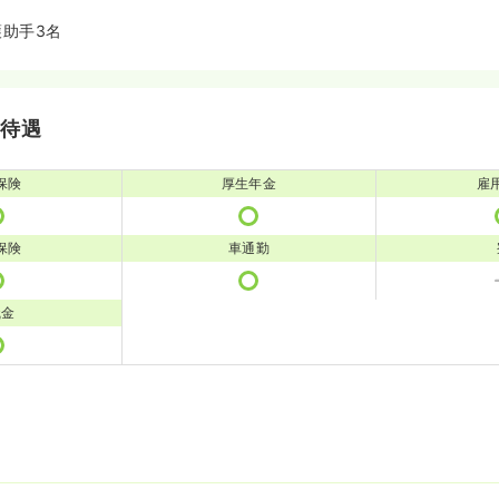
護助手3名
・待遇
保険
厚生年金
雇
保険
車通勤
職金