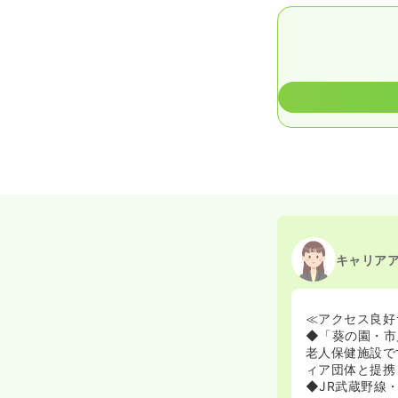
キャリア
≪アクセス良好
◆「葵の園・市
老人保健施設で
ィア団体と提携
◆JR武蔵野線