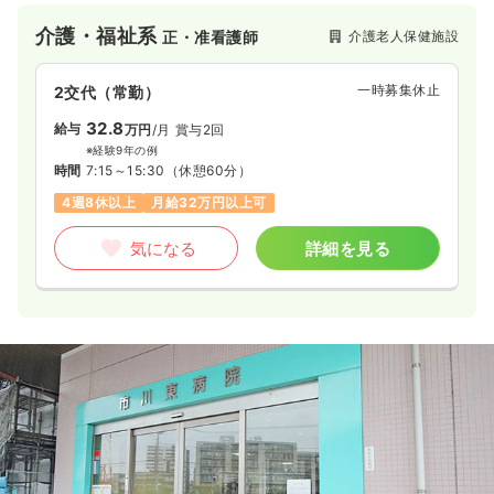
介護・福祉系
介護老人保健施設
正・准看護師
一時募集休止
2交代（常勤）
32.8
給与
万円
/月
賞与2回
※経験9年の例
時間
7:15～15:30
（休憩60分）
4週8休以上
月給32万円以上可
気になる
詳細を見る