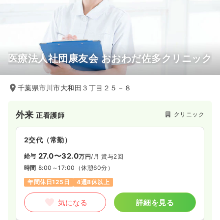
気になる
詳細を見る
医療法人社団康友会 おおわだ佐多クリニック
千葉県市川市大和田３丁目２５－８
外来
クリニック
正看護師
2交代（常勤）
27.0〜32.0
給与
万円
/月
賞与2回
時間
8:00～17:00
（休憩60分）
年間休日125日
4週8休以上
気になる
詳細を見る