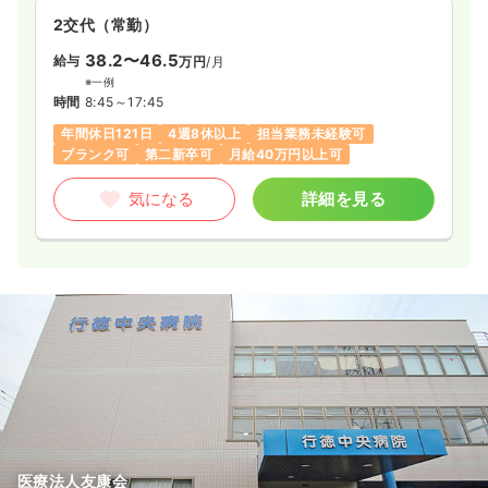
2交代（常勤）
38.2〜46.5
給与
万円
/月
※一例
時間
8:45～17:45
年間休日121日
4週8休以上
担当業務未経験可
ブランク可
第二新卒可
月給40万円以上可
気になる
詳細を見る
医療法人友康会