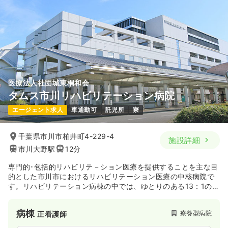
医療法人社団城東桐和会
タムス市川リハビリテーション病院
エージェント求人
車通勤可
託児所
寮
千葉県市川市柏井町4-229-4
施設詳細
市川大野駅
12分
専門的･包括的リハビリテ－ション医療を提供することを主な目
的とした市川市におけるリハビリテーション医療の中核病院で
す。リハビリテーション病棟の中では、ゆとりのある13：1の看
護配置で働きやすい環境です。
病棟
療養型病院
正看護師