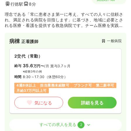
行徳駅
8分
理念である「常に患者さま第一に考え、すべての人々に信頼さ
れ、満足される病院を目指します」に基づき、地域に必要とさ
れる医療・看護を提供する救急病院です。チーム医療を実践す
るべく専門性を発揮しながらも、職種間の壁を作らず患者様の
為に日々邁進しています。
病棟
一般病院
正看護師
2交代（常勤）
35.6
給与
万円〜
/月
賞与3.7ヶ月
※経験3年の例
時間
8:30～17:30
（休憩60分）
4週8休以上
担当業務未経験可
ブランク可
第二新卒可
月給37万円以上可
気になる
詳細を見る
救急外来
一般病院
正看護師
すべての求人を見る
2