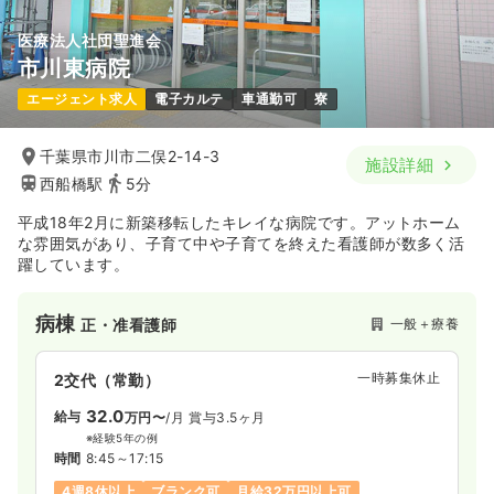
医療法人社団聖進会
市川東病院
エージェント求人
電子カルテ
車通勤可
寮
千葉県市川市二俣2-14-3
施設詳細
西船橋駅
5分
平成18年2月に新築移転したキレイな病院です。アットホーム
な雰囲気があり、子育て中や子育てを終えた看護師が数多く活
躍しています。
病棟
一般＋療養
正・准看護師
一時募集休止
2交代（常勤）
32.0
給与
万円〜
/月
賞与3.5ヶ月
※経験5年の例
時間
8:45～17:15
4週8休以上
ブランク可
月給32万円以上可