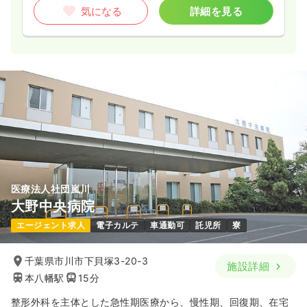
気になる
詳細を見る
医療法人社団嵐川
大野中央病院
エージェント求人
電子カルテ
車通勤可
託児所
寮
千葉県市川市下貝塚3-20-3
施設詳細
本八幡駅
15分
整形外科を主体とした急性期医療から、慢性期、回復期、在宅