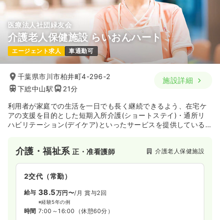
医療法人社団緑友会
介護老人保健施設 らいおんハート
エージェント求人
車通勤可
千葉県市川市柏井町4-296-2
施設詳細
下総中山駅
21分
利用者が家庭での生活を一日でも長く継続できるよう、在宅ケ
アの支援を目的とした短期入所介護(ショートステイ)・通所リ
ハビリテーション(デイケア)といったサービスを提供している
介護老人保健施設です。
介護・福祉系
介護老人保健施設
正・准看護師
2交代（常勤）
38.5
給与
万円〜
/月
賞与2回
※経験5年の例
時間
7:00～16:00
（休憩60分）