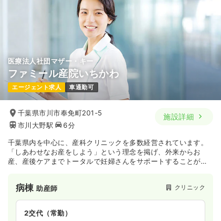
医療法人社団マザー・キー
ファミール産院いちかわ
エージェント求人
車通勤可
千葉県市川市奉免町201-5
施設詳細
市川大野駅
6分
千葉県内を中心に、産科クリニックを多数経営されています。
「しあわせなお産をしよう」という理念を掲げ、外来からお
産、産後ケアまでトータルで妊婦さんをサポートすることがで
きます。
病棟
クリニック
助産師
2交代（常勤）