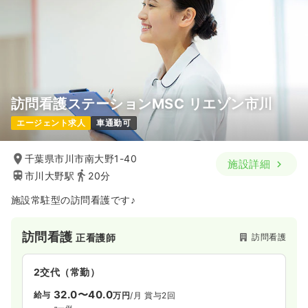
年間休日121日
4週8休以上
担当業務未経験可
ブランク可
第二新卒可
気になる
詳細を見る
病棟
一般病院
正看護師 / 管理職
訪問看護ステーションMSC リエゾン市川
エージェント求人
車通勤可
一時募集休止
2交代（常勤）
給与
お問い合わせください
千葉県市川市南大野1-40
施設詳細
時間
8:30～17:00
市川大野駅
20分
4週8休以上
第二新卒可
施設常駐型の訪問看護です♪
気になる
詳細を見る
訪問看護
訪問看護
正看護師
2交代（常勤）
32.0〜40.0
給与
万円
/月
賞与2回