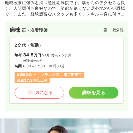
地域医療に強みを持つ急性期病院です。駅からのアクセスも良
く、人間関係も良好なので、笑顔が絶えない居心地のいい職場
です。また、経験豊富なスタッフも多く、スキルを身に付けた
い看護師さんも安心して業務につくことが出来ます★
病棟
一般病院
正・准看護師
2交代（常勤）
34.8
給与
万円〜
/月
賞与2.5ヶ月
※経験5年の例
時間
8:30～17:30
（休憩60分）
4週8休以上
ブランク可
第二新卒可
月給37万円以上可
気になる
詳細を見る