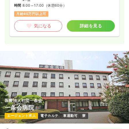
※一例
時間
8:00～17:00
（休憩60分）
月給40万円以上可
気になる
詳細を見る
医療法人社団一条会
一条会病院
エージェント求人
電子カルテ
車通勤可
寮