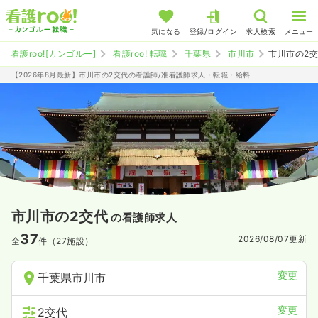
気になる
登録/ログイン
求人検索
メニュー
看護roo![カンゴルー]
看護roo! 転職
千葉県
市川市
市川市の2
【2026年8月最新】市川市の2交代の看護師/准看護師求人・転職・給料
市川市の2交代
の看護師求人
37
2026/08/07
更新
全
件（27施設）
変更
千葉県市川市
変更
2交代