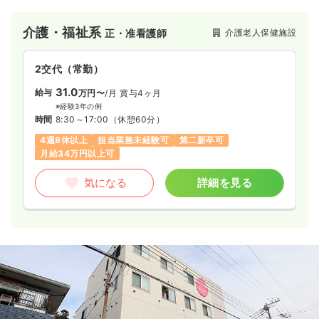
介護・福祉系
介護老人保健施設
正・准看護師
2交代（常勤）
31.0
給与
万円〜
/月
賞与4ヶ月
※経験3年の例
時間
8:30～17:00
（休憩60分）
4週8休以上
担当業務未経験可
第二新卒可
月給34万円以上可
気になる
詳細を見る