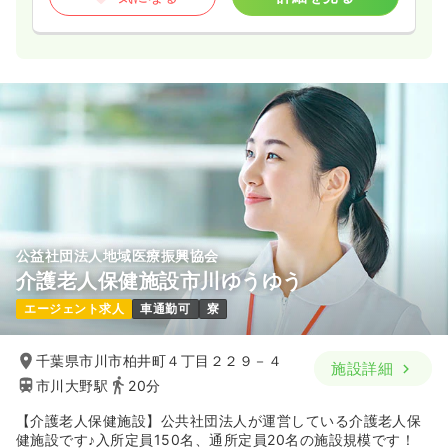
公益社団法人地域医療振興協会
介護老人保健施設市川ゆうゆう
エージェント求人
車通勤可
寮
千葉県市川市柏井町４丁目２２９－４
施設詳細
市川大野駅
20分
【介護老人保健施設】公共社団法人が運営している介護老人保
健施設です♪入所定員150名、通所定員20名の施設規模です！