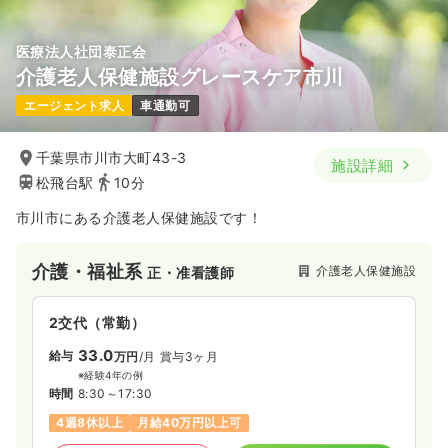
医療法人社団泰正会
介護老人保健施設グレースケア市川
エージェント求人
車通勤可
千葉県市川市大町43-3
施設詳細
松飛台駅
10分
市川市にある介護老人保健施設です！
介護・福祉系
介護老人保健施設
正・准看護師
2交代（常勤）
33.0
給与
万円
/月
賞与3ヶ月
※経験4年の例
時間
8:30～17:30
4週8休以上
月給40万円以上可