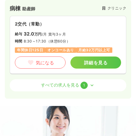
病棟
クリニック
助産師
2交代（常勤）
32.0
給与
万円
/月
賞与3ヶ月
時間
8:30～17:30
（休憩60分）
年間休日125日
オンコールあり
月給32万円以上可
気になる
詳細を見る
外来
クリニック
正・准看護師
すべての求人を見る
1
2交代（常勤）
25.0
給与
万円
/月
賞与3ヶ月
時間
8:30～17:30
（休憩60分）
年間休日125日
オンコールあり
月給25万円以上可