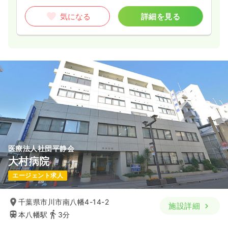
気になる
詳細を見る
医療法人社団平静会
大村病院
エージェント求人
千葉県市川市南八幡4-14-2
施設詳細
本八幡駅
3分