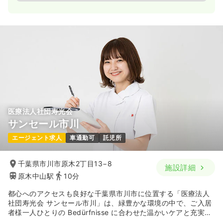
医療法人社団寿光会
サンセール市川
エージェント求人
車通勤可
託児所
千葉県市川市原木2丁目13−8
施設詳細
原木中山駅
10分
都心へのアクセスも良好な千葉県市川市に位置する「医療法人
社団寿光会 サンセール市川」は、緑豊かな環境の中で、ご入居
者様一人ひとりの Bedürfnisse に合わせた温かいケアと充実し
た生活をサポートする介護老人保健施設です。