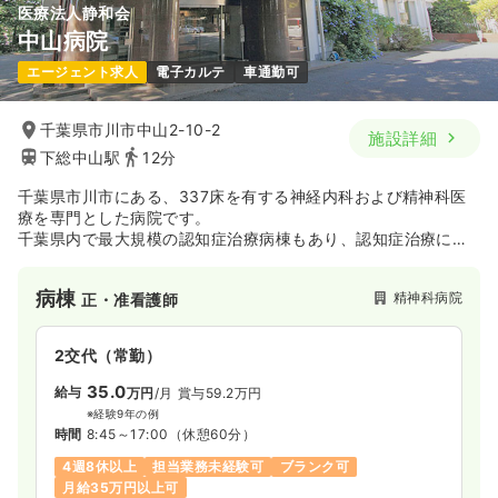
医療法人静和会
中山病院
エージェント求人
電子カルテ
車通勤可
千葉県市川市中山2-10-2
施設詳細
下総中山駅
12分
千葉県市川市にある、337床を有する神経内科および精神科医
療を専門とした病院です。
千葉県内で最大規模の認知症治療病棟もあり、認知症治療にも
力を入れていらっしゃいます。
病棟
精神科病院
正・准看護師
2交代（常勤）
35.0
給与
万円
/月
賞与59.2万円
※経験9年の例
時間
8:45～17:00
（休憩60分）
4週8休以上
担当業務未経験可
ブランク可
月給35万円以上可