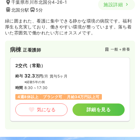
千葉県市川市北国分4-26-1
施設詳細
北国分駅
5分
緑に囲まれた、看護に集中できる静かな環境の病院です。福利
厚生も充実しており、働きやすい環境が整っています。落ち着
いた雰囲気で働かれたい方にオススメです。
病棟
一般＋療養
正看護師
2交代（常勤）
32.3
給与
万円
/月
賞与5ヶ月
※経験5年の例
時間
8:30～17:30
4週8休以上
ブランク可
月給34万円以上可
気になる
詳細を見る