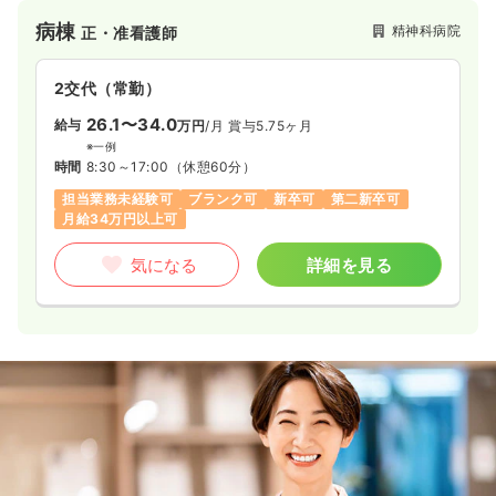
気になる
詳細を見る
病棟
精神科病院
正・准看護師
2交代（常勤）
26.1〜34.0
給与
万円
/月
賞与5.75ヶ月
※一例
時間
8:30～17:00
（休憩60分）
担当業務未経験可
ブランク可
新卒可
第二新卒可
月給34万円以上可
気になる
詳細を見る