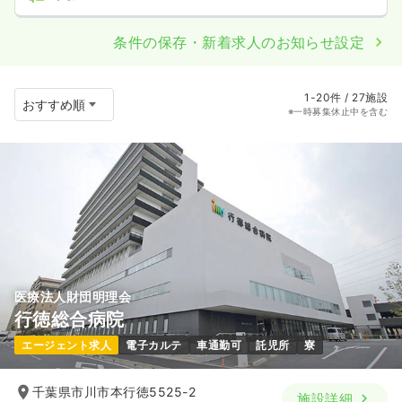
条件の保存・新着求人のお知らせ設定
1-20件 / 27施設
※一時募集休止中を含む
医療法人財団明理会
行徳総合病院
エージェント求人
電子カルテ
車通勤可
託児所
寮
千葉県市川市本行徳5525-2
施設詳細