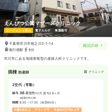
えんぴつ公園マザーズクリニック
エージェント求人
電子カルテ
車通勤可
千葉県市川市相之川3-1-14
施設詳細
南行徳駅
8分
市川市にある地域密着型の産婦人科クリニックです。
病棟
クリニック
助産師
2交代（常勤）
36.0
給与
万円〜
/月
賞与2.8ヶ月
※経験5年の例
時間
8:30～17:30
（休憩60分）
4週8休以上
ブランク可
月給40万円以上可