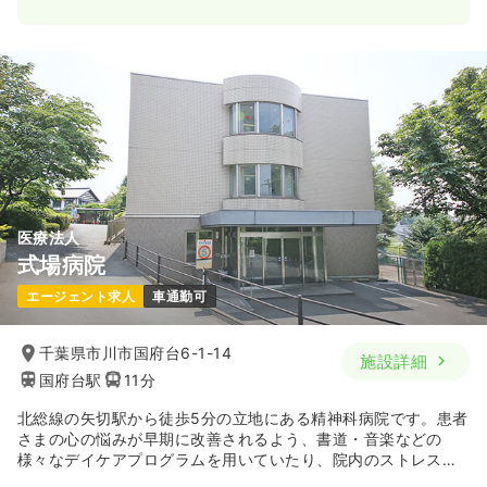
2交代（常勤）
30.4
給与
万円〜
/月
賞与3.7ヶ月
※経験3年の例
時間
8:30～17:30
（休憩60分）
4週8休以上
オンコールあり
ブランク可
第二新卒可
月給32万円以上可
気になる
詳細を見る
医療法人
式場病院
ICU系
一般病院
正看護師
エージェント求人
車通勤可
2交代（常勤）
千葉県市川市国府台6-1-14
施設詳細
30.4
給与
万円〜
/月
賞与3.7ヶ月
国府台駅
11分
※経験3年の例
時間
8:30～17:30
（休憩60分）
北総線の矢切駅から徒歩5分の立地にある精神科病院です。患者
4週8休以上
ブランク可
第二新卒可
さまの心の悩みが早期に改善されるよう、書道・音楽などの
月給31万円以上可
様々なデイケアプログラムを用いていたり、院内のストレスケ
ア病棟前にあるバラ園での院内活動も行っております。