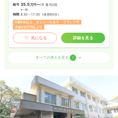
35.5
給与
万円〜
/月
賞与2回
※一例
時間
8:30～17:30
（休憩60分）
4週8休以上
オンコールあり
ブランク可
月給35万円以上可
気になる
詳細を見る
病棟
クリニック
正・准看護師
すべての求人を見る
1
一時募集休止
2交代（常勤）
33.5
給与
万円〜
/月
賞与2回
※一例
時間
8:30～17:30
4週8休以上
ブランク可
月給33万円以上可
気になる
詳細を見る