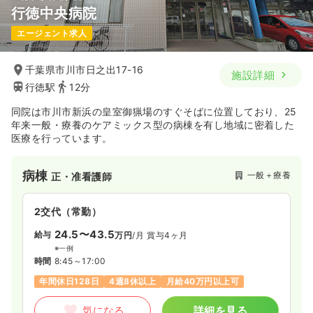
行徳中央病院
エージェント求人
千葉県市川市日之出17-16
施設詳細
行徳駅
12分
同院は市川市新浜の皇室御猟場のすぐそばに位置しており、25
年来一般・療養のケアミックス型の病棟を有し地域に密着した
医療を行っています。
病棟
一般＋療養
正・准看護師
2交代（常勤）
24.5〜43.5
給与
万円
/月
賞与4ヶ月
※一例
時間
8:45～17:00
年間休日128日
4週8休以上
月給40万円以上可
気になる
詳細を見る