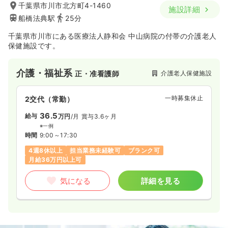
千葉県市川市北方町4-1460
施設詳細
船橋法典駅
25分
千葉県市川市にある医療法人静和会 中山病院の付帯の介護老人
保健施設です。
介護・福祉系
介護老人保健施設
正・准看護師
一時募集休止
2交代（常勤）
36.5
給与
万円
/月
賞与3.6ヶ月
※一例
時間
9:00～17:30
4週8休以上
担当業務未経験可
ブランク可
月給36万円以上可
気になる
詳細を見る