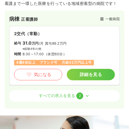
看護まで一環した医療を行っている地域密着型の病院です！
病棟
一般病院
正看護師
2交代（常勤）
31.0
給与
万円
/月
賞与89.2万円
※経験4年の例
時間
8:30～17:00
（休憩60分）
4週8休以上
ブランク可
月給32万円以上可
気になる
詳細を見る
外来
一般病院
正看護師
すべての求人を見る
2
2交代（常勤）
給与
お問い合わせください
時間
8:30～17:00