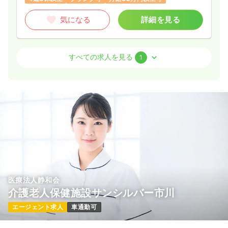
気になる
詳細を見る
オペ室(手術室)
一般＋療養
正・准看護師
すべての求人を見る
1
一時募集休止
2交代（常勤）
35.0
給与
万円〜
/月
賞与3ヶ月
※一例
時間
8:45～17:15
（休憩60分）
4週8休以上
月給35万円以上可
気になる
詳細を見る
医療法人静和会
介護老人保健施設サンシルバー市川
エージェント求人
車通勤可