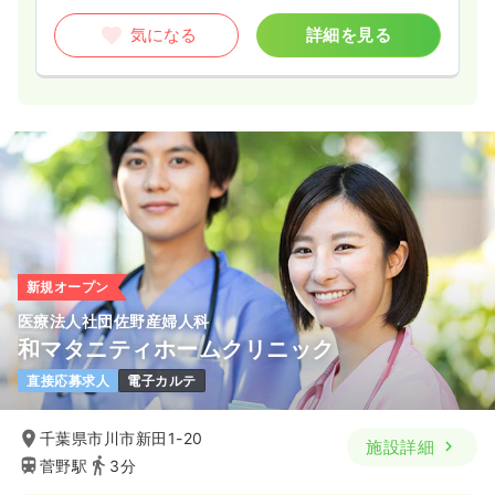
気になる
詳細を見る
新規オープン
医療法人社団佐野産婦人科
和マタニティホームクリニック
直接応募求人
電子カルテ
千葉県市川市新田1-20
施設詳細
菅野駅
3分