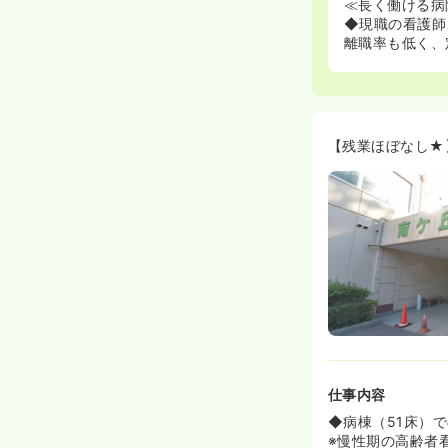
≪長く働ける病
◆現職の看護師
離職率も低く、
【残業ほぼなし★
仕事内容
◆病棟（51床）
※慢性期の高齢者