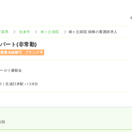
千葉県
佐倉市
南ヶ丘病院
南ヶ丘病院 病棟の看護師求人
 パート(非常勤)
当業務未経験可
ブランク可
ーカリ優都会
 / 京成臼井駅 バス6分
円
/回