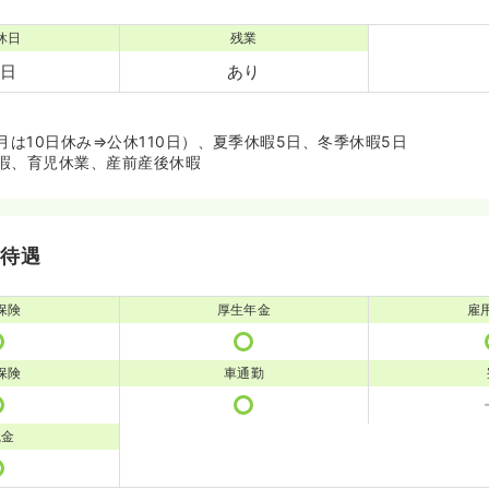
休日
残業
0日
あり
月は10日休み⇒公休110日）、夏季休暇5日、冬季休暇5日
暇、育児休業、産前産後休暇
・待遇
保険
厚生年金
雇
保険
車通勤
職金