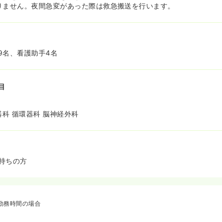
りません。夜間急変があった際は救急搬送を行います。
9名、看護助手4名
目
器科 循環器科 脳神経外科
持ちの方
勤務時間の場合