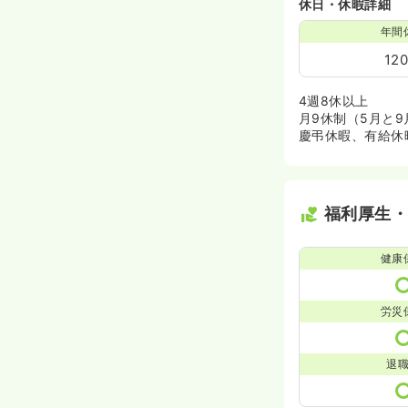
休日・休暇詳細
年間
12
4週8休以上
月9休制（5月と9
慶弔休暇、有給休
福利厚生
健康
労災
退