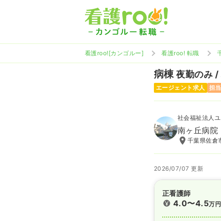
看護roo![カンゴルー]
看護roo! 転職
病棟
夜勤のみ /
エージェント求人
担
社会福祉法人ユ
南ヶ丘病院
千葉県佐倉市
2026/07/07 更新
正看護師
4.0〜4.5
万