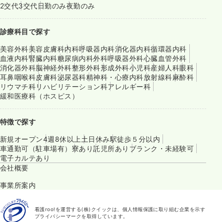
2交代
3交代
日勤のみ
夜勤のみ
診療科目で探す
美容外科
美容皮膚科
内科
呼吸器内科
消化器内科
循環器内科
血液内科
腎臓内科
糖尿病内科
外科
呼吸器外科
心臓血管外科
消化器外科
脳神経外科
整形外科
形成外科
小児科
産婦人科
眼科
耳鼻咽喉科
皮膚科
泌尿器科
精神科・心療内科
放射線科
麻酔科
リウマチ科
リハビリテーション科
アレルギー科
緩和医療科（ホスピス）
特徴で探す
新規オープン
4週8休以上
土日休み
駅徒歩５分以内
車通勤可（駐車場有）
寮あり
託児所あり
ブランク・未経験可
電子カルテあり
会社概要
事業所案内
看護roo!を運営する(株)クイックは、個人情報保護に取り組む企業を示す
プライバシーマークを取得しています。