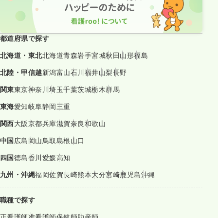
都道府県で探す
北海道・東北
北海道
青森
岩手
宮城
秋田
山形
福島
北陸・甲信越
新潟
富山
石川
福井
山梨
長野
関東
東京
神奈川
埼玉
千葉
茨城
栃木
群馬
東海
愛知
岐阜
静岡
三重
関西
大阪
京都
兵庫
滋賀
奈良
和歌山
中国
広島
岡山
鳥取
島根
山口
四国
徳島
香川
愛媛
高知
九州・沖縄
福岡
佐賀
長崎
熊本
大分
宮崎
鹿児島
沖縄
職種で探す
正看護師
准看護師
保健師
助産師