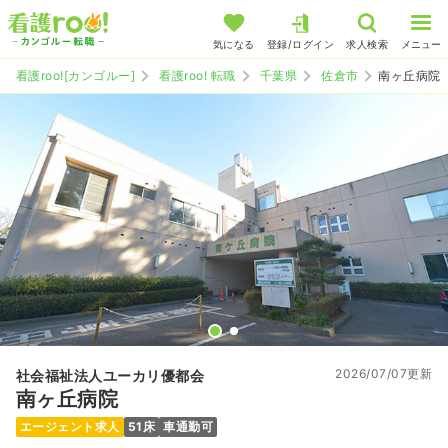
気になる
登録/ログイン
求人検索
メニュー
看護roo![カンゴルー]
看護roo! 転職
千葉県
佐倉市
南ヶ丘病院
2026/07/07更新
社会福祉法人ユーカリ優都会
南ヶ丘病院
エージェント求人
51床
車通勤可