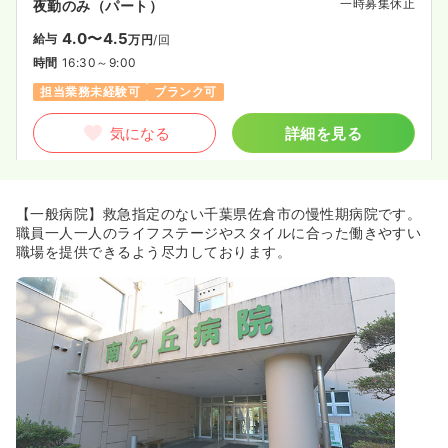
一時募集休止
夜勤のみ（パート）
4.0〜4.5
給与
万円
/回
時間
16:30～9:00
担当業務未経験可
ブランク可
気になる
詳細を見る
【一般病院】救急指定のない千葉県佐倉市の慢性期病院です。
職員一人一人のライフステージやスタイルに合った働きやすい
職場を提供できるよう尽力しております。