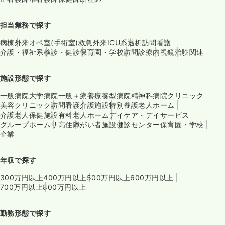
担当業務で探す
病棟
外来
オペ室(手術室)
救急外来
ICU系
透析
訪問看護
介護・福祉系
検診・健診
保育園・学校
訪問診療
内視鏡
治験関連
施設形態で探す
一般病院
大学病院
一般＋療養
療養型病院
精神科病院
クリニック
美容クリニック
訪問看護
介護施設
特別養護老人ホーム
介護老人保健施設
有料老人ホーム
デイケア・デイサービス
グループホーム
サ高住
障がい者施設
健診センター
保育園・学校
企業
年収で探す
300万円以上
400万円以上
500万円以上
600万円以上
700万円以上
800万円以上
勤務形態で探す