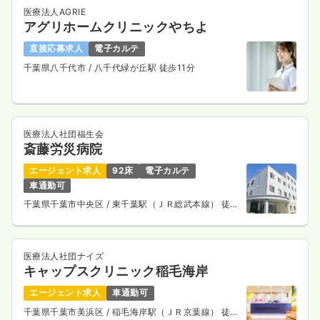
医療法人AGRIE
アグリホームクリニックやちよ
直接応募求人
電子カルテ
千葉県八千代市
/ 八千代緑が丘駅 徒歩11分
医療法人社団福生会
斎藤労災病院
エージェント求人
92床
電子カルテ
車通勤可
千葉県千葉市中央区
/ 東千葉駅（ＪＲ総武本線） 徒歩
15分
医療法人社団ナイズ
キャップスクリニック稲毛海岸
エージェント求人
車通勤可
千葉県千葉市美浜区
/ 稲毛海岸駅（ＪＲ京葉線） 徒歩