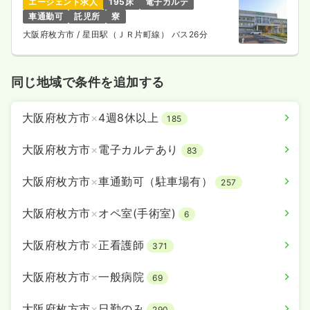
エージェント求人
195床
電子カルテ
車通勤可
託児所
寮
大阪府枚方市
/ 星田駅（ＪＲ片町線） バス26分
同じ地域で条件を追加する
大阪府枚方市
×
4週8休以上
185
大阪府枚方市
×
電子カルテあり
83
大阪府枚方市
×
車通勤可（駐車場有）
257
大阪府枚方市
×
オペ室(手術室)
6
大阪府枚方市
×
正看護師
371
大阪府枚方市
×
一般病院
69
大阪府枚方市
×
日勤のみ
290