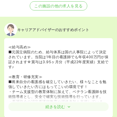
この施設の他の求人を見る
キャリアアドバイザーのおすすめポイント
≪給与高め≫
■元国立病院のため、給与体系は国の人事院によって決定
されています。当院は1年目の看護師でも年収400万円が保
証されます☆賞与は3.95ヶ月分（平成22年度実績）支給で
す♪
≪教育・研修充実≫
■将来自分の看護感を確立していきたい、様々なことを勉
強していきたい方にはもってこいの環境です！
・チーム支援型の教育体制に加えて、ベテラン看護師を技
術指導者とし、安全で確実な技術指導を行っています。
・看護協会の認定看護師教育や研修参加も支援していま
す。看護研究活動は外部講師の指導を受け、多くの研究発
続きを読む
表会に参加しています♪
・現在【救急・感染・慢性心不全・集中ケア・関化学療法