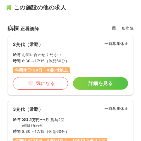
この施設の他の求人
病棟
一般病院
正看護師
一時募集休止
2交代（常勤）
給与
お問い合わせください
時間
8:30～17:15
（休憩60分）
年間休日128日
4週8休以上
気になる
詳細を見る
一時募集休止
3交代（常勤）
30.1
給与
万円〜
/月
賞与2回
※経験5年の例
時間
8:30～17:15
（休憩60分）
年間休日128日
4週8休以上
月給32万円以上可