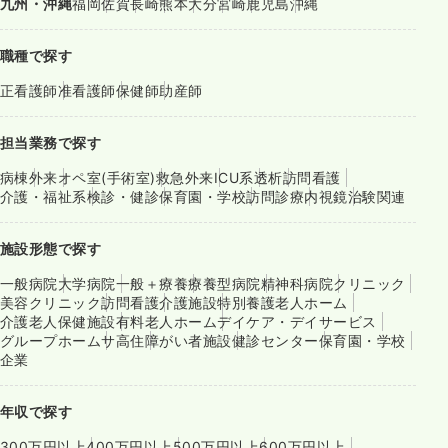
九州・沖縄
福岡
佐賀
長崎
熊本
大分
宮崎
鹿児島
沖縄
職種で探す
正看護師
准看護師
保健師
助産師
担当業務で探す
病棟
外来
オペ室(手術室)
救急外来
ICU系
透析
訪問看護
介護・福祉系
検診・健診
保育園・学校
訪問診療
内視鏡
治験関連
施設形態で探す
一般病院
大学病院
一般＋療養
療養型病院
精神科病院
クリニック
美容クリニック
訪問看護
介護施設
特別養護老人ホーム
介護老人保健施設
有料老人ホーム
デイケア・デイサービス
グループホーム
サ高住
障がい者施設
健診センター
保育園・学校
企業
年収で探す
300万円以上
400万円以上
500万円以上
600万円以上