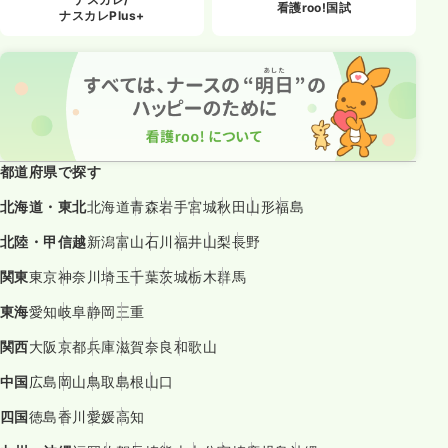
看護roo!国試
ナスカレPlus+
都道府県で探す
北海道・東北
北海道
青森
岩手
宮城
秋田
山形
福島
北陸・甲信越
新潟
富山
石川
福井
山梨
長野
関東
東京
神奈川
埼玉
千葉
茨城
栃木
群馬
東海
愛知
岐阜
静岡
三重
関西
大阪
京都
兵庫
滋賀
奈良
和歌山
中国
広島
岡山
鳥取
島根
山口
四国
徳島
香川
愛媛
高知