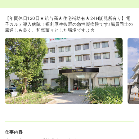
看護の認定看護師看護師がいます☆勉強したい方は病院の
バックアップもあります。
【年間休日120日★給与高★住宅補助有★24H託児所有り】電
≪KKR≫
子カルテ導入病院！福利厚生抜群の急性期病院です♪職員同士の
■国家公務員共済組合連合会（KKR）は、国家公務員の年
風通しも良く、和気藹々とした職場ですよ☆
金や福祉事業に関する業務を加入共済組合と共同で行うこ
とを目的に設立されています。全国に35箇所の病院を運営
すると共に47箇所の宿泊施設も運営しています。もちろん
ネットワークを活かして他府県への転勤も可能です。
仕事内容