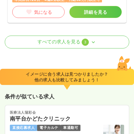
気になる
詳細を見る
オペ室(手術室)
一般病院
正看護師
すべての求人を見る
3
一時募集休止
2交代（常勤）
33.4
給与
万円
/月
賞与3.95ヶ月
※一例
イメージに合う求人は見つかりましたか？
時間
8:30～17:15
他の求人も比較してみましょう！
年間休日131日
4週8休以上
月給33万円以上可
条件が似ている求人
気になる
詳細を見る
医療法人陽彩会
南平台かどたクリニック
ICU系
一般病院
正看護師
直接応募求人
電子カルテ
車通勤可