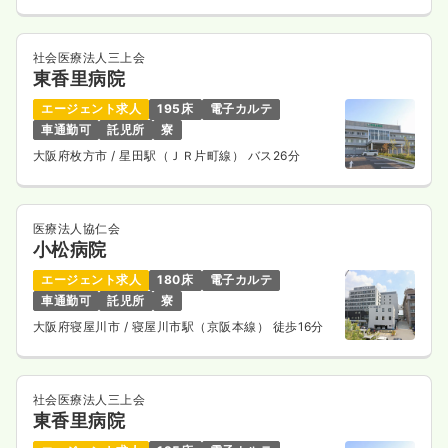
社会医療法人三上会
東香里病院
エージェント求人
195床
電子カルテ
車通勤可
託児所
寮
大阪府枚方市
/ 星田駅（ＪＲ片町線） バス26分
医療法人協仁会
小松病院
エージェント求人
180床
電子カルテ
車通勤可
託児所
寮
大阪府寝屋川市
/ 寝屋川市駅（京阪本線） 徒歩16分
社会医療法人三上会
東香里病院