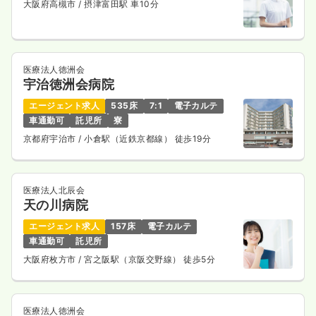
大阪府高槻市
/ 摂津富田駅 車10分
一時募集休止
2交代（常勤）
30.1
給与
万円〜
/月
賞与2回
※経験5年の例
時間
8:30～17:15
医療法人徳洲会
宇治徳洲会病院
年間休日131日
4週8休以上
月給32万円以上可
エージェント求人
535床
7:1
電子カルテ
気になる
詳細を見る
車通勤可
託児所
寮
京都府宇治市
/ 小倉駅（近鉄京都線） 徒歩19分
一時募集休止
3交代（常勤）
医療法人北辰会
給与
お問い合わせください
天の川病院
時間
8:30～17:15
エージェント求人
157床
電子カルテ
年間休日131日
4週8休以上
車通勤可
託児所
気になる
詳細を見る
大阪府枚方市
/ 宮之阪駅（京阪交野線） 徒歩5分
医療法人徳洲会