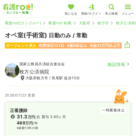
気になる
登録/ログイン
求人検索
メニュー
看護roo![カンゴルー]
看護roo! 転職
大阪府
枚方市
枚方公済病
オペ室(手術室)
日勤のみ / 常勤
エージェント求人
年間休日131日
4週8休以上
月給31万円以上可
国家公務員共済組合連合会
施設情報
枚方公済病院
大阪府枚方市 / 長尾駅 徒歩10分
2026/07/23 更新
正看護師
一時募集休止
31.3
賞与 3.95ヶ月
万円
/月
489
万円
/年
※経験10年の例