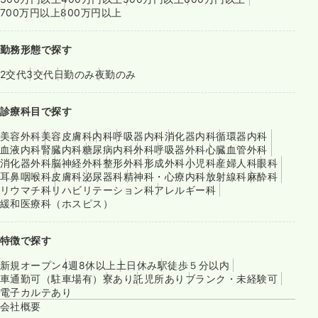
700万円以上
800万円以上
勤務形態で探す
2交代
3交代
日勤のみ
夜勤のみ
診療科目で探す
美容外科
美容皮膚科
内科
呼吸器内科
消化器内科
循環器内科
血液内科
腎臓内科
糖尿病内科
外科
呼吸器外科
心臓血管外科
消化器外科
脳神経外科
整形外科
形成外科
小児科
産婦人科
眼科
耳鼻咽喉科
皮膚科
泌尿器科
精神科・心療内科
放射線科
麻酔科
リウマチ科
リハビリテーション科
アレルギー科
緩和医療科（ホスピス）
特徴で探す
新規オープン
4週8休以上
土日休み
駅徒歩５分以内
車通勤可（駐車場有）
寮あり
託児所あり
ブランク・未経験可
電子カルテあり
会社概要