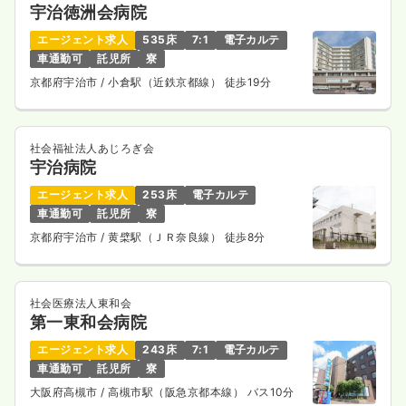
宇治徳洲会病院
エージェント求人
535床
7:1
電子カルテ
車通勤可
託児所
寮
京都府宇治市
/ 小倉駅（近鉄京都線） 徒歩19分
社会福祉法人あじろぎ会
宇治病院
エージェント求人
253床
電子カルテ
車通勤可
託児所
寮
京都府宇治市
/ 黄檗駅（ＪＲ奈良線） 徒歩8分
社会医療法人東和会
第一東和会病院
エージェント求人
243床
7:1
電子カルテ
車通勤可
託児所
寮
大阪府高槻市
/ 高槻市駅（阪急京都本線） バス10分