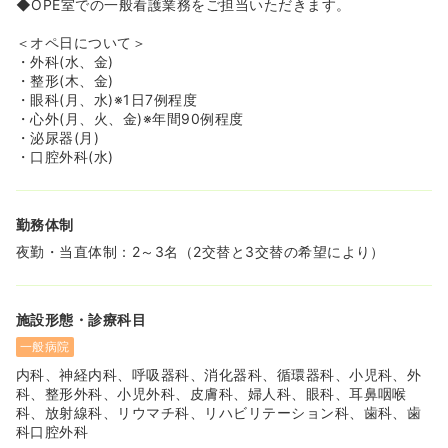
◆OPE室での一般看護業務をご担当いただきます。
＜オペ日について＞
・外科(水、金)
・整形(木、金)
・眼科(月、水)※1日7例程度
・心外(月、火、金)※年間90例程度
・泌尿器(月)
・口腔外科(水)
勤務体制
夜勤・当直体制：2～3名（2交替と3交替の希望により）
施設形態・診療科目
一般病院
内科、神経内科、呼吸器科、消化器科、循環器科、小児科、外
科、整形外科、小児外科、皮膚科、婦人科、眼科、耳鼻咽喉
科、放射線科、リウマチ科、リハビリテーション科、歯科、歯
科口腔外科