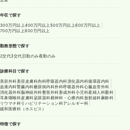
年収で探す
300万円以上
400万円以上
500万円以上
600万円以上
700万円以上
800万円以上
勤務形態で探す
2交代
3交代
日勤のみ
夜勤のみ
診療科目で探す
美容外科
美容皮膚科
内科
呼吸器内科
消化器内科
循環器内科
血液内科
腎臓内科
糖尿病内科
外科
呼吸器外科
心臓血管外科
消化器外科
脳神経外科
整形外科
形成外科
小児科
産婦人科
眼科
耳鼻咽喉科
皮膚科
泌尿器科
精神科・心療内科
放射線科
麻酔科
リウマチ科
リハビリテーション科
アレルギー科
緩和医療科（ホスピス）
特徴で探す