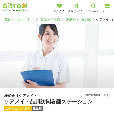
気になる
登録/ログイン
求人検索
メニュー
看護roo![カンゴルー]
看護roo! 転職
東京都
品川区
ケアメイト
2026/08/03更新
株式会社ケアメイト
ケアメイト品川訪問看護ステーション
エージェント求人
託児所