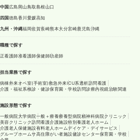
中国
広島
岡山
鳥取
島根
山口
四国
徳島
香川
愛媛
高知
九州・沖縄
福岡
佐賀
長崎
熊本
大分
宮崎
鹿児島
沖縄
職種で探す
正看護師
准看護師
保健師
助産師
担当業務で探す
病棟
外来
オペ室(手術室)
救急外来
ICU系
透析
訪問看護
介護・福祉系
検診・健診
保育園・学校
訪問診療
内視鏡
治験関連
施設形態で探す
一般病院
大学病院
一般＋療養
療養型病院
精神科病院
クリニック
美容クリニック
訪問看護
介護施設
特別養護老人ホーム
介護老人保健施設
有料老人ホーム
デイケア・デイサービス
グループホーム
サ高住
障がい者施設
健診センター
保育園・学校
企業