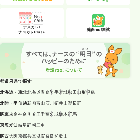
ナスカレ/
看護roo!国試
ナスカレPlus+
都道府県で探す
北海道・東北
北海道
青森
岩手
宮城
秋田
山形
福島
北陸・甲信越
新潟
富山
石川
福井
山梨
長野
関東
東京
神奈川
埼玉
千葉
茨城
栃木
群馬
東海
愛知
岐阜
静岡
三重
関西
大阪
京都
兵庫
滋賀
奈良
和歌山