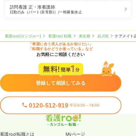
訪問看護
正・准看護師
日勤のみ（パート(非常勤)）
/一時募集休止
看護roo![カンゴルー]
看護roo! 転職
東京都
品川区
ケアメイト
「希望に合う求人があるか知りたい」
「転職するかどうか迷っている」など
お気軽にご相談ください
登録して相談してみる
0120-512-919
平日9:00～18:00
看護roo!転職とは
Myページ