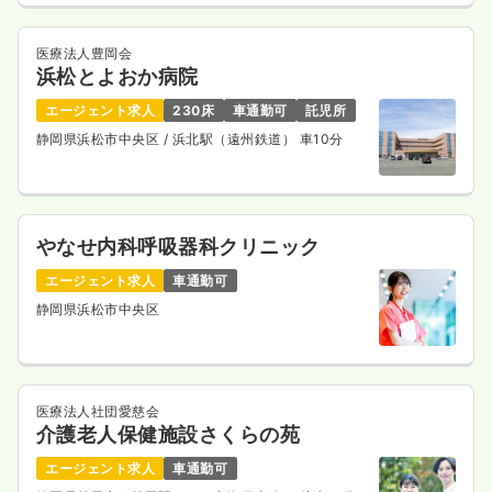
医療法人豊岡会
浜松とよおか病院
エージェント求人
230床
車通勤可
託児所
静岡県浜松市中央区
/ 浜北駅（遠州鉄道） 車10分
やなせ内科呼吸器科クリニック
エージェント求人
車通勤可
静岡県浜松市中央区
医療法人社団愛慈会
介護老人保健施設さくらの苑
エージェント求人
車通勤可