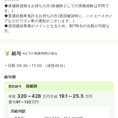
◆保健師資格をお持ちの方(保健師としての実務経験は不問で
す。)
◆普通自動車免許をお持ちの方(巡回健診時に、ハイエースやノ
アなどのワゴン車の運転がございます。)
◆巡回健診業務がメインとなるため、朝7時台の出勤が可能な
方。
給与
※以下の勤務時間の場合
日勤
08:30～17:00 （休憩45分）
給与例
保健師
想定給与
320～428
19.1～25.5
年収
万円
月給
万円
賞与
91～122
万円
月給内訳