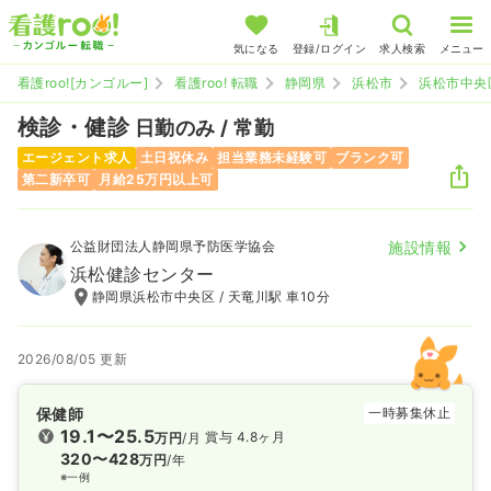
気になる
登録/ログイン
求人検索
メニュー
看護roo![カンゴルー]
看護roo! 転職
静岡県
浜松市
浜松市中央
検診・健診
日勤のみ / 常勤
エージェント求人
土日祝休み
担当業務未経験可
ブランク可
第二新卒可
月給25万円以上可
公益財団法人静岡県予防医学協会
施設情報
浜松健診センター
静岡県浜松市中央区 / 天竜川駅 車10分
2026/08/05 更新
保健師
一時募集休止
19.1〜25.5
賞与 4.8ヶ月
万円
/月
320〜428
万円
/年
※一例