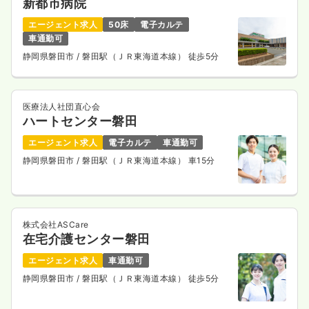
新都市病院
エージェント求人
50床
電子カルテ
車通勤可
静岡県磐田市
/ 磐田駅（ＪＲ東海道本線） 徒歩5分
医療法人社団直心会
ハートセンター磐田
エージェント求人
電子カルテ
車通勤可
静岡県磐田市
/ 磐田駅（ＪＲ東海道本線） 車15分
株式会社ASCare
在宅介護センター磐田
エージェント求人
車通勤可
静岡県磐田市
/ 磐田駅（ＪＲ東海道本線） 徒歩5分