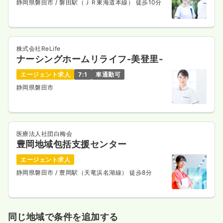
静岡県磐田市
/ 磐田駅（ＪＲ東海道本線） 徒歩10分
株式会社ReLife
ナーシングホームリライフ-美登里-
エージェント求人
7:1
車通勤可
静岡県磐田市
医療法人社団白梅会
豊岡地域包括支援センター
エージェント求人
静岡県磐田市
/ 豊岡駅（天竜浜名湖線） 徒歩8分
同じ地域で条件を追加する