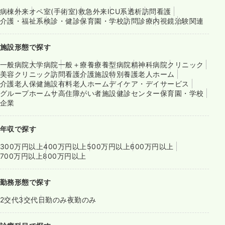
病棟
外来
オペ室(手術室)
救急外来
ICU系
透析
訪問看護
介護・福祉系
検診・健診
保育園・学校
訪問診療
内視鏡
治験関連
施設形態で探す
一般病院
大学病院
一般＋療養
療養型病院
精神科病院
クリニック
美容クリニック
訪問看護
介護施設
特別養護老人ホーム
介護老人保健施設
有料老人ホーム
デイケア・デイサービス
グループホーム
サ高住
障がい者施設
健診センター
保育園・学校
企業
年収で探す
300万円以上
400万円以上
500万円以上
600万円以上
700万円以上
800万円以上
勤務形態で探す
2交代
3交代
日勤のみ
夜勤のみ