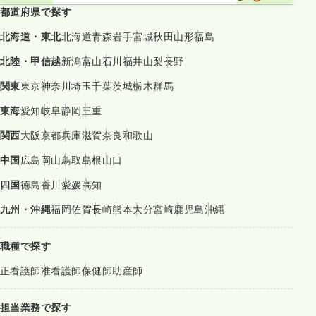
都道府県で探す
北海道・東北
北海道
青森
岩手
宮城
秋田
山形
福島
北陸・甲信越
新潟
富山
石川
福井
山梨
長野
関東
東京
神奈川
埼玉
千葉
茨城
栃木
群馬
東海
愛知
岐阜
静岡
三重
関西
大阪
京都
兵庫
滋賀
奈良
和歌山
中国
広島
岡山
鳥取
島根
山口
四国
徳島
香川
愛媛
高知
九州・沖縄
福岡
佐賀
長崎
熊本
大分
宮崎
鹿児島
沖縄
職種で探す
正看護師
准看護師
保健師
助産師
担当業務で探す