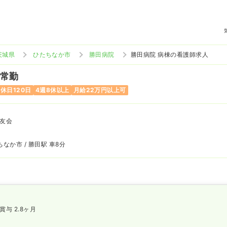
茨城県
ひたちなか市
勝田病院
勝田病院 病棟の看護師求人
 常勤
休日120日
4週8休以上
月給22万円以上可
友会
なか市 / 勝田駅 車8分
賞与 2.8ヶ月