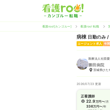
看護roo![カンゴルー]
看護roo! 転職
病棟
日勤のみ /
エージェント求人
年間
医療法人社団愛
勝田病院
茨城県ひたち
2026/07/23 更新
正看護師
22.9
万円〜
/月
336
万円〜
/年