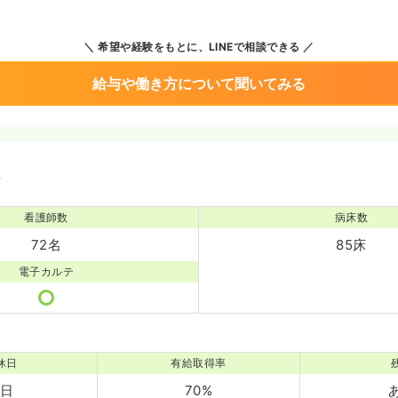
希望や経験をもとに、LINEで相談できる
給与や働き方について聞いてみる
境
看護師数
病床数
72名
85床
電子カルテ
休日
有給取得率
0日
70%