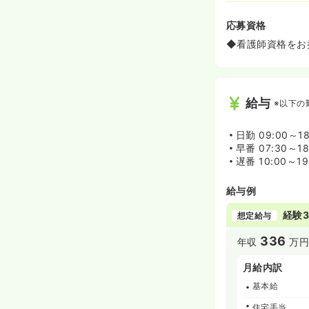
応募資格
◆看護師資格をお
給与
※以下の
日勤
09:00～1
早番
07:30～1
遅番
10:00～1
給与例
経験3
想定給与
336
年収
万円
月給内訳
基本給
住宅手当