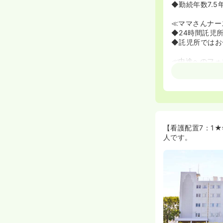
◆勤続年数7.
≪ママさんナー
◆24時間託児
◆託児所ではお
≪中途へのフォ
◆ラダー研修や
◆チェックリス
を覚えることが
◆夜勤は練習期
≪2016年6月
◆2016年6
【看護配置7：1
ります。組織作
人です。
◆パス導入しま
≪アットホーム
◆ベテランの看
◆お仕事だけで