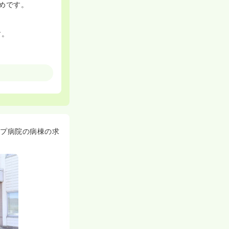
めです。
す。
ます。
、無理なく仕事
していく病院にな
ープ病院の病棟の求
できます。
きます！