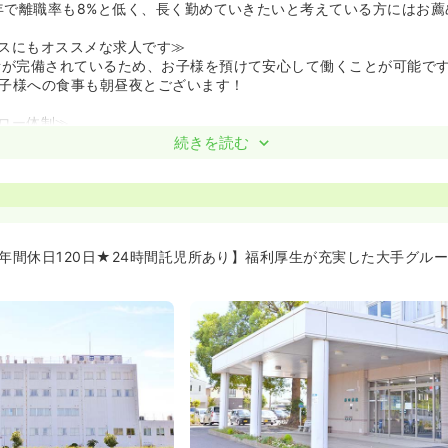
5年で離職率も8%と低く、長く勤めていきたいと考えている方にはお薦
スにもオススメな求人です≫
所が完備されているため、お子様を預けて安心して働くことが可能で
子様への食事も朝昼夜とございます！
ロー体制≫
全体研修があるため、自分のレベルに合った研修を受けることができ
続きを読む
トを活用し、それぞれのスキルを確認しながら業務を学んでいくため
できます。
間がありますので、安心して夜勤の勤務を行うことができます。
よりオペ開始≫
月より、オペを始めました。今後は、オペ件数を増やし地域医療に貢献
★年間休日120日★24時間託児所あり】福利厚生が充実した大手グル
りにも関わってみたい方には必見です。
した。実施内容や順序が分かるので、安心して業務に取り組むことが
な雰囲気≫
護師さんもたくさんいらっしゃるので、困ったときはなんでも相談で
なく、子育ての相談もできるような温かい雰囲気があります！