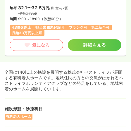
32.1〜32.5
給与
万円
/月
賞与2回
※経験3年の例
時間
9:00～18:00
（休憩60分）
4週8休以上
担当業務未経験可
ブランク可
第二新卒可
月給33万円以上可
気になる
詳細を見る
全国に140以上の施設を展開する株式会社ベストライフが展開
する有料老人ホームです。地域住民の方との交流がはかれるベ
ストライフボランティアクラブなどの発足をしている、地域密
着のホームを展開しています。
施設形態・診療科目
有料老人ホーム