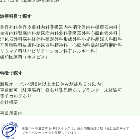
診療科目で探す
美容外科
美容皮膚科
内科
呼吸器内科
消化器内科
循環器内科
血液内科
腎臓内科
糖尿病内科
外科
呼吸器外科
心臓血管外科
消化器外科
脳神経外科
整形外科
形成外科
小児科
産婦人科
眼科
耳鼻咽喉科
皮膚科
泌尿器科
精神科・心療内科
放射線科
麻酔科
リウマチ科
リハビリテーション科
アレルギー科
緩和医療科（ホスピス）
特徴で探す
新規オープン
4週8休以上
土日休み
駅徒歩５分以内
車通勤可（駐車場有）
寮あり
託児所あり
ブランク・未経験可
電子カルテあり
会社概要
事業所案内
看護roo!を運営する(株)クイックは、個人情報保護に取り組む企業を示す
プライバシーマークを取得しています。