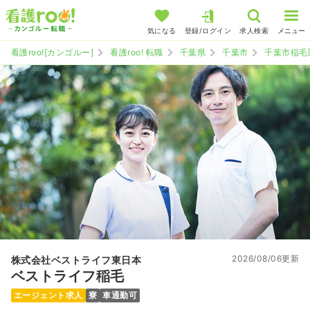
気になる
登録/ログイン
求人検索
メニュー
看護roo![カンゴルー]
看護roo! 転職
千葉県
千葉市
千葉市稲毛
2026/08/06更新
株式会社ベストライフ東日本
ベストライフ稲毛
エージェント求人
寮
車通勤可