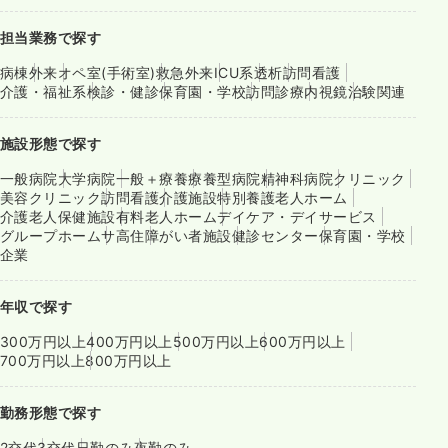
担当業務で探す
病棟
外来
オペ室(手術室)
救急外来
ICU系
透析
訪問看護
介護・福祉系
検診・健診
保育園・学校
訪問診療
内視鏡
治験関連
施設形態で探す
一般病院
大学病院
一般＋療養
療養型病院
精神科病院
クリニック
美容クリニック
訪問看護
介護施設
特別養護老人ホーム
介護老人保健施設
有料老人ホーム
デイケア・デイサービス
グループホーム
サ高住
障がい者施設
健診センター
保育園・学校
企業
年収で探す
300万円以上
400万円以上
500万円以上
600万円以上
700万円以上
800万円以上
勤務形態で探す
2交代
3交代
日勤のみ
夜勤のみ