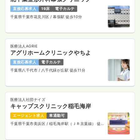
直接応募求人
19床
電子カルテ
千葉県千葉市花見川区
/ 幕張駅 徒歩10分
医療法人AGRIE
アグリホームクリニックやちよ
直接応募求人
電子カルテ
千葉県八千代市
/ 八千代緑が丘駅 徒歩11分
医療法人社団ナイズ
キャップスクリニック稲毛海岸
エージェント求人
車通勤可
千葉県千葉市美浜区
/ 稲毛海岸駅（ＪＲ京葉線） 徒歩
2分