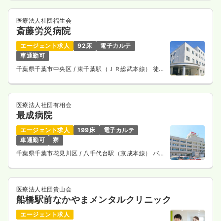
医療法人社団福生会
斎藤労災病院
エージェント求人
92床
電子カルテ
車通勤可
千葉県千葉市中央区
/ 東千葉駅（ＪＲ総武本線） 徒歩
15分
医療法人社団有相会
最成病院
エージェント求人
199床
電子カルテ
車通勤可
寮
千葉県千葉市花見川区
/ 八千代台駅（京成本線） バス
13分
医療法人社団貴山会
船橋駅前なかやまメンタルクリニック
エージェント求人