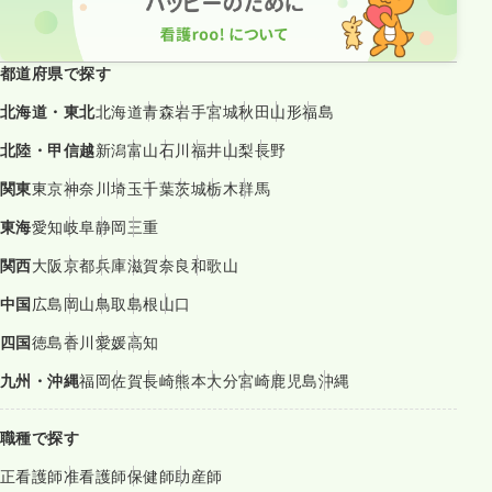
都道府県で探す
北海道・東北
北海道
青森
岩手
宮城
秋田
山形
福島
北陸・甲信越
新潟
富山
石川
福井
山梨
長野
関東
東京
神奈川
埼玉
千葉
茨城
栃木
群馬
東海
愛知
岐阜
静岡
三重
関西
大阪
京都
兵庫
滋賀
奈良
和歌山
中国
広島
岡山
鳥取
島根
山口
四国
徳島
香川
愛媛
高知
九州・沖縄
福岡
佐賀
長崎
熊本
大分
宮崎
鹿児島
沖縄
職種で探す
正看護師
准看護師
保健師
助産師