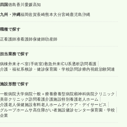
四国
徳島
香川
愛媛
高知
九州・沖縄
福岡
佐賀
長崎
熊本
大分
宮崎
鹿児島
沖縄
職種で探す
正看護師
准看護師
保健師
助産師
担当業務で探す
病棟
外来
オペ室(手術室)
救急外来
ICU系
透析
訪問看護
介護・福祉系
検診・健診
保育園・学校
訪問診療
内視鏡
治験関連
施設形態で探す
一般病院
大学病院
一般＋療養
療養型病院
精神科病院
クリニック
美容クリニック
訪問看護
介護施設
特別養護老人ホーム
介護老人保健施設
有料老人ホーム
デイケア・デイサービス
グループホーム
サ高住
障がい者施設
健診センター
保育園・学校
企業