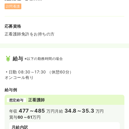
◆直近2年間の男性社員の育休取得率100%であり、育児や
訪問看護
家庭との両立を重視する社風が徹底されています。
◆「子どもの運動会より大事な仕事はない！」という思い
があり、お子様の行事などでの有給消化も積極的に推奨さ
応募資格
れています。
◆未就学のお子さんがいらっしゃる方は、時短常勤やオン
正看護師免許をお持ちの方
コール免除といった柔軟な働き方が可能です。
◆お子様が小学校2年生に上がる年までは、最大2時間の時
短が可能となっております。その際、お給与は勤務時間の
割合で計算されます。こちらは入職のタイミングから時短
給与
※以下の勤務時間の場合
勤務が可能となりますので、お子様がいらっしゃる方には
おすすめです！
日勤
08:30～17:30 （休憩60分）
≪年間360本のセミナー無料！リハビリ連携の看護≫
オンコール有り
◆当社のセミナー事業部門では年間360本ものコメディカ
ルスタッフ向けのセミナーを開催しており、そのすべてを
給与例
無料で受講できます！
◆訪問看護の中でもリハビリスタッフが多く活躍してお
正看護師
想定給与
り、神経難病や脳梗塞後遺症など多様な利用者様と、リハ
ビリ視点も含めた長期的な看護に関われます。
477～485
34.8～35.3
年収
万円
月給
万円
◆1日の訪問件数は5～6件、1件あたり30～60分と、利用
賞与
60～61
万円
者様一人ひとりにじっくりと向き合える訪問体制をとって
います。
月給内訳