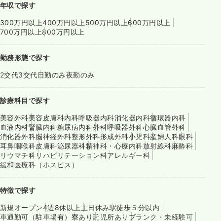
年収で探す
300万円以上
400万円以上
500万円以上
600万円以上
700万円以上
800万円以上
勤務形態で探す
2交代
3交代
日勤のみ
夜勤のみ
診療科目で探す
美容外科
美容皮膚科
内科
呼吸器内科
消化器内科
循環器内科
血液内科
腎臓内科
糖尿病内科
外科
呼吸器外科
心臓血管外科
消化器外科
脳神経外科
整形外科
形成外科
小児科
産婦人科
眼科
耳鼻咽喉科
皮膚科
泌尿器科
精神科・心療内科
放射線科
麻酔科
リウマチ科
リハビリテーション科
アレルギー科
緩和医療科（ホスピス）
特徴で探す
新規オープン
4週8休以上
土日休み
駅徒歩５分以内
車通勤可（駐車場有）
寮あり
託児所あり
ブランク・未経験可