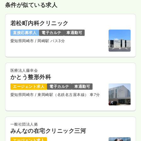
条件が似ている求人
若松町内科クリニック
直接応募求人
電子カルテ
車通勤可
愛知県岡崎市
/ 岡崎駅 バス3分
医療法人藤幸会
かとう整形外科
エージェント求人
電子カルテ
車通勤可
愛知県岡崎市
/ 東岡崎駅（名鉄名古屋本線） 車7分
一般社団法人拠
みんなの在宅クリニック三河
エージェント求人