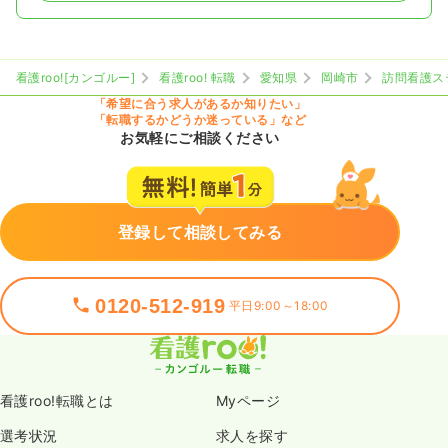
看護roo![カンゴルー]
看護roo! 転職
愛知県
岡崎市
訪問看護ス
「希望に合う求人があるか知りたい」
「転職するかどうか迷っている」など
お気軽にご相談ください
登録して相談してみる
0120-512-919
平日9:00～18:00
看護roo!転職とは
Myページ
選考状況
求人を探す