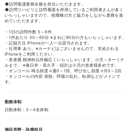
◆訪問看護業務全般を担当いただきます。
≪急性期からの初転職に最適な環境です♪≫
◆訪問リハビリと訪問看護を併用しているご利用者さんが多く
◆全社の年齢層は20代後半～30代前半がボリュームゾー
いらっしゃいますので、他職種の方と協力をしながら業務を進
ンです。もちろん40代のママさんナースさんも活躍中のス
めていただきます。
テーションとなっております。急性期病院からの初転職の
看護師様もかなり多い環境となっております。
・1日の訪問件数 5～6件
◆訪問看護が未経験の方も歓迎です！独自の教育プログラ
・1件あたり 30～60分 ※まれに90分の方もいらっしゃいます。
ムやマニュアルの制度も取り入れており、同行訪問を実施
・記録方法 iPhoneが一人一台貸与されます。
し、慣れてきましたら1人経ちができるように行っておりま
・社用車 あり。※カーナビはございませんので、支給される
す。オンコールについても入職後約3ヶ月後でオンコール
iPhoneをご利用ください。
デビューとなるため、初めての訪問看護業務にも安心して
・患者層 精神科以外幅広くいらっしゃいます。小児～ターミナ
望める環境です。
ルまで。 ※春日井・長久手・稲沢は小児の患者様多めです。
◆22：00～8：30の間に実働があった場合は翌日は午前休
・オンコール 鳴る頻度→週0～1回、呼び出し頻度→月0～2回
みになります。メリハリをつけれて体に無理なく働ける環
・オンコールの内容 発熱、呼吸の乱れ、転倒などがメインで
境です。
す。
≪高水準の給与と充実した福利厚生で社員に還元≫
◆年収480万円以上（月給351,000円）と高水準で、勤続
勤務体制
年数によって昇給し、平均年収は500～600万円と大変高
待遇です！ 「他のお仕事よりも高い給与で還元する」とい
日勤体制：3～4名体制
う社長の考えのもと、社員の満足度向上を重視していま
す。
施設形態・診療科目
≪家庭との両立を徹底サポート！男性育休100%≫