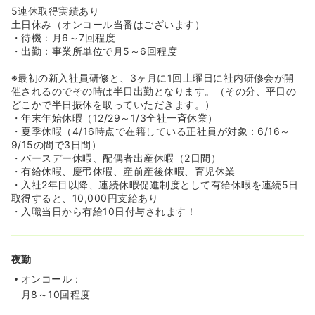
5連休取得実績あり
土日休み（オンコール当番はございます）
・待機：月6～7回程度
・出勤：事業所単位で月5～6回程度
※最初の新入社員研修と、3ヶ月に1回土曜日に社内研修会が開
催されるのでその時は半日出勤となります。（その分、平日の
どこかで半日振休を取っていただきます。）
・年末年始休暇（12/29～1/3全社一斉休業）
・夏季休暇（4/16時点で在籍している正社員が対象：6/16～
9/15の間で3日間）
・バースデー休暇、配偶者出産休暇（2日間）
・有給休暇、慶弔休暇、産前産後休暇、育児休業
・入社2年目以降、連続休暇促進制度として有給休暇を連続5日
取得すると、10,000円支給あり
・入職当日から有給10日付与されます！
夜勤
オンコール：
月8～10回程度