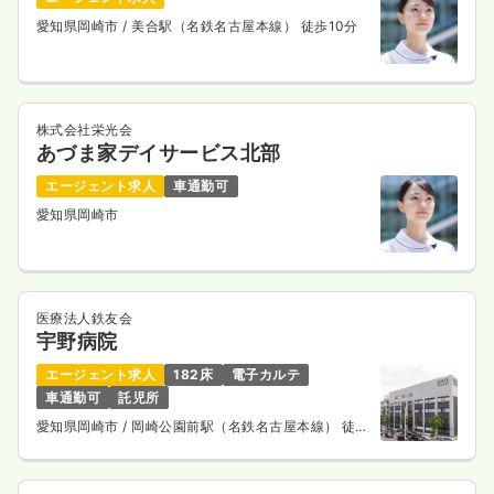
愛知県岡崎市
/ 美合駅（名鉄名古屋本線） 徒歩10分
株式会社栄光会
あづま家デイサービス北部
エージェント求人
車通勤可
愛知県岡崎市
医療法人鉄友会
宇野病院
エージェント求人
182床
電子カルテ
車通勤可
託児所
愛知県岡崎市
/ 岡崎公園前駅（名鉄名古屋本線） 徒歩
5分