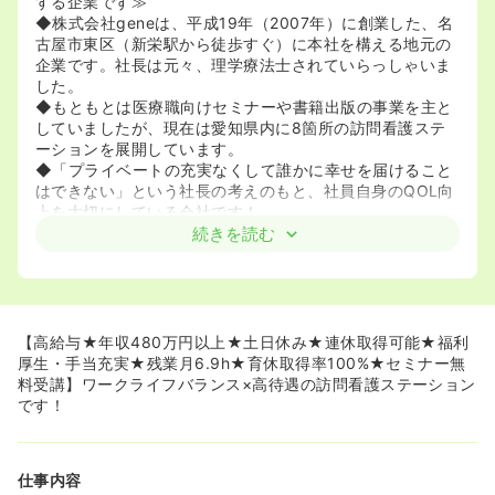
する企業です≫
◆株式会社geneは、平成19年（2007年）に創業した、名
古屋市東区（新栄駅から徒歩すぐ）に本社を構える地元の
企業です。社長は元々、理学療法士されていらっしゃいま
した。
◆もともとは医療職向けセミナーや書籍出版の事業を主と
していましたが、現在は愛知県内に8箇所の訪問看護ステ
ーションを展開しています。
◆「プライベートの充実なくして誰かに幸せを届けること
はできない」という社長の考えのもと、社員自身のQOL向
上を大切にしている会社です！
続きを読む
≪「残業NO！」を徹底！WLBを担保する明確なルール≫
◆残業時間は月平均6.9時間程度（夜間の緊急対応含む）
と極めて少なく、業務効率化が徹底されています。「サー
ビス残業は1分たりとも許しません！」というルールが徹底
されております。
【高給与★年収480万円以上★土日休み★連休取得可能★福利
◆土日休みの制度や有給消化率は80%とかなり水準として
厚生・手当充実★残業月6.9h★育休取得率100%★セミナー無
も大変高く、バースデー休暇（年次有給休暇とは別に1日）
料受講】ワークライフバランス×高待遇の訪問看護ステーション
も付与されるのでプライベートとの両立も可能なステーシ
です！
ョンです。
◆入社2年目以降、連続休暇促進制度として有給休暇を連
続5日取得すると、10,000円支給されます！会社として休
仕事内容
みを積極的に取らせる風土があります。