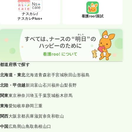
ナスカレ/
看護roo!国試
ナスカレPlus+
都道府県で探す
北海道・東北
北海道
青森
岩手
宮城
秋田
山形
福島
北陸・甲信越
新潟
富山
石川
福井
山梨
長野
関東
東京
神奈川
埼玉
千葉
茨城
栃木
群馬
東海
愛知
岐阜
静岡
三重
関西
大阪
京都
兵庫
滋賀
奈良
和歌山
中国
広島
岡山
鳥取
島根
山口