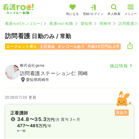
気になる
登録/ログイン
求人検索
メニュー
看護roo![カンゴルー]
看護roo! 転職
愛知県
岡崎市
訪問看護ス
訪問看護
日勤のみ / 常勤
エージェント求人
土日休み
オンコールあり
月給35万円以上可
株式会社gene
施設情報
訪問看護ステーション仁 岡崎
愛知県岡崎市
2026/07/30 更新
正看護師
募集中
34.8〜35.3
賞与 3ヶ月
万円
/月
477〜485
万円
/年
※一例