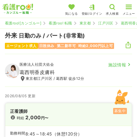
気になる
登録/ログイン
求人検索
メニュー
看護roo![カンゴルー]
看護roo! 転職
東京都
江戸川区
葛西明香
外来
日勤のみ / パート(非常勤)
エージェント求人
日祝休み
第二新卒可
時給2,000円以上可
医療法人社団大佑会
施設情報
葛西明香皮膚科
東京都江戸川区 / 葛西駅 徒歩12分
2026/08/05 更新
正看護師
募集中
2,000
時給
円〜
勤務時間
8:45～18:45
（休憩120分）