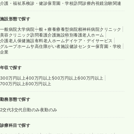
介護・福祉系
検診・健診
保育園・学校
訪問診療
内視鏡
治験関連
施設形態で探す
一般病院
大学病院
一般＋療養
療養型病院
精神科病院
クリニック
美容クリニック
訪問看護
介護施設
特別養護老人ホーム
介護老人保健施設
有料老人ホーム
デイケア・デイサービス
グループホーム
サ高住
障がい者施設
健診センター
保育園・学校
企業
年収で探す
300万円以上
400万円以上
500万円以上
600万円以上
700万円以上
800万円以上
勤務形態で探す
2交代
3交代
日勤のみ
夜勤のみ
診療科目で探す