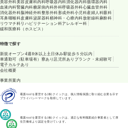
美容外科
美容皮膚科
内科
呼吸器内科
消化器内科
循環器内科
血液内科
腎臓内科
糖尿病内科
外科
呼吸器外科
心臓血管外科
消化器外科
脳神経外科
整形外科
形成外科
小児科
産婦人科
眼科
耳鼻咽喉科
皮膚科
泌尿器科
精神科・心療内科
放射線科
麻酔科
リウマチ科
リハビリテーション科
アレルギー科
緩和医療科（ホスピス）
特徴で探す
新規オープン
4週8休以上
土日休み
駅徒歩５分以内
車通勤可（駐車場有）
寮あり
託児所あり
ブランク・未経験可
電子カルテあり
会社概要
事業所案内
看護roo!を運営する(株)クイックは、個人情報保護に取り組む企業を示す
プライバシーマークを取得しています。
看護roo!を運営する(株)クイックは、適正な有料職業紹介事業者として厚
生労働省より認定を受けています。