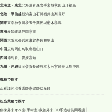
北海道・東北
北海道
青森
岩手
宮城
秋田
山形
福島
北陸・甲信越
新潟
富山
石川
福井
山梨
長野
関東
東京
神奈川
埼玉
千葉
茨城
栃木
群馬
東海
愛知
岐阜
静岡
三重
関西
大阪
京都
兵庫
滋賀
奈良
和歌山
中国
広島
岡山
鳥取
島根
山口
四国
徳島
香川
愛媛
高知
九州・沖縄
福岡
佐賀
長崎
熊本
大分
宮崎
鹿児島
沖縄
職種で探す
正看護師
准看護師
保健師
助産師
担当業務で探す
病棟
外来
オペ室(手術室)
救急外来
ICU系
透析
訪問看護