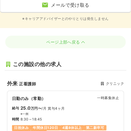
メールで受け取る
※キャリアアドバイザーとのやりとりは発生しません
ページ上部へ戻る
この施設の他の求人
外来
クリニック
正看護師
一時募集休止
日勤のみ（常勤）
25.0
給与
万円〜
/月
賞与4ヶ月
※一例
時間
8:30～18:45
日祝休み
年間休日120日
4週8休以上
第二新卒可