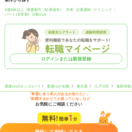
4週8休以上
車通勤可（駐車場有）
外来
正看護師
クリニック
パート(非常勤)
日勤のみ
ログインまたは新規登録
看護roo![カンゴルー]
看護roo! 転職
東京都
江戸川区
葛西明香
「希望に合う求人があるか知りたい」
「転職するかどうか迷っている」など
お気軽にご相談ください
登録して相談してみる