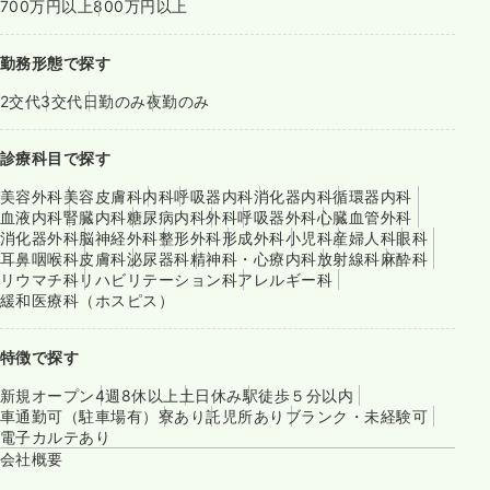
700万円以上
800万円以上
勤務形態で探す
2交代
3交代
日勤のみ
夜勤のみ
診療科目で探す
美容外科
美容皮膚科
内科
呼吸器内科
消化器内科
循環器内科
血液内科
腎臓内科
糖尿病内科
外科
呼吸器外科
心臓血管外科
消化器外科
脳神経外科
整形外科
形成外科
小児科
産婦人科
眼科
耳鼻咽喉科
皮膚科
泌尿器科
精神科・心療内科
放射線科
麻酔科
リウマチ科
リハビリテーション科
アレルギー科
緩和医療科（ホスピス）
特徴で探す
新規オープン
4週8休以上
土日休み
駅徒歩５分以内
車通勤可（駐車場有）
寮あり
託児所あり
ブランク・未経験可
電子カルテあり
会社概要