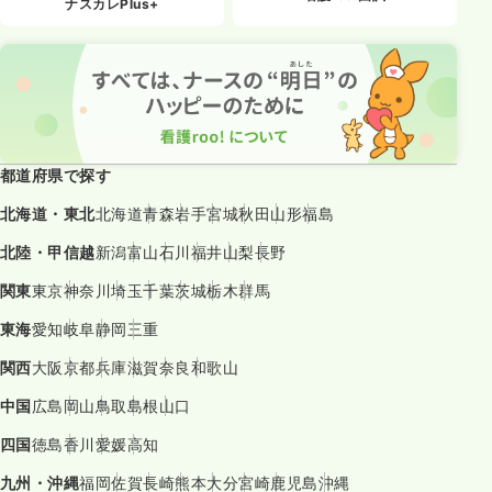
ナスカレPlus+
都道府県で探す
北海道・東北
北海道
青森
岩手
宮城
秋田
山形
福島
北陸・甲信越
新潟
富山
石川
福井
山梨
長野
関東
東京
神奈川
埼玉
千葉
茨城
栃木
群馬
東海
愛知
岐阜
静岡
三重
関西
大阪
京都
兵庫
滋賀
奈良
和歌山
中国
広島
岡山
鳥取
島根
山口
四国
徳島
香川
愛媛
高知
九州・沖縄
福岡
佐賀
長崎
熊本
大分
宮崎
鹿児島
沖縄