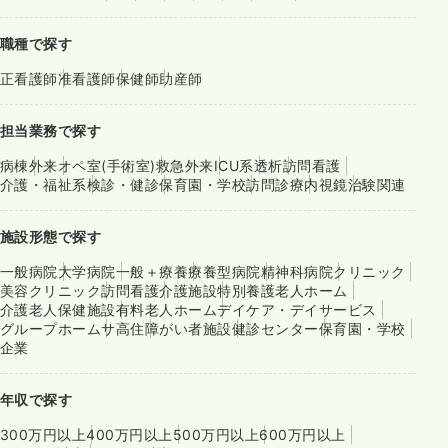
職種で探す
正看護師
准看護師
保健師
助産師
担当業務で探す
病棟
外来
オペ室(手術室)
救急外来
ICU系
透析
訪問看護
介護・福祉系
検診・健診
保育園・学校
訪問診療
内視鏡
治験関連
施設形態で探す
一般病院
大学病院
一般＋療養
療養型病院
精神科病院
クリニック
美容クリニック
訪問看護
介護施設
特別養護老人ホーム
介護老人保健施設
有料老人ホーム
デイケア・デイサービス
グループホーム
サ高住
障がい者施設
健診センター
保育園・学校
企業
年収で探す
300万円以上
400万円以上
500万円以上
600万円以上