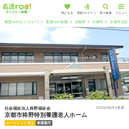
気になる
登録/ログイン
求人検索
メニュー
看護roo![カンゴルー]
看護roo! 転職
京都府
京都市
京都市北区
2026/06/03更新
社会福祉法人柊野福祉会
京都市柊野特別養護老人ホーム
エージェント求人
車通勤可