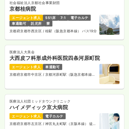
社会福祉法人京都社会事業財団
京都桂病院
エージェント求人
551床
7:1
電子カルテ
車通勤可
託児所
寮
京都府京都市西京区
/ 桂駅（阪急京都本線） バス19分
医療法人大美会
大西皮フ科形成外科医院四条河原町院
エージェント求人
車通勤可
京都府京都市中京区
/ 京都河原町駅（阪急京都本線）
徒歩1分
医療法人社団ミッドタウンクリニック
ハイメディック京大病院
エージェント求人
電子カルテ
京都府京都市左京区
/ 神宮丸太町駅（京阪本線） 徒歩
3分