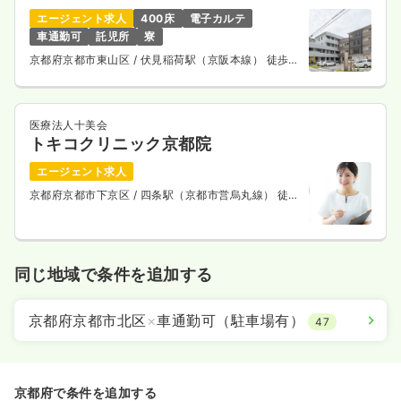
エージェント求人
400床
電子カルテ
車通勤可
託児所
寮
京都府京都市東山区
/ 伏見稲荷駅（京阪本線） 徒歩5
分
医療法人十美会
トキコクリニック京都院
エージェント求人
京都府京都市下京区
/ 四条駅（京都市営烏丸線） 徒歩
5分
同じ地域で条件を追加する
京都府京都市北区
×
車通勤可（駐車場有）
47
京都府で条件を追加する