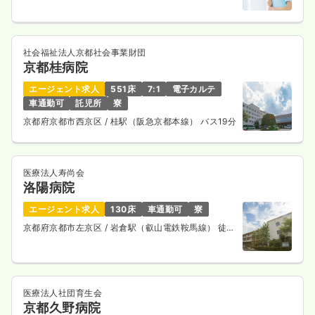
社会福祉法人京都社会事業財団
京都桂病院
エージェント求人
551床
7:1
電子カルテ
車通勤可
託児所
寮
京都府京都市西京区
/ 桂駅（阪急京都本線） バス19分
医療法人寿尚会
洛陽病院
エージェント求人
130床
車通勤可
寮
京都府京都市左京区
/ 岩倉駅（叡山電鉄鞍馬線） 徒歩
15分
医療法人社団育生会
京都久野病院