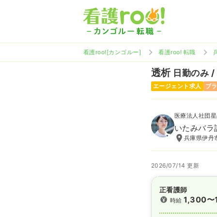
看護roo![カンゴルー]
看護roo! 転職
透析
日勤のみ /
エージェント求人
ブ
医療法人社団星
いたみバラ
兵庫県伊丹市
2026/07/14 更新
正看護師
1,300〜
時給