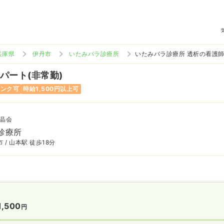
兵庫県
伊丹市
いたみバラ診療所
いたみバラ診療所 透析の看護
 パート(非常勤)
ランク可
時給1,500円以上可
晶会
診療所
 / 山本駅 徒歩18分
1,500
円