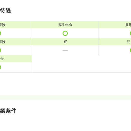
・待遇
保険
厚生年金
雇
保険
寮
託
職金
就業条件