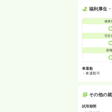
福利厚生
健康
労災
退
車通勤
・車通勤可
その他の
試用期間