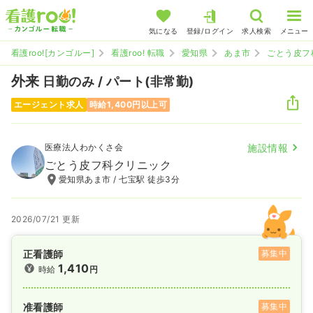
気になる
登録/ログイン
求人検索
メニュー
看護roo![カンゴルー]
看護roo! 転職
愛知県
あま市
ごとう皮フ
外来
日勤のみ / パート(非常勤)
エージェント求人
時給1,400円以上可
医療法人わかくさ会
施設情報
ごとう皮フ科クリニック
愛知県あま市 / 七宝駅 徒歩3分
2026/07/21 更新
正看護師
募集中
1,410
時給
円
准看護師
募集中