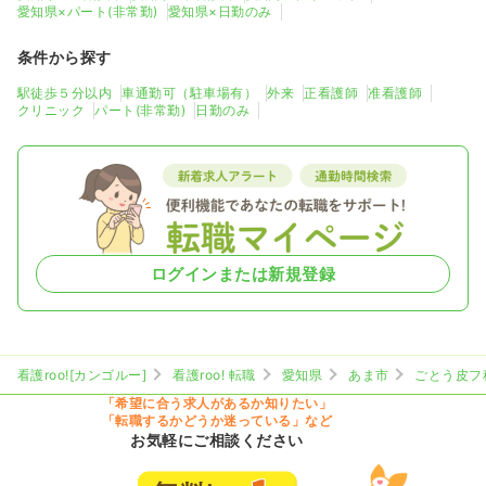
愛知県×パート(非常勤)
愛知県×日勤のみ
条件から探す
駅徒歩５分以内
車通勤可（駐車場有）
外来
正看護師
准看護師
クリニック
パート(非常勤)
日勤のみ
ログインまたは新規登録
看護roo![カンゴルー]
看護roo! 転職
愛知県
あま市
ごとう皮フ
「希望に合う求人があるか知りたい」
「転職するかどうか迷っている」など
お気軽にご相談ください