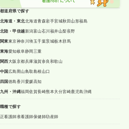
都道府県で探す
北海道・東北
北海道
青森
岩手
宮城
秋田
山形
福島
北陸・甲信越
新潟
富山
石川
福井
山梨
長野
関東
東京
神奈川
埼玉
千葉
茨城
栃木
群馬
東海
愛知
岐阜
静岡
三重
関西
大阪
京都
兵庫
滋賀
奈良
和歌山
中国
広島
岡山
鳥取
島根
山口
四国
徳島
香川
愛媛
高知
九州・沖縄
福岡
佐賀
長崎
熊本
大分
宮崎
鹿児島
沖縄
職種で探す
正看護師
准看護師
保健師
助産師