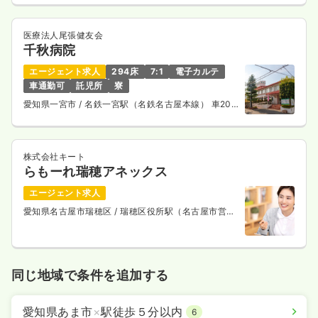
医療法人尾張健友会
千秋病院
エージェント求人
294床
7:1
電子カルテ
車通勤可
託児所
寮
愛知県一宮市
/ 名鉄一宮駅（名鉄名古屋本線） 車20
分
株式会社キート
らもーれ瑞穂アネックス
エージェント求人
愛知県名古屋市瑞穂区
/ 瑞穂区役所駅（名古屋市営桜
通線） 徒歩4分
同じ地域で条件を追加する
愛知県あま市
×
駅徒歩５分以内
6