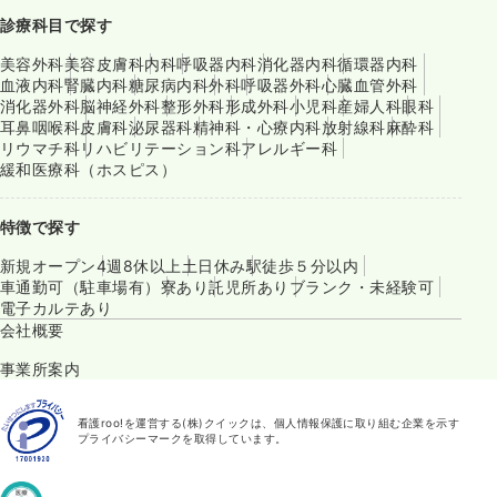
診療科目で探す
美容外科
美容皮膚科
内科
呼吸器内科
消化器内科
循環器内科
血液内科
腎臓内科
糖尿病内科
外科
呼吸器外科
心臓血管外科
消化器外科
脳神経外科
整形外科
形成外科
小児科
産婦人科
眼科
耳鼻咽喉科
皮膚科
泌尿器科
精神科・心療内科
放射線科
麻酔科
リウマチ科
リハビリテーション科
アレルギー科
緩和医療科（ホスピス）
特徴で探す
新規オープン
4週8休以上
土日休み
駅徒歩５分以内
車通勤可（駐車場有）
寮あり
託児所あり
ブランク・未経験可
電子カルテあり
会社概要
事業所案内
看護roo!を運営する(株)クイックは、個人情報保護に取り組む企業を示す
プライバシーマークを取得しています。