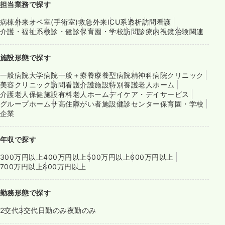
担当業務で探す
病棟
外来
オペ室(手術室)
救急外来
ICU系
透析
訪問看護
介護・福祉系
検診・健診
保育園・学校
訪問診療
内視鏡
治験関連
施設形態で探す
一般病院
大学病院
一般＋療養
療養型病院
精神科病院
クリニック
美容クリニック
訪問看護
介護施設
特別養護老人ホーム
介護老人保健施設
有料老人ホーム
デイケア・デイサービス
グループホーム
サ高住
障がい者施設
健診センター
保育園・学校
企業
年収で探す
300万円以上
400万円以上
500万円以上
600万円以上
700万円以上
800万円以上
勤務形態で探す
2交代
3交代
日勤のみ
夜勤のみ