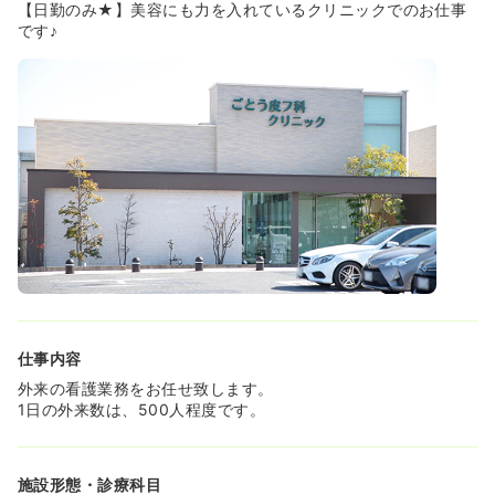
るにも人気な求人です！
【日勤のみ★】美容にも力を入れているクリニックでのお仕事
◆一般診療と美容診療どちらも経験できるので、幅広い知
です♪
識や手技が身について将来のキャリアの幅も広がります！
≪給与を上げたい！という方へ≫
◆当クリニックの給与ははじめは一律の支給になります
が、在籍を続けることで1年に1回必ず昇給がございます！
昇給率もかなり高いため、がんばった分給与も大事にした
い！という方にも非常におすすめです！
仕事内容
外来の看護業務をお任せ致します。
1日の外来数は、500人程度です。
施設形態・診療科目