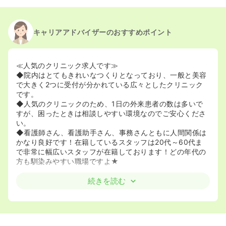
キャリアアドバイザーのおすすめポイント
≪人気のクリニック求人です≫
◆院内はとてもきれいなつくりとなっており、一般と美容
で大きく2つに受付が分かれている広々としたクリニック
です。
◆人気のクリニックのため、1日の外来患者の数は多いで
すが、困ったときは相談しやすい環境なのでご安心くださ
い。
◆看護師さん、看護助手さん、事務さんともに人間関係は
かなり良好です！在籍しているスタッフは20代～60代ま
で非常に幅広いスタッフが在籍しております！どの年代の
方も馴染みやすい職場ですよ★
≪美容系に興味のある方にもオススメです≫
続きを読む
◆皮膚科に加え、美容診療も行っているクリニックさんで
す。全体の診療の3～4割が美容診療で、レーザー、ピーリ
ング、ハイフ、ダーマペン、脱毛、Ｖビーム等、多岐にわ
たる施術を行っております。そのため、美容系に興味のあ