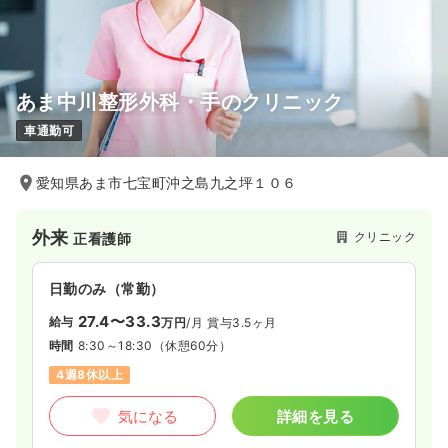
あま中川整形外科・手のクリニック
車通勤可
愛知県あま市七宝町沖之島九之坪１０６
外来
クリニック
正看護師
日勤のみ（常勤）
27.4〜33.3
給与
万円
/月
賞与3.5ヶ月
時間
8:30～18:30
（休憩60分）
4週8休以上
気になる
詳細を見る