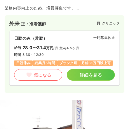
業務内容向上のため、増員募集です。
地域の健康を支える素晴らしいチームとして一緒に働きません
外来
クリニック
正・准看護師
か？
患者さまに、より良い医療・心のかよう医療を提供すべく、内
科・循環器科・小児科・アレルギー科を標榜する無床クリニッ
一時募集休止
日勤のみ（常勤）
クです。
28.0〜31.4
給与
万円
/月
賞与4.5ヶ月
勤務時間や勤務曜日など、ご希望の働き方があれば、ご相談く
時間
8:30～12:30
ださい。
その他、質問などありましたら、医院までご連絡いただけます
日祝休み
残業月5時間
ブランク可
月給31万円以上可
ようお願いいたします。
皆様からのご応募を心よりお待ちしております。
気になる
詳細を見る