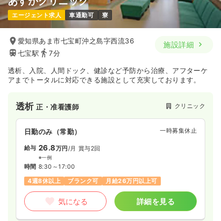
あすかクリニック
エージェント求人
車通勤可
寮
愛知県あま市七宝町沖之島字西流36
施設詳細
七宝駅
7分
透析、入院、人間ドック、健診など予防から治療、アフターケ
アまでトータルに対応できる施設として充実しております。
透析
クリニック
正・准看護師
一時募集休止
日勤のみ（常勤）
26.8
給与
万円
/月
賞与2回
※一例
時間
8:30～17:00
4週8休以上
ブランク可
月給26万円以上可
気になる
詳細を見る