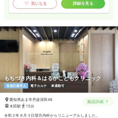
気になる
詳細を見る
もちづき内科＆はるかこどもクリニック
直接応募求人
電子カルテ
車通勤可
愛知県あま市丹波深田48
施設詳細
木田駅
15分
令和２年８月３日望月内科からリニューアルしました。