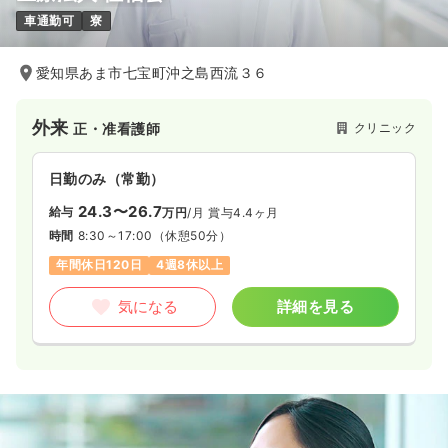
車通勤可
寮
愛知県あま市七宝町沖之島西流３６
外来
クリニック
正・准看護師
日勤のみ（常勤）
24.3〜26.7
給与
万円
/月
賞与4.4ヶ月
時間
8:30～17:00
（休憩50分）
年間休日120日
4週8休以上
気になる
詳細を見る