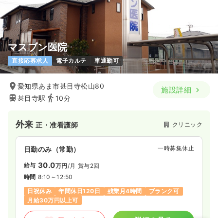
マスブン医院
直接応募求人
電子カルテ
車通勤可
愛知県あま市甚目寺松山80
施設詳細
甚目寺駅
10分
外来
クリニック
正・准看護師
一時募集休止
日勤のみ（常勤）
30.0
給与
万円
/月
賞与2回
時間
8:10～12:50
日祝休み
年間休日120日
残業月4時間
ブランク可
月給30万円以上可