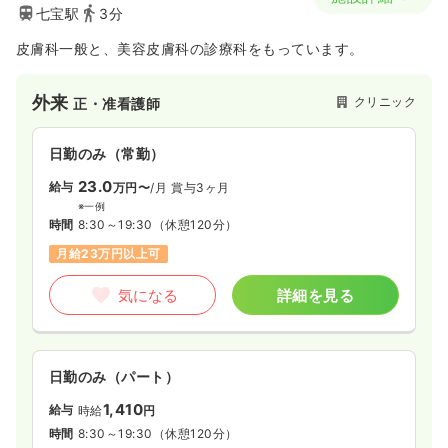
七宝駅
3分
皮膚科一般と、美容皮膚科の診療科をもっています。
外来
クリニック
正・准看護師
日勤のみ（常勤）
23.0
給与
万円〜
/月
賞与3ヶ月
※一例
時間
8:30～19:30
（休憩120分）
月給23万円以上可
気になる
詳細を見る
日勤のみ（パート）
1,410
給与
時給
円
時間
8:30～19:30
（休憩120分）