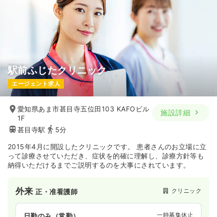
駅前ふじたクリニック
エージェント求人
愛知県あま市甚目寺五位田103 KAFOビル
施設詳細
1F
甚目寺駅
5分
2015年4月に開設したクリニックです。 患者さんのお立場に立
って診療させていただき、症状を的確に理解し、診療方針等も
納得いただけるまでご説明するのを大事にされています。
外来
クリニック
正・准看護師
一時募集休止
日勤のみ（常勤）