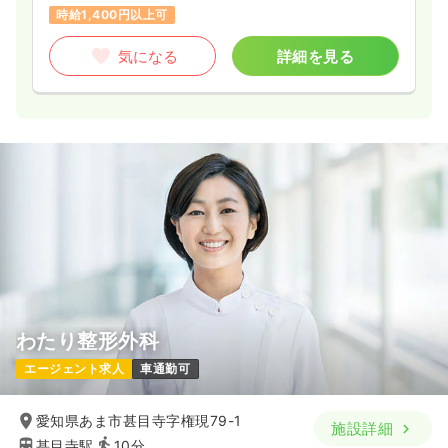
時給1,400円以上可
気になる
詳細を見る
わたり整形外科
エージェント求人
車通勤可
愛知県あま市甚目寺字権現79-1
施設詳細
甚目寺駅
10分