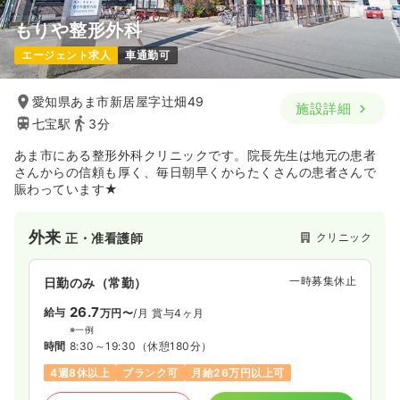
もりや整形外科
エージェント求人
車通勤可
愛知県あま市新居屋字辻畑49
施設詳細
七宝駅
3分
あま市にある整形外科クリニックです。院長先生は地元の患者
さんからの信頼も厚く、毎日朝早くからたくさんの患者さんで
賑わっています★
外来
クリニック
正・准看護師
一時募集休止
日勤のみ（常勤）
26.7
給与
万円〜
/月
賞与4ヶ月
※一例
時間
8:30～19:30
（休憩180分）
4週8休以上
ブランク可
月給26万円以上可