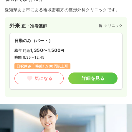
愛知県あま市にある地域密着方の整形外科クリニックです。
外来
クリニック
正・准看護師
日勤のみ（パート）
1,350〜1,500
給与
時給
円
時間
8:35～12:45
日祝休み
時給1,500円以上可
気になる
詳細を見る