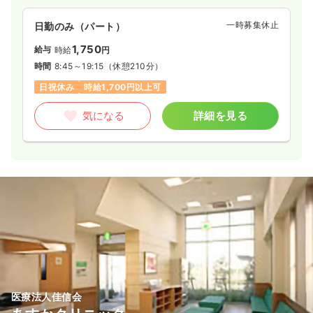
一時募集休止
日勤のみ（パート）
1,750
給与
時給
円
時間
8:45～19:15
（休憩210分）
日祝休み
時給1,700円以上可
気になる
詳細を見る
医療法人佳信会