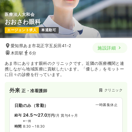
医療法人大和会
おおさわ眼科
エージェント求人
車通勤可
愛知県あま市花正字五反田41-2
施設詳細
木田駅
6分
あま市にあります眼科のクリニックです。近隣の医療機関と連
携しながら地域医療に貢献したいます。「優しさ」をモットー
に日々の診療を行っています。
外来
クリニック
正・准看護師
一時募集休止
日勤のみ（常勤）
24.5〜27.0
給与
万円
/月
賞与4ヶ月
※一例
時間
8:30～18:30