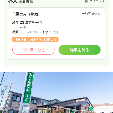
外来
クリニック
正看護師
一時募集休止
日勤のみ（常勤）
23.0
給与
万円〜
/月
※一例
時間
8:30～19:00
（休憩150分）
日祝休み
月給23万円以上可
気になる
詳細を見る