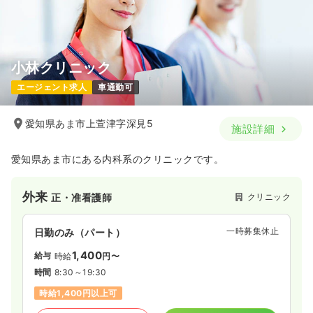
小林クリニック
エージェント求人
車通勤可
愛知県あま市上萱津字深見5
施設詳細
愛知県あま市にある内科系のクリニックです。
外来
クリニック
正・准看護師
一時募集休止
日勤のみ（パート）
1,400
給与
時給
円〜
時間
8:30～19:30
時給1,400円以上可