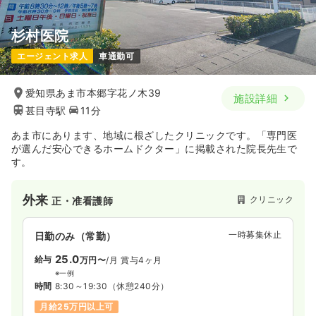
杉村医院
エージェント求人
車通勤可
愛知県あま市本郷字花ノ木39
施設詳細
甚目寺駅
11分
あま市にあります、地域に根ざしたクリニックです。「専門医
が選んだ安心できるホームドクター」に掲載された院長先生で
す。
外来
クリニック
正・准看護師
一時募集休止
日勤のみ（常勤）
25.0
給与
万円〜
/月
賞与4ヶ月
※一例
時間
8:30～19:30
（休憩240分）
月給25万円以上可