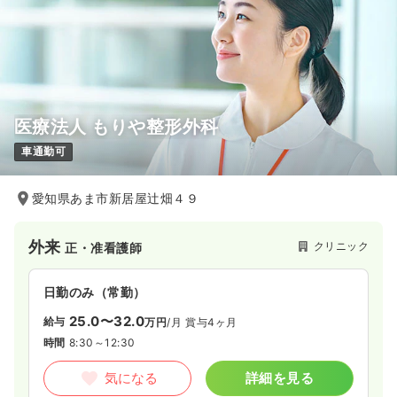
医療法人 もりや整形外科
車通勤可
愛知県あま市新居屋辻畑４９
外来
クリニック
正・准看護師
日勤のみ（常勤）
25.0〜32.0
給与
万円
/月
賞与4ヶ月
時間
8:30～12:30
気になる
詳細を見る