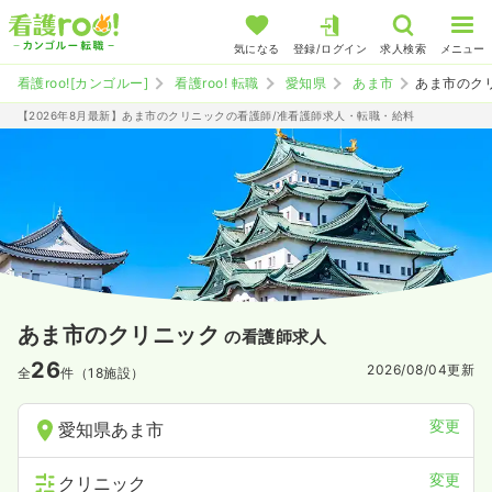
気になる
登録/ログイン
求人検索
メニュー
看護roo![カンゴルー]
看護roo! 転職
愛知県
あま市
あま市のク
【2026年8月最新】あま市のクリニックの看護師/准看護師求人・転職・給料
あま市のクリニック
の看護師求人
26
2026/08/04
更新
全
件（18施設）
変更
愛知県あま市
変更
クリニック