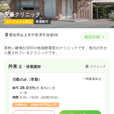
安藤クリニック
エージェント求人
車通勤可
愛知県あま市中萱津字道場98
施設詳細
茶色い建物が目印の地域密着型のクリニックです。地元の方か
ら愛されているクリニックです。
外来
クリニック
正・准看護師
一時募集休止
日勤のみ（常勤）
28.0
給与
万円
/月
賞与2ヶ月
※一例
時間
8:30～19:00
（休憩210分）
日祝休み
月給28万円以上可