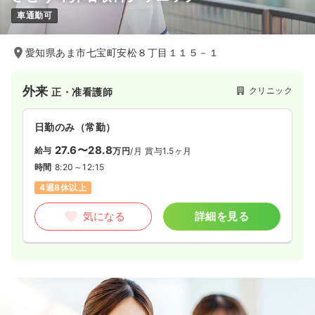
車通勤可
愛知県あま市七宝町安松８丁目１１５－１
外来
クリニック
正・准看護師
日勤のみ（常勤）
27.6〜28.8
給与
万円
/月
賞与1.5ヶ月
時間
8:20～12:15
4週8休以上
気になる
詳細を見る