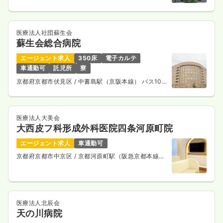
医療法人社団蘇生会
蘇生会総合病院
エージェント求人
350床
電子カルテ
車通勤可
託児所
寮
京都府京都市伏見区
/ 中書島駅（京阪本線） バス10
分
医療法人大美会
大西皮フ科形成外科医院四条河原町院
エージェント求人
車通勤可
京都府京都市中京区
/ 京都河原町駅（阪急京都本線）
徒歩1分
医療法人北辰会
天の川病院