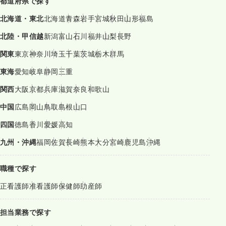
都道府県で探す
北海道・東北
北海道
青森
岩手
宮城
秋田
山形
福島
北陸・甲信越
新潟
富山
石川
福井
山梨
長野
関東
東京
神奈川
埼玉
千葉
茨城
栃木
群馬
東海
愛知
岐阜
静岡
三重
関西
大阪
京都
兵庫
滋賀
奈良
和歌山
中国
広島
岡山
鳥取
島根
山口
四国
徳島
香川
愛媛
高知
九州・沖縄
福岡
佐賀
長崎
熊本
大分
宮崎
鹿児島
沖縄
職種で探す
正看護師
准看護師
保健師
助産師
担当業務で探す