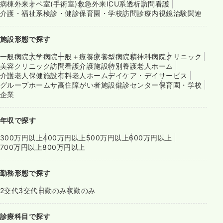
病棟
外来
オペ室(手術室)
救急外来
ICU系
透析
訪問看護
介護・福祉系
検診・健診
保育園・学校
訪問診療
内視鏡
治験関連
施設形態で探す
一般病院
大学病院
一般＋療養
療養型病院
精神科病院
クリニック
美容クリニック
訪問看護
介護施設
特別養護老人ホーム
介護老人保健施設
有料老人ホーム
デイケア・デイサービス
グループホーム
サ高住
障がい者施設
健診センター
保育園・学校
企業
年収で探す
300万円以上
400万円以上
500万円以上
600万円以上
700万円以上
800万円以上
勤務形態で探す
2交代
3交代
日勤のみ
夜勤のみ
診療科目で探す