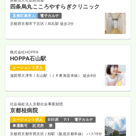
医療法人社団紡潤会
四条烏丸こころやすらぎクリニック
直接応募求人
電子カルテ
京都府京都市下京区
/ 烏丸駅 徒歩3分
株式会社HOPPA
HOPPA石山駅
エージェント求人
滋賀県大津市
/ 石山駅（ＪＲ東海道本線） 徒歩6分
社会福祉法人京都社会事業財団
京都桂病院
エージェント求人
551床
7:1
電子カルテ
車通勤可
託児所
寮
京都府京都市西京区
/ 桂駅（阪急京都本線） バス19分