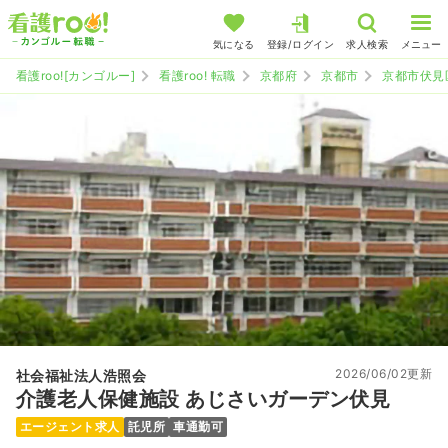
気になる
登録/ログイン
求人検索
メニュー
看護roo![カンゴルー]
看護roo! 転職
京都府
京都市
京都市伏見
2026/06/02更新
社会福祉法人浩照会
介護老人保健施設 あじさいガーデン伏見
エージェント求人
託児所
車通勤可