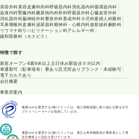
美容外科
美容皮膚科
内科
呼吸器内科
消化器内科
循環器内科
血液内科
腎臓内科
糖尿病内科
外科
呼吸器外科
心臓血管外科
消化器外科
脳神経外科
整形外科
形成外科
小児科
産婦人科
眼科
耳鼻咽喉科
皮膚科
泌尿器科
精神科・心療内科
放射線科
麻酔科
リウマチ科
リハビリテーション科
アレルギー科
緩和医療科（ホスピス）
特徴で探す
新規オープン
4週8休以上
土日休み
駅徒歩５分以内
車通勤可（駐車場有）
寮あり
託児所あり
ブランク・未経験可
電子カルテあり
会社概要
事業所案内
看護roo!を運営する(株)クイックは、個人情報保護に取り組む企業を示す
プライバシーマークを取得しています。
看護roo!を運営する(株)クイックは、適正な有料職業紹介事業者として厚
生労働省より認定を受けています。