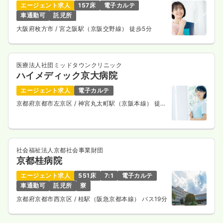
エージェント求人
157床
電子カルテ
車通勤可
託児所
大阪府枚方市
/ 宮之阪駅（京阪交野線） 徒歩5分
医療法人社団ミッドタウンクリニック
ハイメディック京大病院
エージェント求人
電子カルテ
京都府京都市左京区
/ 神宮丸太町駅（京阪本線） 徒歩
3分
社会福祉法人京都社会事業財団
京都桂病院
エージェント求人
551床
7:1
電子カルテ
車通勤可
託児所
寮
京都府京都市西京区
/ 桂駅（阪急京都本線） バス19分