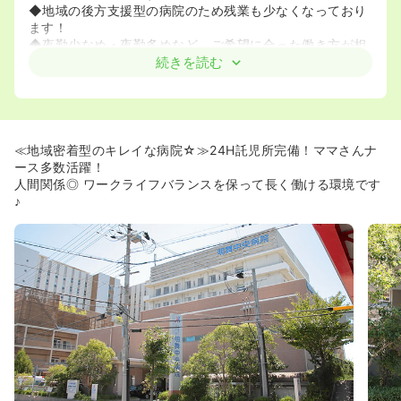
◆地域の後方支援型の病院のため残業も少なくなっており
ます！
◆夜勤少なめ・夜勤多めなど、ご希望に合った働き方が相
談できます。
続きを読む
≪ママさんナースも安心！≫
◆24時間託児所完備！常勤の保育士さんが4名もいるので
安心してお子様を預けていただけます！
◆ママさんナース多数活躍中です！子育て理解のある職場
≪地域密着型のキレイな病院☆≫24H託児所完備！ママさんナ
です♪
ース多数活躍！
◆直営保育所なので、安心して預けることができます！
人間関係◎ ワークライフバランスを保って長く働ける環境です
♪
≪いろいろなキャリアの方にご活躍いただける環境です！
≫
◆既卒者の方もチューター制度でフォローがありますので
ご安心ください♪
◆クリニカルラダーも導入されました！ローキャリアの方
も是非お問い合わせください！
◆比較的落ち着いた環境のため、患者様と向き合った看護
ができる環境です。