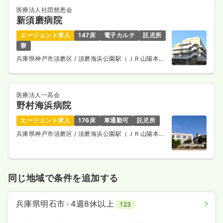
医療法人社団慈恵会
新須磨病院
エージェント求人
147床
電子カルテ
託児所
寮
兵庫県神戸市須磨区
/ 須磨海浜公園駅（ＪＲ山陽本
線） 徒歩5分
医療法人一高会
野村海浜病院
エージェント求人
176床
車通勤可
託児所
兵庫県神戸市須磨区
/ 須磨海浜公園駅（ＪＲ山陽本
線） 徒歩10分
同じ地域で条件を追加する
兵庫県明石市
×
4週8休以上
123