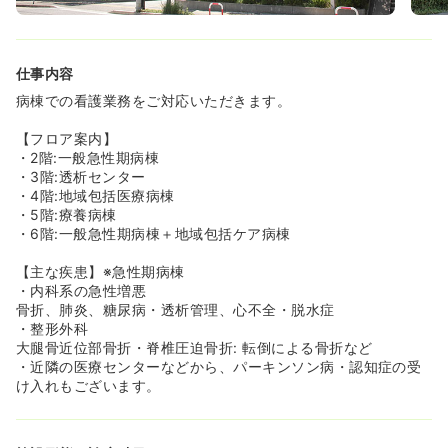
仕事内容
病棟での看護業務をご対応いただきます。
【フロア案内】
・2階:一般急性期病棟
・3階:透析センター
・4階:地域包括医療病棟
・5階:療養病棟
・6階:一般急性期病棟＋地域包括ケア病棟
【主な疾患】※急性期病棟
・内科系の急性増悪
骨折、肺炎、糖尿病・透析管理、心不全・脱水症
・整形外科
大腿骨近位部骨折・脊椎圧迫骨折: 転倒による骨折など
・近隣の医療センターなどから、パーキンソン病・認知症の受
け入れもございます。