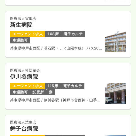
分
一時募集休止
日勤のみ（常勤）
医療法人実風会
23.5
給与
万円
/月
賞与73.1万円
新生病院
※一例
時間
8:30～17:00
エージェント求人
168床
電子カルテ
車通勤可
日祝休み
第二新卒可
月給23万円以上可
兵庫県神戸市西区
/ 明石駅（ＪＲ山陽本線） バス20
分
気になる
詳細を見る
医療法人社団菫会
伊川谷病院
一時募集休止
日勤のみ（パート）
エージェント求人
115床
電子カルテ
1,550
給与
時給
円
車通勤可
託児所
寮
時間
8:30～17:00
兵庫県神戸市西区
/ 伊川谷駅（神戸市営西神・山手
線） バス8分
日祝休み
第二新卒可
時給1,500円以上可
気になる
詳細を見る
医療法人浩生会
舞子台病院