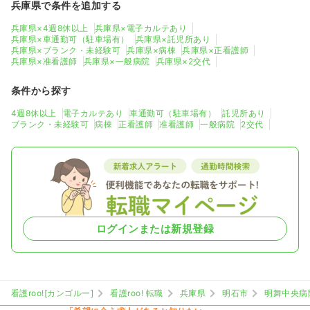
兵庫県で条件を追加する
兵庫県×4週8休以上
兵庫県×電子カルテあり
兵庫県×車通勤可（駐車場有）
兵庫県×託児所あり
兵庫県×ブランク・未経験可
兵庫県×病棟
兵庫県×正看護師
兵庫県×准看護師
兵庫県×一般病院
兵庫県×2交代
条件から探す
4週8休以上
電子カルテあり
車通勤可（駐車場有）
託児所あり
ブランク・未経験可
病棟
正看護師
准看護師
一般病院
2交代
ログインまたは新規登録
看護roo![カンゴルー]
看護roo! 転職
兵庫県
明石市
明舞中央病