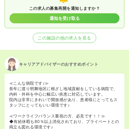
2023/03/30
准看護師の募集を開始
この求人の募集再開を通知しますか？
2023/03/29
正看護師の募集を開始
2022/03/17
正看護師の募集を休止
2021/10/28
正看護師の募集を開始
通知を受け取る
2021/10/14
正看護師の募集を休止
2020/09/17
正看護師を募集中
この施設の他の求人を見る
キャリアアドバイザーのおすすめポイント
≪こんな病院です♪≫
長年に渡り明舞地区に根ざし地域貢献をしている病院で、
内科・外科を中心に幅広い疾患に対応しています。
院内は非常にきれいで開放感があり、患者様にとってもス
タッフにとってもいい環境です♪
≪ワークライフバランス重視の方、必見です！！≫
◆有給休暇も80％以上消化されており、プライベートとの
両立も図れる環境です♪