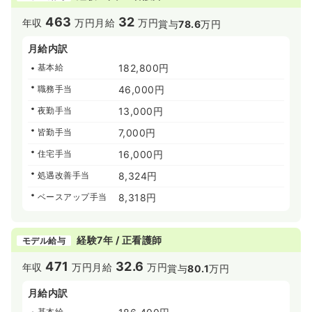
463
32
年収
万円
月給
万円
賞与
78.6
万円
月給内訳
基本給
182,800円
職務手当
46,000円
夜勤手当
13,000円
皆勤手当
7,000円
住宅手当
16,000円
処遇改善手当
8,324円
ベースアップ手当
8,318円
経験7年 / 正看護師
モデル給与
471
32.6
年収
万円
月給
万円
賞与
80.1
万円
月給内訳
基本給