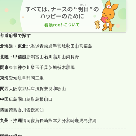
都道府県で探す
北海道・東北
北海道
青森
岩手
宮城
秋田
山形
福島
北陸・甲信越
新潟
富山
石川
福井
山梨
長野
関東
東京
神奈川
埼玉
千葉
茨城
栃木
群馬
東海
愛知
岐阜
静岡
三重
関西
大阪
京都
兵庫
滋賀
奈良
和歌山
中国
広島
岡山
鳥取
島根
山口
四国
徳島
香川
愛媛
高知
九州・沖縄
福岡
佐賀
長崎
熊本
大分
宮崎
鹿児島
沖縄