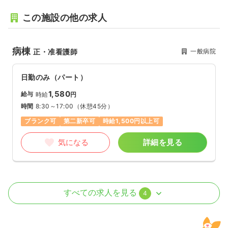
この施設の他の求人
病棟
一般病院
正・准看護師
日勤のみ（パート）
1,580
給与
時給
円
時間
8:30～17:00
（休憩45分）
ブランク可
第二新卒可
時給1,500円以上可
気になる
詳細を見る
オペ室(手術室)
一般病院
正・准看護師
すべての求人を見る
4
日勤のみ（常勤）