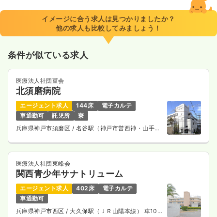
33.8
給与
万円
/月
賞与4.3ヶ月
※経験10年の例
イメージに合う求人は見つかりましたか？
時間
8:30～17:00
他の求人も比較してみましょう！
日祝休み
オンコールあり
第二新卒可
月給33万円以上可
条件が似ている求人
気になる
詳細を見る
医療法人社団菫会
北須磨病院
一時募集休止
日勤のみ（パート）
エージェント求人
144床
電子カルテ
1,550
給与
時給
円
車通勤可
託児所
寮
時間
8:30～17:00
兵庫県神戸市須磨区
/ 名谷駅（神戸市営西神・山手
線） バス11分
日祝休み
オンコールあり
第二新卒可
時給1,500円以上可
医療法人社団東峰会
気になる
詳細を見る
関西青少年サナトリューム
エージェント求人
402床
電子カルテ
車通勤可
外来
一般病院
正・准看護師
兵庫県神戸市西区
/ 大久保駅（ＪＲ山陽本線） 車10