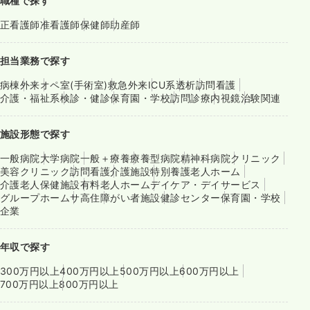
職種で探す
正看護師
准看護師
保健師
助産師
担当業務で探す
病棟
外来
オペ室(手術室)
救急外来
ICU系
透析
訪問看護
介護・福祉系
検診・健診
保育園・学校
訪問診療
内視鏡
治験関連
施設形態で探す
一般病院
大学病院
一般＋療養
療養型病院
精神科病院
クリニック
美容クリニック
訪問看護
介護施設
特別養護老人ホーム
介護老人保健施設
有料老人ホーム
デイケア・デイサービス
グループホーム
サ高住
障がい者施設
健診センター
保育園・学校
企業
年収で探す
300万円以上
400万円以上
500万円以上
600万円以上
700万円以上
800万円以上