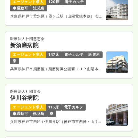
エージェント求人
120床
電子カルテ
車通勤可
託児所
兵庫県神戸市垂水区
/ 霞ヶ丘駅（山陽電鉄本線） 徒歩
16分
医療法人社団慈恵会
新須磨病院
エージェント求人
147床
電子カルテ
託児所
寮
兵庫県神戸市須磨区
/ 須磨海浜公園駅（ＪＲ山陽本
線） 徒歩5分
医療法人社団菫会
伊川谷病院
エージェント求人
115床
電子カルテ
車通勤可
託児所
寮
兵庫県神戸市西区
/ 伊川谷駅（神戸市営西神・山手
線） バス8分