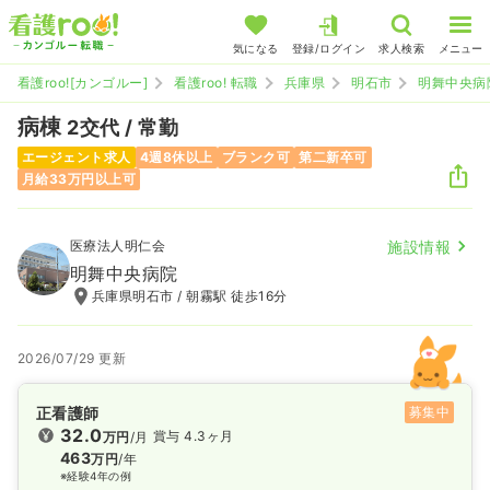
気になる
登録/ログイン
求人検索
メニュー
看護roo![カンゴルー]
看護roo! 転職
兵庫県
明石市
明舞中央病
病棟
2交代 / 常勤
エージェント求人
4週8休以上
ブランク可
第二新卒可
月給33万円以上可
医療法人明仁会
施設情報
明舞中央病院
兵庫県明石市 / 朝霧駅 徒歩16分
2026/07/29 更新
正看護師
募集中
32.0
賞与 4.3ヶ月
万円
/月
463
万円
/年
※経験4年の例