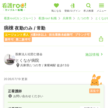
気になる
登録/ログイン
求人検索
メニュー
看護roo![カンゴルー]
看護roo! 転職
兵庫県
たつの市
とくなが
病棟
夜勤のみ / 常勤
エージェント求人
4週8休以上
担当業務未経験可
ブランク可
新卒可
第二新卒可
医療法人社団仁德会
施設情報
とくなが病院
兵庫県たつの市 / 東觜崎駅 徒歩13分
2026/07/19 更新
正看護師
募集中
お問い合わせください