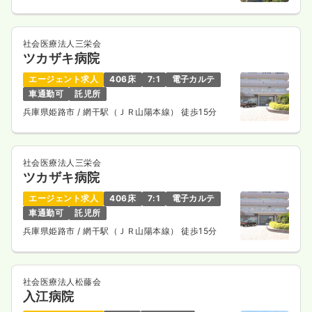
22.5〜27.0
給与
万円
/月
賞与2回
※一例
時間
8:30～17:00
社会医療法人三栄会
ツカザキ病院
日祝休み
ブランク可
第二新卒可
月給27万円以上可
エージェント求人
406床
7:1
電子カルテ
気になる
詳細を見る
車通勤可
託児所
兵庫県姫路市
/ 網干駅（ＪＲ山陽本線） 徒歩15分
一時募集休止
日勤のみ（パート）
社会医療法人三栄会
給与
お問い合わせください
ツカザキ病院
時間
8:30～17:00
エージェント求人
406床
7:1
電子カルテ
日祝休み
ブランク可
第二新卒可
車通勤可
託児所
気になる
詳細を見る
兵庫県姫路市
/ 網干駅（ＪＲ山陽本線） 徒歩15分
社会医療法人松藤会
入江病院