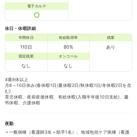
電子カルテ
休日・休暇詳細
年間休日
有給取得率
残業
110日
80%
あり
固定残業
オンコール
なし
なし
4週8休以上
月8～10日休み(春休暇1日/夏休暇2日/秋休暇1日/冬休暇2日を含
む)
育児休暇、産前産後休暇、有給休暇(入職半年後10日支給)、慶
弔休暇、介護休暇
夜勤
一般病棟（看護師3名＋助手1名）、地域包括ケア病棟（看護