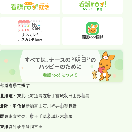
ナスカレ/
看護roo!国試
ナスカレPlus+
都道府県で探す
北海道・東北
北海道
青森
岩手
宮城
秋田
山形
福島
北陸・甲信越
新潟
富山
石川
福井
山梨
長野
関東
東京
神奈川
埼玉
千葉
茨城
栃木
群馬
東海
愛知
岐阜
静岡
三重