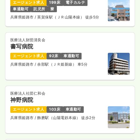
エージェント求人
199床
電子カルテ
車通勤可
託児所
寮
兵庫県姫路市
/ 英賀保駅（ＪＲ山陽本線） 徒歩5分
医療法人財団清良会
書写病院
エージェント求人
92床
車通勤可
兵庫県姫路市
/ 余部駅（ＪＲ姫新線） 車5分
医療法人社団仁和会
神野病院
エージェント求人
103床
車通勤可
兵庫県姫路市
/ 飾磨駅（山陽電鉄本線） 徒歩2分