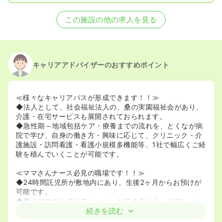
この施設の他の求人を見る
キャリアアドバイザーのおすすめポイント
≪様々なキャリアパスが形成できます！！≫
◆法人として、社会福祉法人の、桑の実園福祉会があり、
介護・在宅サービスも展開されておられます。
◆急性期～地域包括ケア・療養までの流れを、とくなが病
院で学び、自身の働き方・興味に応じて、クリニック・介
護施設・訪問看護・看護小規模多機能等、1社で幅広くご経
験を積んでいくことが可能です。
≪ママさんナース必見の職場です！！≫
◆24時間託児所が敷地内にあり、生後2ヶ月からお預けが
可能です。
◆働くママさんのリフレッシュもできるよう、リフレッシ
ュ保育（勤務日以外のお預け）に対応されております。
続きを読む
◆学童保育は、『姫路の小学校まで』無料でお迎えしてく