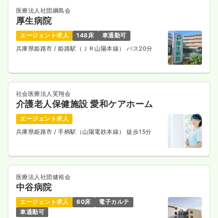
医療法人社団綱島会
厚生病院
エージェント求人
148床
車通勤可
兵庫県姫路市
/ 姫路駅（ＪＲ山陽本線） バス20分
社会医療法人芙翔会
介護老人保健施設 愛和ケアホーム
エージェント求人
兵庫県姫路市
/ 手柄駅（山陽電鉄本線） 徒歩15分
医療法人社団健裕会
中谷病院
エージェント求人
60床
電子カルテ
車通勤可