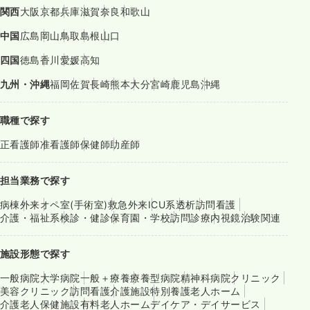
関西
大阪
京都
兵庫
滋賀
奈良
和歌山
中国
広島
岡山
鳥取
島根
山口
四国
徳島
香川
愛媛
高知
九州・沖縄
福岡
佐賀
長崎
熊本
大分
宮崎
鹿児島
沖縄
職種で探す
正看護師
准看護師
保健師
助産師
担当業務で探す
病棟
外来
オペ室(手術室)
救急外来
ICU系
透析
訪問看護
介護・福祉系
検診・健診
保育園・学校
訪問診療
内視鏡
治験関連
施設形態で探す
一般病院
大学病院
一般＋療養
療養型病院
精神科病院
クリニック
美容クリニック
訪問看護
介護施設
特別養護老人ホーム
介護老人保健施設
有料老人ホーム
デイケア・デイサービス