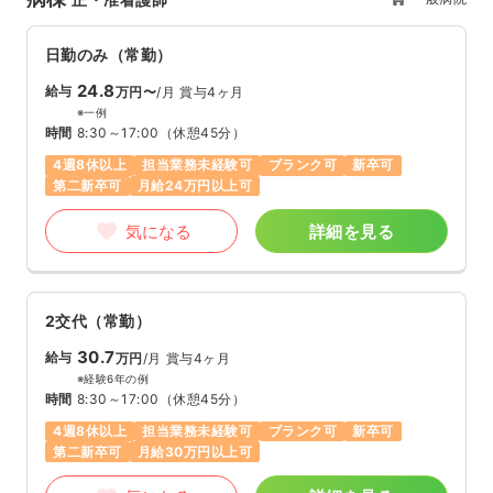
日勤のみ（常勤）
24.8
給与
万円〜
/月
賞与4ヶ月
※一例
時間
8:30～17:00
（休憩45分）
4週8休以上
担当業務未経験可
ブランク可
新卒可
第二新卒可
月給24万円以上可
気になる
詳細を見る
2交代（常勤）
30.7
給与
万円
/月
賞与4ヶ月
※経験6年の例
時間
8:30～17:00
（休憩45分）
4週8休以上
担当業務未経験可
ブランク可
新卒可
第二新卒可
月給30万円以上可