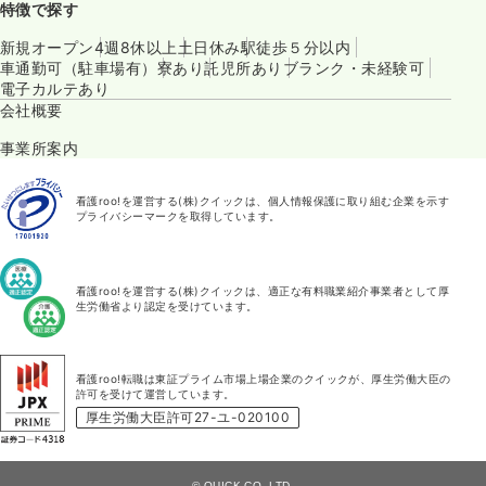
特徴で探す
新規オープン
4週8休以上
土日休み
駅徒歩５分以内
車通勤可（駐車場有）
寮あり
託児所あり
ブランク・未経験可
電子カルテあり
会社概要
事業所案内
看護roo!を運営する(株)クイックは、個人情報保護に取り組む企業を示す
プライバシーマークを取得しています。
看護roo!を運営する(株)クイックは、適正な有料職業紹介事業者として厚
生労働省より認定を受けています。
看護roo!転職は東証プライム市場上場企業のクイックが、厚生労働大臣の
許可を受けて運営しています。
厚生労働大臣許可27-ユ-020100
© QUICK CO.,LTD.