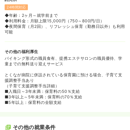
24時間対応
◆年齢：2ヶ月～就学前まで
◆利用料金：月額上限15,000円（750～800円/日）
◆夜間保育（月2回）、リフレッシュ保育（勤務日以外）も利用
可能
その他の福利厚生
バイキング形式の職員食有、提携エステサロンの職員優待、学
童までの無料送り迎えサービス
とくなが病院に併設されている保育園に預ける場合、子育て支
援調整手当あり
（子育て支援調整手当詳細）
■入職日～3年未満：保育料の50％支給
■3年以上～5年未満：保育料の70％支給
■5年以上：保育料の全額支給
その他の就業条件