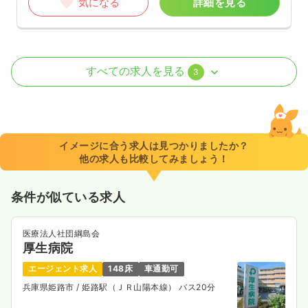
気になる
詳細を見る
透析
一般病院
正・准看護師
すべての求人を見る
3
一時募集休止
日勤のみ（常勤）
22.5〜27.0
給与
万円
/月
賞与2回
※一例
イメージに合う求人は見つかりましたか？
時間
8:30～17:00
他の求人も比較してみましょう！
4週8休以上
ブランク可
第二新卒可
月給27万円以上可
条件が似ている求人
気になる
詳細を見る
医療法人社団綱島会
厚生病院
オペ室(手術室)
一般病院
正・准看護師
エージェント求人
148床
車通勤可
兵庫県姫路市
/ 姫路駅（ＪＲ山陽本線） バス20分
一時募集休止
日勤のみ（常勤）