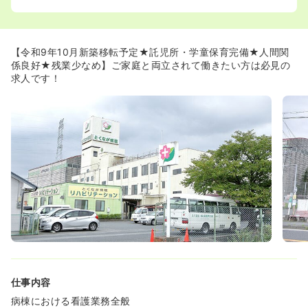
れます。
◆託児所・学童の利用料金が勤続年数に応じて50%～
100%免除されます！新婚でこれからお子様をご検討中の
方、2人目・3人目をご検討の方にはとてもありがたい制度
【令和9年10月新築移転予定★託児所・学童保育完備★人間関
です。
係良好★残業少なめ】ご家庭と両立されて働きたい方は必見の
（※保育料補助詳細）
求人です！
・入職日～3年未満：保育料の50％支給
・3年以上～5年未満：保育料の70％支給
・5年以上：保育料の全額支給
≪働いている職員さんが教える、この職場の魅力！！≫
◆人間関係が良好。21歳～67歳までの幅広い世代層がお
り、30～40代が一番多いボリュームゾーンです。世代の
垣根なく、和気藹々とした職場です。
◆定年後の60代スタッフも活躍されており、結婚、子育て
を経て、長く働きやすいイメージが持てる職場です。
◆日勤常勤・夜勤常勤等、個人のご希望に合わせた、働き
方を尊重していただける職場です。
仕事内容
病棟における看護業務全般