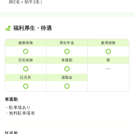
師2名＋助手2名）
福利厚生・待遇
健康保険
厚生年金
雇用保険
労災保険
車通勤
寮
託児所
退職金
車通勤
・駐車場あり
・無料駐車場有
託児所